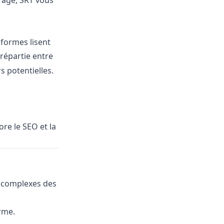
trage, SRT vous
formes lisent
répartie entre
s potentielles.
ore le SEO et la
s complexes des
rme.