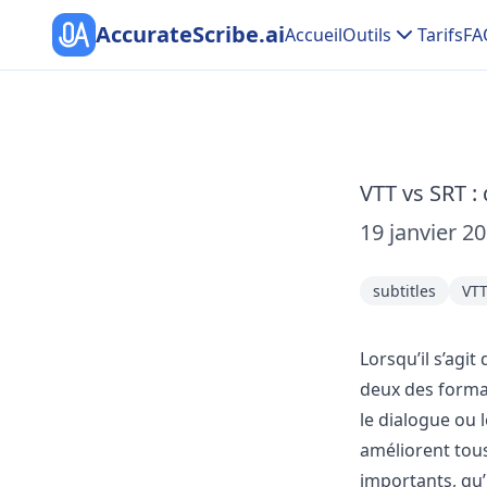
AccurateScribe.ai
Accueil
Outils
Tarifs
FA
VTT vs SRT :
19 janvier 2
subtitles
VT
Lorsqu’il s’agit
deux des format
le dialogue ou l
améliorent tous 
importants, qu’i