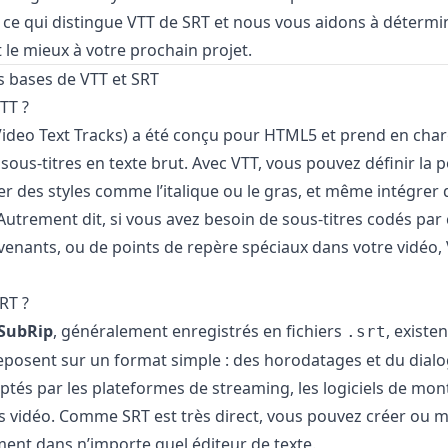
 ce qui distingue VTT de SRT et nous vous aidons à détermi
 le mieux à votre prochain projet.
 bases de VTT et SRT
TT ?
deo Text Tracks) a été conçu pour HTML5 et prend en char
sous-titres en texte brut. Avec VTT, vous pouvez définir la p
uer des styles comme l’italique ou le gras, et même intégrer 
trement dit, si vous avez besoin de sous-titres codés par
rvenants, ou de points de repère spéciaux dans votre vidéo
RT ?
SubRip
, généralement enregistrés en fichiers
, existe
.srt
posent sur un format simple : des horodatages et du dialog
tés par les plateformes de streaming, les logiciels de mont
s vidéo. Comme SRT est très direct, vous pouvez créer ou m
ment dans n’importe quel éditeur de texte.