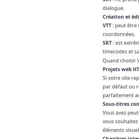
dialogue.
Création et éd
VTT
: peut être 
coordonnées.
SRT
: est extrê
timecodes et sa
Quand choisir 
Projets web H
Si votre site r
par défaut ou r
parfaitement a
Sous-titres co
Vous avez peut-
vous souhaitez 
éléments visuel
Chapitres inter