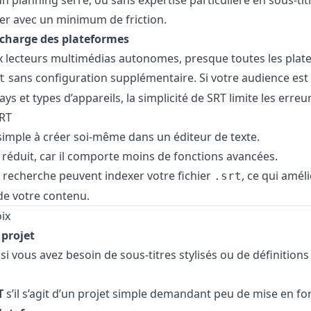
 un planning serré, ou sans expertise particulière en sous-ti
er avec un minimum de friction.
 charge des plateformes
 lecteurs multimédias autonomes, presque toutes les plate
sans configuration supplémentaire. Si votre audience est 
t
 et types d’appareils, la simplicité de SRT limite les erreur
RT
simple à créer soi-même dans un éditeur de texte.
 réduit, car il comporte moins de fonctions avancées.
 recherche peuvent indexer votre fichier
, ce qui améli
.srt
de votre contenu.
ix
projet
si vous avez besoin de sous-titres stylisés ou de définition
T
s’il s’agit d’un projet simple demandant peu de mise en fo