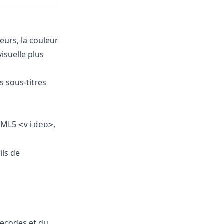
eurs, la couleur
isuelle plus
s sous-titres
HTML5
,
<video>
ils de
mecodes et du