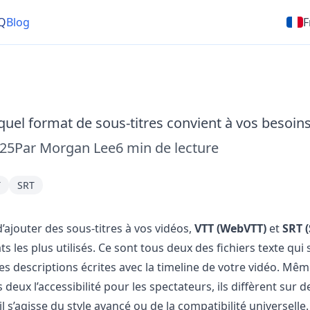
Q
Blog
F
 quel format de sous-titres convient à vos besoins
025
Par
Morgan Lee
6
min de lecture
T
SRT
 d’ajouter des sous-titres à vos vidéos,
VTT (WebVTT)
et
SRT 
s les plus utilisés. Ce sont tous deux des fichiers texte qui
es descriptions écrites avec la timeline de votre vidéo. Même
deux l’accessibilité pour les spectateurs, ils diffèrent sur d
l s’agisse du style avancé ou de la compatibilité universelle