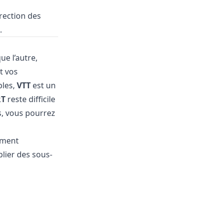
rrection des
.
ue l’autre,
t vos
bles,
VTT
est un
RT
reste difficile
s, vous pourrez
mment
lier des sous-