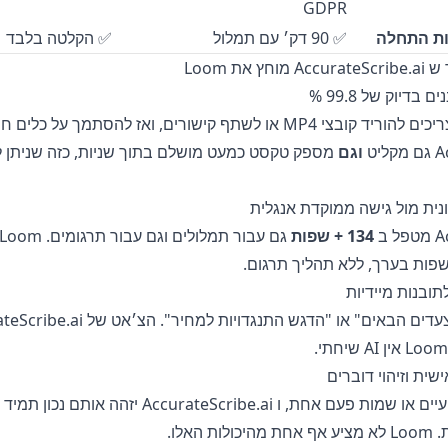
GDPR
קות התחלה
✅ 90 דק׳ עם תמלול
✅ הקלטה בלבד
משתמשי Loom צריכים להוריד קובצי MP4 או לשתף קישורים, ואז להסתמך על כלי
יט
וגם
מספק טקסט כמעט מושלם בתוך שניות, כזה שניתן ל
 ב
134 + שפות
העלו מונחים מקצועיים או שמות פעם אחת, ו ccurateScribe.ai
 האלו.