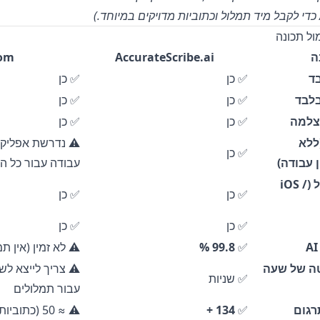
ה
AccurateScribe.ai
om
ד
✅ כן
✅ כן
לבד
✅ כן
✅ כן
צלמה
✅ כן
✅ כן
ללא
⚠️ נדרשת אפליקצ
✅ כן
 עבודה)
עבודה עבור כל הת
אפליקציות מובייל (iOS /
✅ כן
✅ כן
✅ כן
✅ כן
✅
99.8 %
⚠️ לא זמין (אין ת
טה של שעה
⚠️ צריך לייצא לש
✅ שניות
עבור תמלולים
רגום
✅
134 +
⚠️ ≈ 50 (כתוביות בלבד)