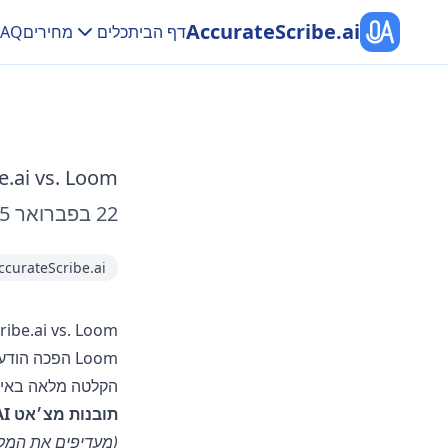
AccurateScribe.ai
דף הבית
כלים
מחירים
FAQ
e.ai vs. Loom
22 בפברואר 2025
ccurateScribe.ai
AccurateScribe.ai vs. Loom — הקלטת מסך 
Loom הפכה הודעות וידאו מהירות לפופולריות, אבל נעצרת בהקלטה.
הקלטה מלאה באיכ
תובנות מצ׳אט AI ופורמטי ייצוא ברמה מקצועית