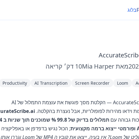
בלוג
AccurateScrib
מאת
Mia Harper
10
דק׳ קריאה
Productivity
AI Transcription
Screen Recorder
Loom
A
פוגשת את עוצמת התמלול של AI
urateScribe.ai
ות גבוהה עם
; הכול נגיש בדפדפן או באפליקציה ל
(מעדיפים את המקליט של Loom? אין בעיה, ייצאו את קובץ ה MP4 של m