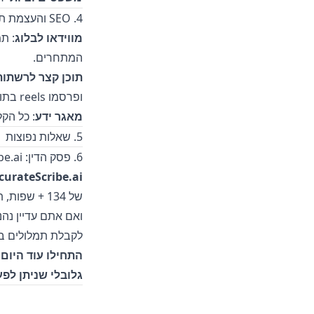
4. SEO והעצמת תוכן
מווידאו לבלוג
: ת
המתחרים.
תוכן קצר לרשתות
ופרסמו reels בתוך דקות.
מאגר ידע
: כל הק
5. שאלות נפוצות
6. פסק הדין: AccurateScribe.ai הוא החלופה האולטימטיבית ל Loom
curateScribe.ai
לקבלת תמלולים ב
גלובלי שניתן לפעו