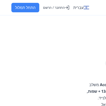
עברית
התחל תמלול
התחבר / הרשם
Acc
משלב
תמלולים בדיוק של 99.8 % שמוכנים תוך שניות ב 134 + שפות,
נייד.
Loo וגררו אותו אל