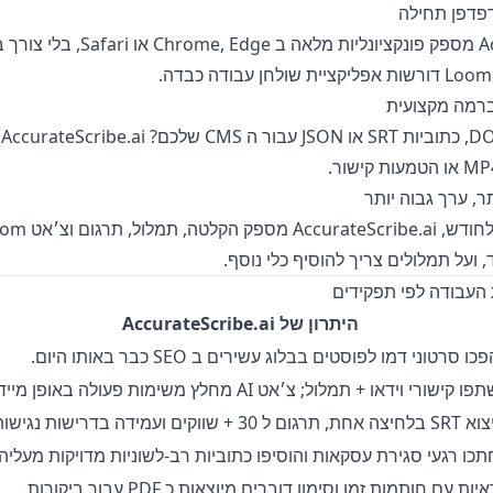
AccurateScribe.ai מספק פונקציונליות 
צ
ועל תמלולים צריך להוסיף כלי נוסף.
היתרון של AccurateScribe.ai
כו סרטוני דמו לפוסטים בבלוג עשירים ב SEO כבר באותו היום.
פו קישורי וידאו + תמלול; צ׳אט AI מחלץ משימות פעולה באופן מיידי.
לחיצה אחת, תרגום ל 30 + שווקים ועמידה בדרישות נגישות.
תכו רגעי סגירת עסקאות והוסיפו כתוביות רב-לשוניות מדויקות מעליה
יות עם חותמות זמן וסימון דוברים מיוצאות כ PDF עבור ביקורות.