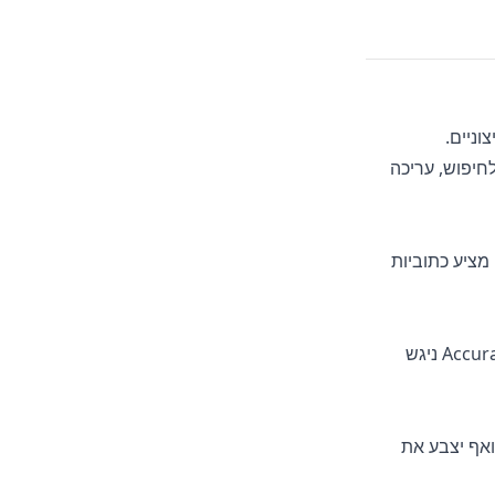
ם חיצוניים.
חיפוש, עריכה
גם עבור תמלולים וגם עבור תרגומים. Loom מציע כתוביות
שאלו "סכם את הצעדים הבאים" או "הדגש התנגדויות למחיר". הצ׳אט של AccurateScribe.ai ניגש
A יזהה אותם נכון תמיד ואף יצבע את