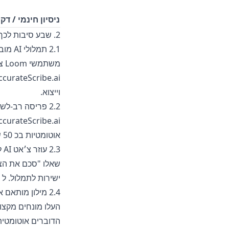
ניסיון חינמי / ד
2. שבע סיבות לכך ש AccurateScribe.ai מוחץ את Loom
2.1 תמלולי AI מובנים בדיוק של 99.8 %
AccurateScribe.ai גם מקל
וייצוא.
2.2 פריסה רב-לשונית מול גישה ממוקדת אנגלית
AccurateScribe.ai מטפל
אוטומטיות בכ 50 שפות בערך, ללא תהליך תרגום.
2.3 עוזר צ׳אט AI לתובנות מיידיות
ישירות לתמלול. ל Loom אין AI שיחתי.
2.4 מילון מותאם אישית וזיהוי דוברים
הדוברים אוטומטית. Loom לא מציע אף אחת מהיכולות