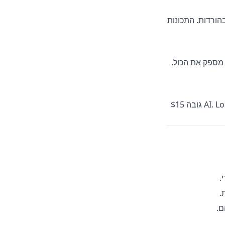
מלאה ב Chrome, Edge או Safari, בלי צורך בהורדות. התכונות
ריכים הערות DOCX, כתוביות SRT או JSON עבור ה CMS שלכם? AccurateScribe.ai מספק את הכול.
במחיר של $8.33 לחודש, AccurateScribe.ai מספק הקלטה, תמלול, תרגום וצ׳אט AI. Loom גובה $15
ם.