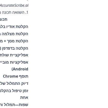
AccurateScribe.ai כדי לקבל מיד תמלול וכתוביות מדויקים במיוחד.)
1. השוואה תכונה מול תכונה
תכונ
הקלטת אודיו בלב
הקלטת מצלמה ב
הקלטת מסך + מ
הקלטה בדפדפן (
אפליקציית שולחן
Android)
תוסף Chrome
דיוק התמלול של AI
זמן טיפול בהקל
אחת
שפות—תמלול ות