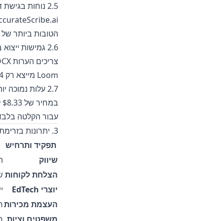
2.5 נוחות בגישת דפדפן תחילה
הטובות ביותר של Loom דורשות אפליקציית שולחן עבודה כבדה.
2.6 גמישות ייצוא ברמה מקצועית
Loom מייצא רק MP4 או הטמעות קישור.
2.7 עלות נמוכה יותר, ערך גבוה יותר
עבור הקלטה בלבד, 
3. יתרונות בזרימת העבודה לפי תפקידים
תפקיד ותרחיש
שיווק
הפ
הצלחת לקוחות
שת
יוצרי EdTech
ייצוא SRT ב
העצמת מכירות
ח
משפטים וציות
רא