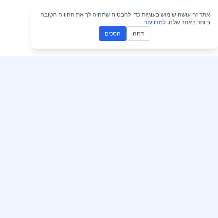
אתר זה עושה שימוש בעוגיות כדי להבטיח שתהיה לך את החוויה הטובה
ביותר באתר שלנו.
למדו עוד
דחה
הסכים
קבל את AccurateScribe.ai
AccurateScribe.ai
תמלול אודיו ווידאו ברמה ארגונית,
מקוון
המופעל על ידי טכנולוגיית AI
מתקדמת.
אפליקציית OS
קוליים עם בינה מלאכו
מתמלל AI – Microsoft Store
תוסף תמלול ל‑Chrome
© 2026 AccurateScribe.ai.