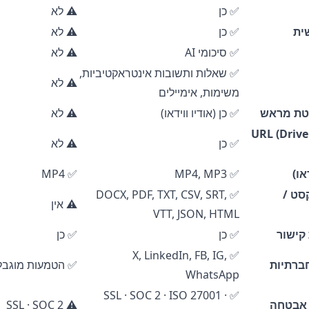
✅ כן
⚠️ לא
ית
✅ כן
⚠️ לא
✅ סיכומי AI
⚠️ לא
✅ שאלות ותשובות אינטראקטיביות,
⚠️ לא
משימות, אימיילים
לטת מראש
✅ כן (אודיו ווידאו)
⚠️ לא
וא מכתובות URL (Drive /
✅ כן
⚠️ לא
או)
✅ MP4, MP3
✅ MP4
סט /
✅ DOCX, PDF, TXT, CSV, SRT,
⚠️ אין
VTT, JSON, HTML
קישור
✅ כן
✅ כן
✅ X, LinkedIn, FB, IG,
ברתיות
✅ הטמעות מוגבל
WhatsApp
✅ SSL · SOC 2 · ISO 27001 ·
 אבטחה
⚠️ SSL · SOC 2