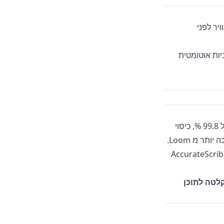
יר לפני
שניות, צרבו כתוביות אוטומטית
משלב הקלטה באיכות גבוהה עם תמלולים מהירים כברק בדיוק של 99.8 %, כיסוי
של 134 + שפות, תובנות מצ׳אט AI, ייצוא גמיש ואבטחה ברמת ארגון, וכל זה בעלות נמוכה יותר מ Loom.
ים מהממשק של Loom, פשוט הזינו את סרטוני Loom שלכם אל AccurateScribe.ai
ל AccurateScribe.ai והפכו כל הקלטה לתוכן