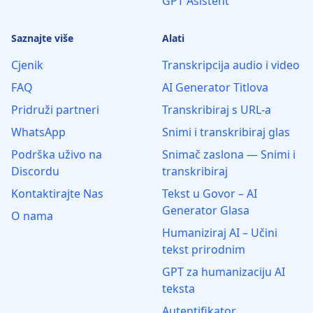
GPT Asistent
Saznajte više
Alati
Cjenik
Transkripcija audio i video
FAQ
AI Generator Titlova
Pridruži partneri
Transkribiraj s URL-a
WhatsApp
Snimi i transkribiraj glas
Podrška uživo na
Snimač zaslona — Snimi i
Discordu
transkribiraj
Kontaktirajte Nas
Tekst u Govor – AI
Generator Glasa
O nama
Humaniziraj AI – Učini
tekst prirodnim
GPT za humanizaciju AI
teksta
Autentifikator