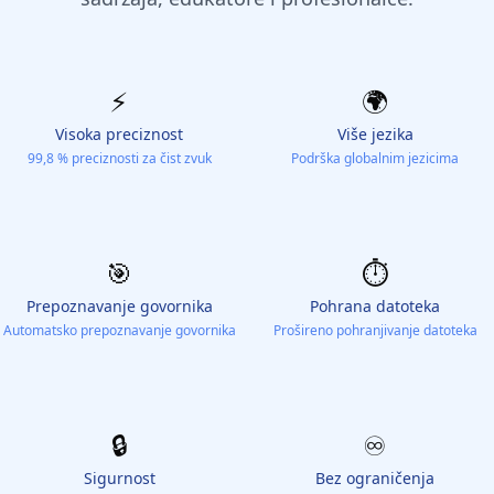
⚡️
🌍
Visoka preciznost
Više jezika
99,8 % preciznosti za čist zvuk
Podrška globalnim jezicima
🎯
⏱️
Prepoznavanje govornika
Pohrana datoteka
Automatsko prepoznavanje govornika
Prošireno pohranjivanje datoteka
🔒
♾️
Sigurnost
Bez ograničenja