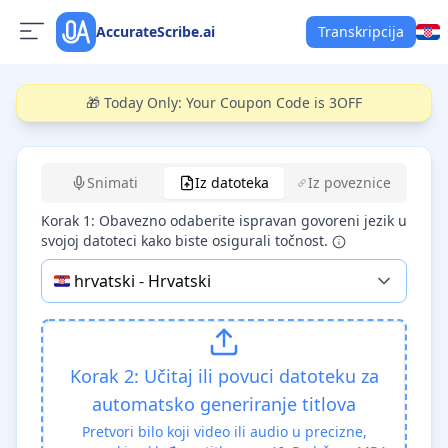
AccurateScribe.ai
Transkripcija
🎁 Today Only: Your Coupon Code is 3OFF
Create subtitles
Snimati
Iz datoteka
Iz poveznice
Korak 1: Obavezno odaberite ispravan govoreni jezik u
svojoj datoteci kako biste osigurali točnost.
🇭🇷
hrvatski
-
Hrvatski
Korak 2: Učitaj ili povuci datoteku za
automatsko generiranje titlova
Pretvori bilo koji video ili audio u precizne,