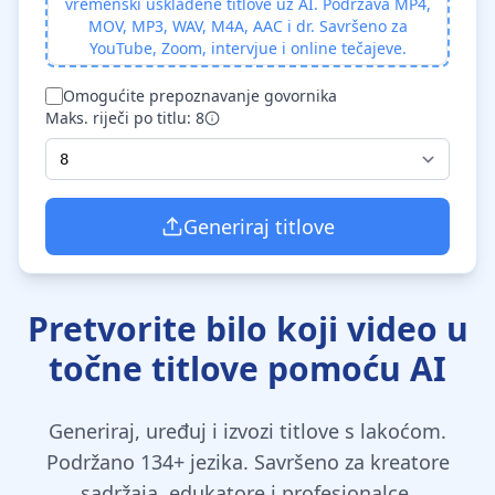
vremenski usklađene titlove uz AI. Podržava MP4,
MOV, MP3, WAV, M4A, AAC i dr. Savršeno za
YouTube, Zoom, intervjue i online tečajeve.
Omogućite prepoznavanje govornika
Maks. riječi po titlu: 8
Generiraj titlove
Pretvorite bilo koji video u
točne titlove pomoću AI
Generiraj, uređuj i izvozi titlove s lakoćom.
Podržano 134+ jezika. Savršeno za kreatore
sadržaja, edukatore i profesionalce.