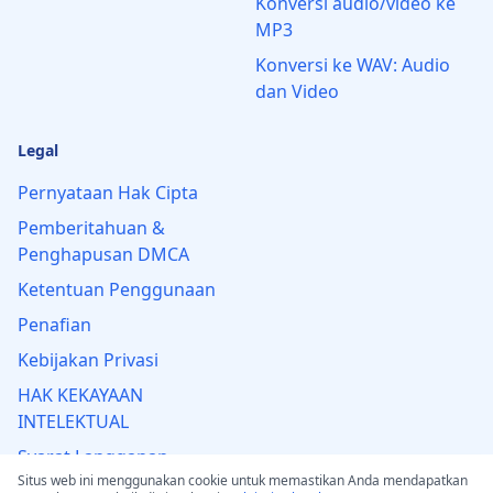
Konversi audio/video ke
MP3
Konversi ke WAV: Audio
dan Video
Legal
Pernyataan Hak Cipta
Pemberitahuan &
Penghapusan DMCA
Ketentuan Penggunaan
Penafian
Kebijakan Privasi
HAK KEKAYAAN
INTELEKTUAL
Syarat Langganan
Situs web ini menggunakan cookie untuk memastikan Anda mendapatkan
Kebijakan Pengembalian