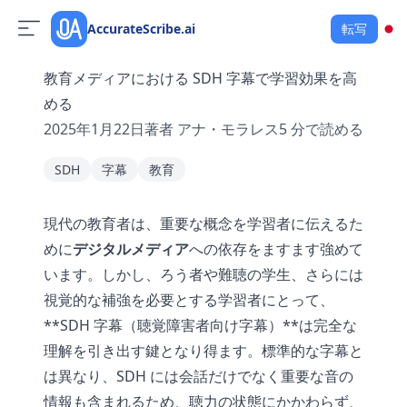
AccurateScribe.ai
転写
教育メディアにおける SDH 字幕で学習効果を高
める
2025年1月22日
著者
アナ・モラレス
5
分で読める
SDH
字幕
教育
現代の教育者は、重要な概念を学習者に伝えるた
めに
デジタルメディア
への依存をますます強めて
います。しかし、ろう者や難聴の学生、さらには
視覚的な補強を必要とする学習者にとって、
**SDH 字幕（聴覚障害者向け字幕）**は完全な
理解を引き出す鍵となり得ます。標準的な字幕と
は異なり、SDH には会話だけでなく重要な音の
情報も含まれるため、聴力の状態にかかわらず、