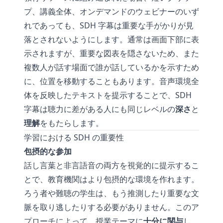
プ、講義全体、オンデマンドのウェビナーのいず
れであっても、SDH 字幕は重要な手がかりが見
落とされないようにします。通常は画面下部に表
示されますが、重要な図表を隠さないため、また
複数人が話す場面で誰が話しているかを示すため
に、位置を移動することもあります。音声環境全
体を反映したテキストを提示することで、SDH
字幕は聴力に差がある人にも同じレベルの
深さ
と
理解
をもたらします。
学習における SDH の重要性
包摂的な参加
話し言葉と非言語音の両方を視覚的に提示するこ
とで、教育機関はより包摂的な環境を作れます。
ろう者や難聴の学生は、もう推測したり重要な文
脈を取り逃したりする必要がありません。このア
プローチによって、授業テーマに
十分に関与
し、