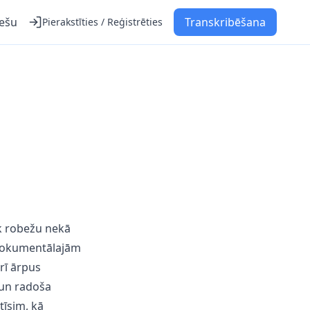
iešu
Transkribēšana
Pierakstīties / Reģistrēties
k robežu nekā
 dokumentālajām
rī ārpus
un radoša
tīsim, kā