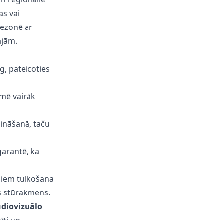
as vai
rezonē ar
ājām.
, pateicoties
īmē vairāk
ināšanā, taču
garantē, ka
jiem tulkošana
ks stūrakmens.
diovizuālo