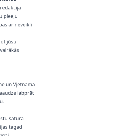
redakcija
u pieeju
pas ar neveikli
ot jūsu
 vairākās
zeme un Vjetnama
 paaudze labprāt
u.
lstu satura
cijas tagad
īgai