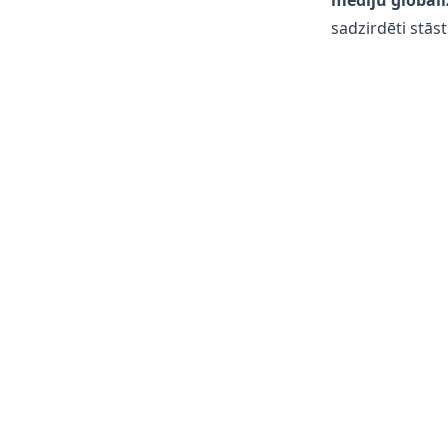
mediju globali
sadzirdēti stāsti