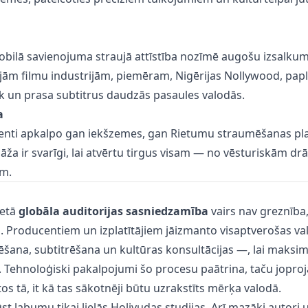
obilā savienojuma straujā attīstība nozīmē augošu izsalku
jām filmu industrijām, piemēram, Nigērijas Nollywood, papla
āk un prasa subtitrus daudzās pasaules valodās.
a
centi apkalpo gan iekšzemes, gan Rietumu straumēšanas pl
lāža ir svarīgi, lai atvērtu tirgus visam — no vēsturiskām d
em.
metā
globāla auditorijas sasniedzamība
vairs nav greznība,
 Producentiem un izplatītājiem jāizmanto visaptverošas val
šana, subtitrēšana un kultūras konsultācijas —, lai maksimā
. Tehnoloģiski pakalpojumi šo procesu paātrina, taču joprojām
tos tā, it kā tas sākotnēji būtu uzrakstīts mērķa valodā.
st labumu tikai lielās Holivudas studijas. Arī mazāki autori 