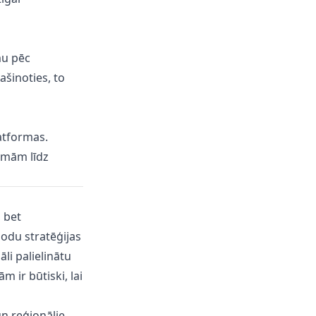
mu pēc
šinoties, to
atformas.
rāmām līdz
 bet
odu stratēģijas
li palielinātu
 ir būtiski, lai
un reģionālie