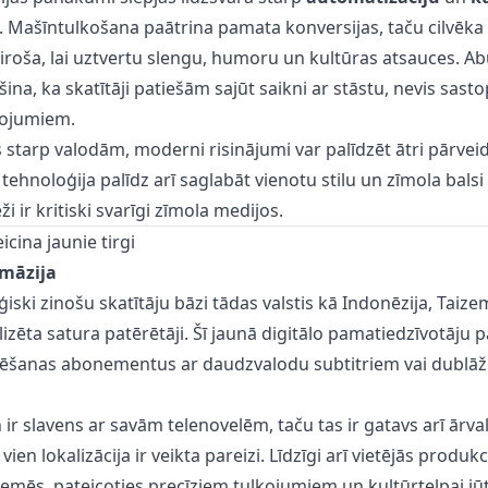
. Mašīntulkošana paātrina pamata konversijas, taču cilvēka 
ķiroša, lai uztvertu slengu, humoru un kultūras atsauces. Ab
ina, ka skatītāji patiešām sajūt saikni ar stāstu, nevis sasto
kojumiem.
ts starp valodām, moderni risinājumi var palīdzēt ātri
pārveid
 tehnoloģija palīdz arī saglabāt vienotu stilu un zīmola balsi
ži ir kritiski svarīgi zīmola medijos.
cina jaunie tirgi
māzija
oģiski zinošu skatītāju bāzi tādas valstis kā Indonēzija, Tai
alizēta satura patērētāji. Šī jaunā digitālo pamatiedzīvotāju
šanas abonementus ar daudzvalodu subtitriem vai dublāž
 ir slavens ar savām telenovelēm, taču tas ir gatavs arī ārva
ien lokalizācija ir veikta pareizi. Līdzīgi arī vietējās produk
emēs, pateicoties precīziem tulkojumiem un kultūrtelpai jūt