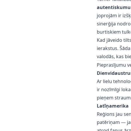
autentiskumu
joprojām ir izš
sinerģija nodroš
burtiskiem tul
Kad jāveido til
ierakstus
. Šāda
valodās, kas bie
Pieprasījumu vei
Dienvidaustru
Ar lielu tehnol
ir nozīmīgi lok
pieņem straumē
Latīņamerika
Reģions jau sen
patēriņam — ja v
atrod fanus ārz