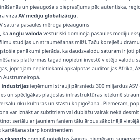
šināšanās un pieaugošais pieprasījums pēc autentiska, reģ
ra virza
AV mediju globalizāciju
.
AV satura pasaules mēroga pieaugums
, ka
angļu valoda
vēsturiski dominēja pasaules mediju eks
ās filmu studijas un straumēšanas milži. Taču korejiešu drāmu
gstošie panākumi pierāda, ka daudzvalodu saturam ir ļoti pl
šanas platformas tagad nopietni investē vietējo valodu sat
gas, joprojām nepietiekami apkalpotas auditorijas Āfrikā, Āz
n Austrumeiropā.
 industrijas
ieņēmumi strauji pārsniedz 300 miljardus ASV d
es un spēcīgākas platjoslas infrastruktūras ietekmē strau
versālu rīku kultūras un stāstu kopīgošanai. Piemēram, pop
ezona var iznākt ar subtitriem vai dublāžu vairāk nekā desmit
tinot seriālu ar jauniem faniem tālu ārpus sākotnējā vietējā 
 kartēšana starp kontinentiem
s eksports
dominē noteiktos žanros, piemēram, supervaro