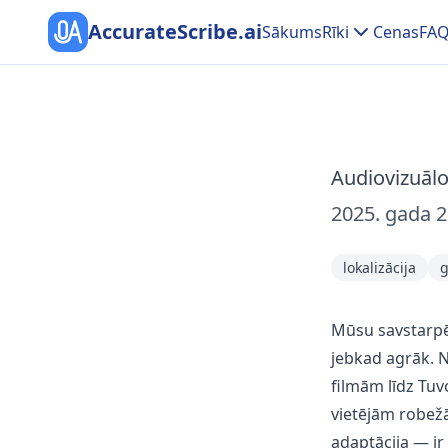
AccurateScribe.ai
Sākums
Rīki
Cenas
FAQ
Audiovizuālo
2025. gada 2
lokalizācija
g
Mūsu savstarpēj
jebkad agrāk. 
filmām līdz Tuv
vietējām robež
adaptācija — ir 