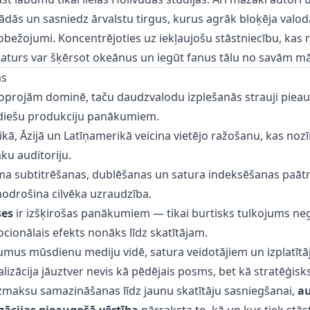
ādās un sasniedz ārvalstu tirgus, kurus agrāk bloķēja valod
robežojumi. Koncentrējoties uz iekļaujošu stāstniecību, kas 
saturs var šķērsot okeānus un iegūt fanus tālu no savām m
as
oprojām dominē, taču daudzvalodu izplešanās strauji pieaug
ndiešu produkciju panākumiem.
ikā, Āzijā un Latīņamerikā veicina vietējo ražošanu, kas noz
ku auditoriju.
oma subtitrēšanas, dublēšanas un satura indeksēšanas paātr
odrošina cilvēka uzraudzība.
ses
ir izšķirošas panākumiem — tikai burtisks tulkojums ne
ionālais efekts nonāks līdz skatītājam.
umus mūsdienu mediju vidē, satura veidotājiem un izplatītā
alizācija jāuztver nevis kā pēdējais posms, bet kā stratēģis
zmaksu samazināšanas līdz jaunu skatītāju sasniegšanai,
au