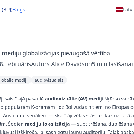
 (BUJ)
Blogs
Latv
 mediju globalizācijas pieaugošā vērtība
8. februāris
Autors
Alice Davidson
5
min lasīšanai
lobālie mediji
audiovizuālais
i saistītajā pasaulē
audiovizuālie (AV) mediji
šķērso vairā
No populārām K-drāmām līdz Bolivudas hitiem, no Eiropas
o Austrumu seriāliem — skatītāji vēlas stāstus, kas uzrunā a
ām. Šodien
mediju lokalizācija
— subtitrēšana, dublēšana 
kļuvusi izšķiroša, lai sasniegtu jaunu auditoriju. Tālāk apska