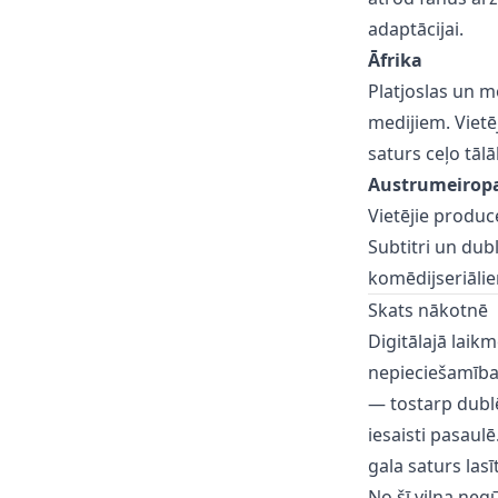
adaptācijai.
Āfrika
Platjoslas un m
medijiem. Vietē
saturs ceļo tāl
Austrumeirop
Vietējie produ
Subtitri un dub
komēdijseriāli
Skats nākotnē
Digitālajā laik
nepieciešamība.
— tostarp dublē
iesaisti pasaulē
gala saturs lasī
No šī viļņa negū