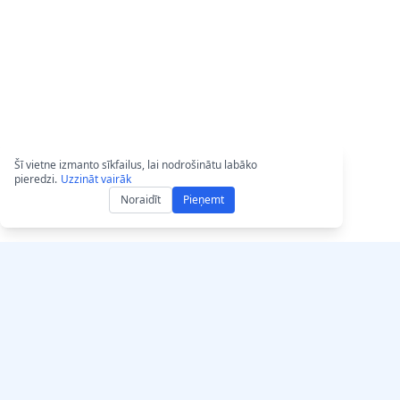
Šī vietne izmanto sīkfailus, lai nodrošinātu labāko
pieredzi.
Uzzināt vairāk
Noraidīt
Pieņemt
Iegūstiet AccurateScr
AccurateScribe.ai
Tīmekļa lietotne – 
Uzņēmuma līmeņa audio un