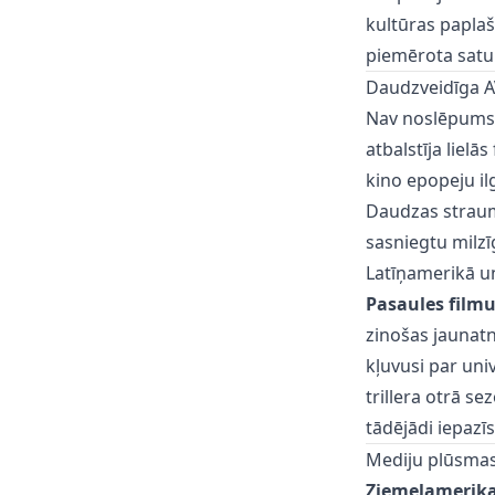
kultūras papla
piemērota satu
Daudzveidīga 
Nav noslēpums
atbalstīja liel
kino epopeju il
Daudzas straumē
sasniegtu milzī
Latīņamerikā u
Pasaules filmu
zinošas jaunatn
kļuvusi par uni
trillera otrā s
tādējādi iepazīs
Mediju plūsmas
Ziemeļamerika