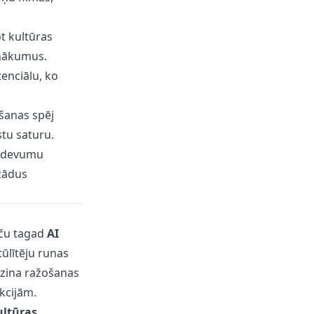
ot kultūras
nākumus.
enciālu, ko
.
ēšanas spēj
stu saturu.
devumu
ažādus
aču tagad
AI
ūlītēju runas
azina ražošanas
kcijām.
ultūras