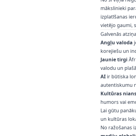
mākslinieki par
izplatīšanas ie
vietējo gaumi, 
Galvenās atziņ
Angļu valoda
j
korejiešu un i
Jaunie tirgi
Āfr
valodu un plašā
AI
ir būtiska l
autentiskumu n
Kultūras nian
humors vai emoc
Lai gūtu panāk
un kultūras lok
No ražošanas i