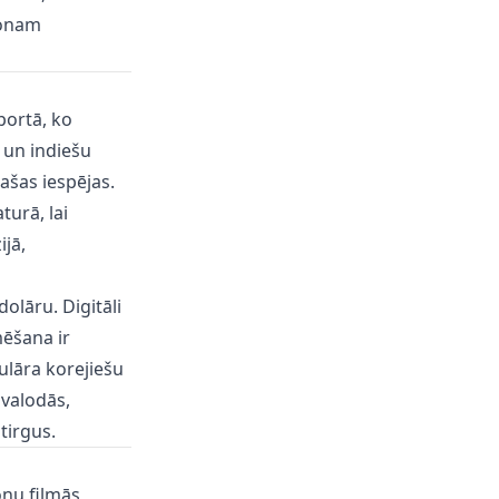
ionam
portā, ko
 un indiešu
ašas iespējas.
urā, lai
ijā,
olāru. Digitāli
mēšana ir
ulāra korejiešu
 valodās,
tirgus.
ņu filmās,