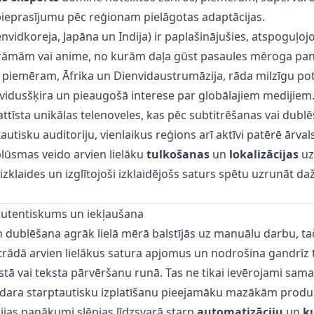
pieprasījumu pēc reģionam pielāgotas adaptācijas.
nvidkoreja, Japāna un Indija) ir paplašinājušies, atspoguļoj
rāmām vai anime, no kurām daļa gūst pasaules mēroga pa
, piemēram, Āfrika un Dienvidaustrumāzija, rāda milzīgu pot
vidusšķira un pieaugošā interese par globālajiem medijiem
ttīsta unikālas telenoveles, kas pēc subtitrēšanas vai dubl
tautisku auditoriju, vienlaikus reģions arī aktīvi patērē ārval
lūsmas veido arvien lielāku
tulkošanas
un
lokalizācijas
uz
 izklaides un izglītojoši izklaidējošs saturs spētu uzrunāt d
: autentiskums un iekļaušana
 dublēšana agrāk lielā mērā balstījās uz manuālu darbu, t
rādā arvien lielākus satura apjomus un nodrošina gandrīz t
tā vai teksta pārvēršanu runā. Tas ne tikai ievērojami sam
padara starptautisku izplatīšanu pieejamāku mazākām produ
ijas panākumi slēpjas līdzsvarā starp
automatizāciju
un
k