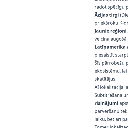
radot spēcīgu 
Āzijas tirgi
(Die
priekšroku K-d
Jaunie reģioni
veicina augošā 
Latīņamerika
a
piesaistīt starp
Šīs pārrobežu p
ekosistēmu, lai
skatītājus.
AI lokalizācijā
Subtitrēšana un
risinājumi
apst
pārvēršanu teks
laiku, bet arī 
Tomēr lokalizāc