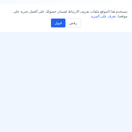
يستخدم هذا الموقع ملفات تعريف الارتباط لضمان حصولك على أفضل تجربة على
موقعنا.
تعرف على المزيد
رفض
قبول
احصل على AccurateScribe.ai
AccurateScribe.ai
تطبيق الويب – برنامج تحويل
نسخ صوتي وفيديو على
الصوت إلى نص بالذكاء
مستوى المؤسسات مدعوم
الاصطناعي عبر الإنترنت
بتقنية الذكاء الاصطناعي
المتقدمة.
تطبيق iOS – نسخ ملاحظات
صوتية بالذكاء الاصطناعي
أداة نسخ بالذكاء الاصطناعي –
Microsoft Store
© 2026 AccurateScribe.ai.
إضافة نسخ لـ Chrome
All rights reserved.
مساعد GPT