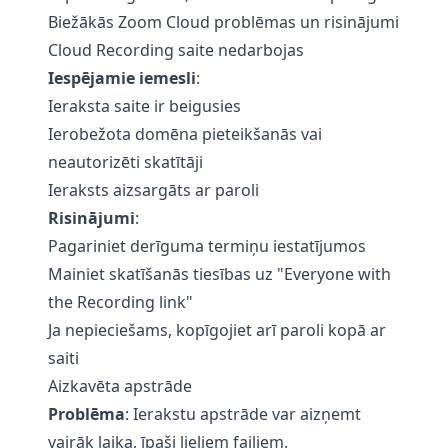
Biežākās Zoom Cloud problēmas un risinājumi
Cloud Recording saite nedarbojas
Iespējamie iemesli
:
Ieraksta saite ir beigusies
Ierobežota domēna pieteikšanās vai
neautorizēti skatītāji
Ieraksts aizsargāts ar paroli
Risinājumi
:
Pagariniet derīguma termiņu iestatījumos
Mainiet skatīšanās tiesības uz "Everyone with
the Recording link"
Ja nepieciešams, kopīgojiet arī paroli kopā ar
saiti
Aizkavēta apstrāde
Problēma
: Ierakstu apstrāde var aizņemt
vairāk laika, īpaši lieliem failiem.