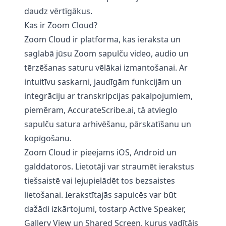
daudz vērtīgākus.
Kas ir Zoom Cloud?
Zoom Cloud ir platforma, kas ieraksta un
saglabā jūsu Zoom sapulču video, audio un
tērzēšanas saturu vēlākai izmantošanai. Ar
intuitīvu saskarni, jaudīgām funkcijām un
integrāciju ar transkripcijas pakalpojumiem,
piemēram,
AccurateScribe.ai
, tā atvieglo
sapulču satura arhivēšanu, pārskatīšanu un
kopīgošanu.
Zoom Cloud ir pieejams iOS, Android un
galddatoros. Lietotāji var straumēt ierakstus
tiešsaistē vai lejupielādēt tos bezsaistes
lietošanai. Ierakstītajās sapulcēs var būt
dažādi izkārtojumi, tostarp Active Speaker,
Gallery View un Shared Screen, kurus vadītājs