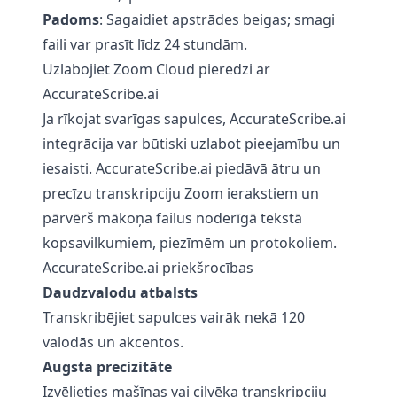
Padoms
: Sagaidiet apstrādes beigas; smagi
faili var prasīt līdz 24 stundām.
Uzlabojiet Zoom Cloud pieredzi ar
AccurateScribe.ai
Ja rīkojat svarīgas sapulces,
AccurateScribe.ai
integrācija var būtiski uzlabot pieejamību un
iesaisti.
AccurateScribe.ai
piedāvā ātru un
precīzu transkripciju Zoom ierakstiem un
pārvērš mākoņa failus noderīgā tekstā
kopsavilkumiem, piezīmēm un protokoliem.
AccurateScribe.ai priekšrocības
Daudzvalodu atbalsts
Transkribējiet sapulces vairāk nekā 120
valodās un akcentos.
Augsta precizitāte
Izvēlieties mašīnas vai cilvēka transkripciju