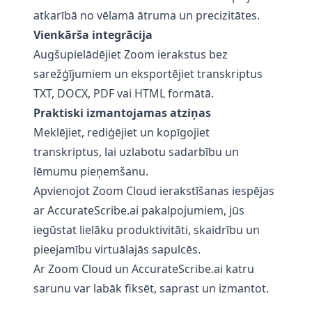
atkarībā no vēlamā ātruma un precizitātes.
Vienkārša integrācija
Augšupielādējiet Zoom ierakstus bez
sarežģījumiem un eksportējiet transkriptus
TXT, DOCX, PDF vai HTML formātā.
Praktiski izmantojamas atziņas
Meklējiet, rediģējiet un kopīgojiet
transkriptus, lai uzlabotu sadarbību un
lēmumu pieņemšanu.
Apvienojot Zoom Cloud ierakstīšanas iespējas
ar
AccurateScribe.ai
pakalpojumiem, jūs
iegūstat lielāku produktivitāti, skaidrību un
pieejamību virtuālajās sapulcēs.
Ar Zoom Cloud un
AccurateScribe.ai
katru
sarunu var labāk fiksēt, saprast un izmantot.