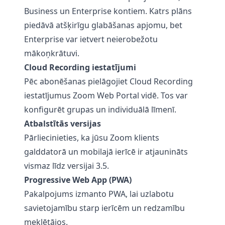
Business un Enterprise kontiem. Katrs plāns
piedāvā atšķirīgu glabāšanas apjomu, bet
Enterprise var ietvert neierobežotu
mākoņkrātuvi.
Cloud Recording iestatījumi
Pēc abonēšanas pielāgojiet Cloud Recording
iestatījumus Zoom Web Portal vidē. Tos var
konfigurēt grupas un individuālā līmenī.
Atbalstītās versijas
Pārliecinieties, ka jūsu Zoom klients
galddatorā un mobilajā ierīcē ir atjaunināts
vismaz līdz versijai 3.5.
Progressive Web App (PWA)
Pakalpojums izmanto PWA, lai uzlabotu
savietojamību starp ierīcēm un redzamību
meklētājos.