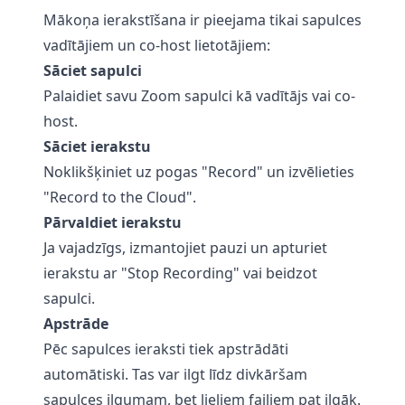
Mākoņa ierakstīšana ir pieejama tikai sapulces
vadītājiem un co-host lietotājiem:
Sāciet sapulci
Palaidiet savu Zoom sapulci kā vadītājs vai co-
host.
Sāciet ierakstu
Noklikšķiniet uz pogas "Record" un izvēlieties
"Record to the Cloud".
Pārvaldiet ierakstu
Ja vajadzīgs, izmantojiet pauzi un apturiet
ierakstu ar "Stop Recording" vai beidzot
sapulci.
Apstrāde
Pēc sapulces ieraksti tiek apstrādāti
automātiski. Tas var ilgt līdz divkāršam
sapulces ilgumam, bet lieliem failiem pat ilgāk.