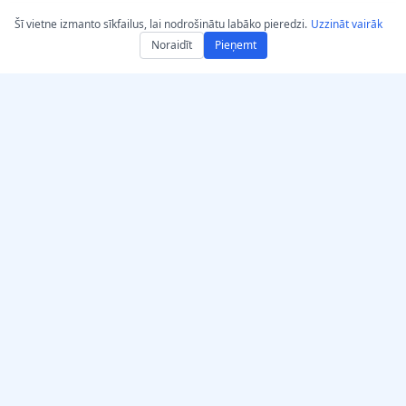
Šī vietne izmanto sīkfailus, lai nodrošinātu labāko pieredzi.
Uzzināt vairāk
Noraidīt
Pieņemt
Iegūstiet AccurateScribe.ai
AccurateScribe.ai
Tīmekļa lietotne –
Uzņēmuma līmeņa audio
Tiešsaistes AI
un video transkripcija, ko
transkribētājs
nodrošina uzlabota DI
tehnoloģija.
iOS lietotne – AI balss
piezīmju transkripcijas
rīks
AI transkribētājs –
Microsoft Store
© 2026 AccurateScribe.ai.
All rights reserved.
Chrome transkripcijas
paplašinājums