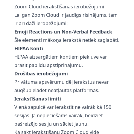
Zoom Cloud ierakstīšanas ierobežojumi
Lai gan Zoom Cloud ir jaudīgs risinājums, tam
ir arī daži ierobežojumi:
Emoji Reactions un Non-Verbal Feedback
Šie elementi mākoņa ierakstā netiek saglabāti.
HIPAA konti
HIPAA aizsargātiem kontiem piekļuve var
prasīt papildu apstiprinājumu.
Drošības ierobežojumi
Privātuma apsvērumu dēļ ierakstus nevar
augšupielādēt neatļautās platformās.
Ierakstīšanas limiti
Vienā sapulcē var ierakstīt ne vairāk kā 150
sesijas. Ja nepieciešams vairāk, beidziet
pašreizējo sesiju un sāciet jaunu.
Kā sākt ierakstīšanu Zoom Cloud vidē