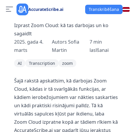
AccurateScribe.ai
Transkribēšana
Izprast Zoom Cloud: kā tas darbojas un ko
sagaidīt
2025. gada 4.
Autors
Sofia
7
min
marts
Martin
lasīšanai
AI
Transcription
zoom
Šajā rakstā apskatīsim, kā darbojas Zoom
Cloud, kādas ir tā svarīgākās funkcijas, ar
kādiem ierobežojumiem var nākties saskarties
un kādi praktiski risinājumi palīdz. Tā kā
virtuālās sapulces kļūst par ikdienu, laba
Zoom Cloud izpratne kopā ar tādiem rīkiem kā
AccurateScribe.ai
var padarīt jūsu ierakstus