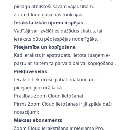
pielāgo atbilstoši savām vajadzībām.
Zoom Cloud galvenās funkcijas
Ieraksta izkārtojuma iespējas
Vadītāji var izvēlēties dažādus skatus, lai
ieraksts būtu pēc iespējas noderīgāks.
Pieejamība un kopīgošana
Kad ieraksts ir apstrādāts, lietotāji saņem e-
pastu ar saitēm tā pārvaldībai vai kopīgošanai.
Piekļuve vēlāk
Ieraksti tiek droši glabāti mākonī un ir
pieejami jebkurā laikā.
Prasības Zoom Cloud lietošanai
Pirms Zoom Cloud lietošanas ir jāizpilda daži
nosacījumi:
Maksas abonements
Zoom Cloud ierakstīšana ir pieejama Pro,