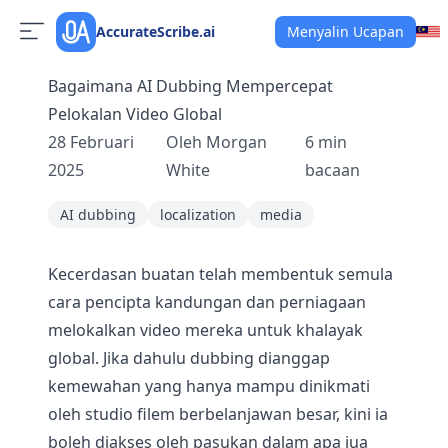
AccurateScribe.ai
Menyalin Ucapan
Bagaimana AI Dubbing Mempercepat
Pelokalan Video Global
28 Februari
Oleh
Morgan
6
min
2025
White
bacaan
AI dubbing
localization
media
Kecerdasan buatan telah membentuk semula
cara pencipta kandungan dan perniagaan
melokalkan video mereka untuk khalayak
global. Jika dahulu dubbing dianggap
kemewahan yang hanya mampu dinikmati
oleh studio filem berbelanjawan besar, kini ia
boleh diakses oleh pasukan dalam apa jua