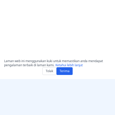
Laman web ini menggunakan kuki untuk memastikan anda mendapat
pengalaman terbaik di laman kami.
Ketahui lebih lanjut
Tolak
Terima
Dapatkan AccurateScribe.ai
AccurateScribe.ai
Aplikasi Web – Transcriber
Transkripsi audio & video
AI Dalam Talian