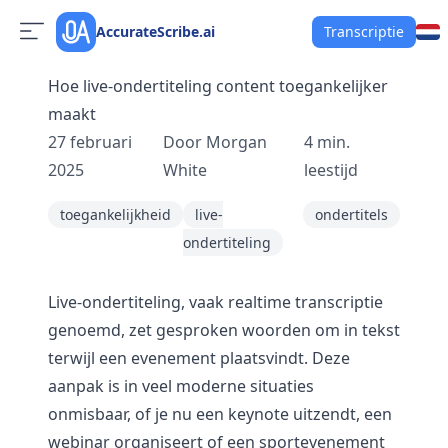
AccurateScribe.ai
Transcriptie
Hoe live-ondertiteling content toegankelijker
maakt
27 februari
Door
Morgan
4
min.
2025
White
leestijd
toegankelijkheid
live-
ondertitels
ondertiteling
Live-ondertiteling, vaak realtime transcriptie
genoemd, zet gesproken woorden om in tekst
terwijl een evenement plaatsvindt. Deze
aanpak is in veel moderne situaties
onmisbaar, of je nu een keynote uitzendt, een
webinar organiseert of een sportevenement