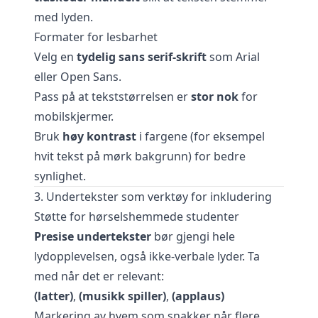
med lyden.
Formater for lesbarhet
Velg en
tydelig sans serif-skrift
som Arial
eller Open Sans.
Pass på at tekststørrelsen er
stor nok
for
mobilskjermer.
Bruk
høy kontrast
i fargene (for eksempel
hvit tekst på mørk bakgrunn) for bedre
synlighet.
3. Undertekster som verktøy for inkludering
Støtte for hørselshemmede studenter
Presise undertekster
bør gjengi hele
lydopplevelsen, også ikke-verbale lyder. Ta
med når det er relevant:
(latter)
,
(musikk spiller)
,
(applaus)
Markering av hvem som snakker når flere