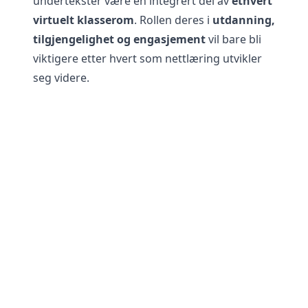
undertekster være en integrert del av
ethvert
virtuelt klasserom
. Rollen deres i
utdanning,
tilgjengelighet og engasjement
vil bare bli
viktigere etter hvert som nettlæring utvikler
seg videre.