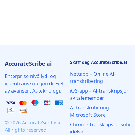
Skaff deg AccurateScribe.ai
AccurateScribe.ai
Nettapp – Online AI-
Enterprise-nivå lyd- og
transkribering
videotranskripsjon drevet
av avansert AI-teknologi.
iOS-app – AI-transkripsjon
av talememoer
AI‑transkribering –
Microsoft Store
© 2026 AccurateScribe.ai.
Chrome‑transkripsjonsutv
All rights reserved.
idelse