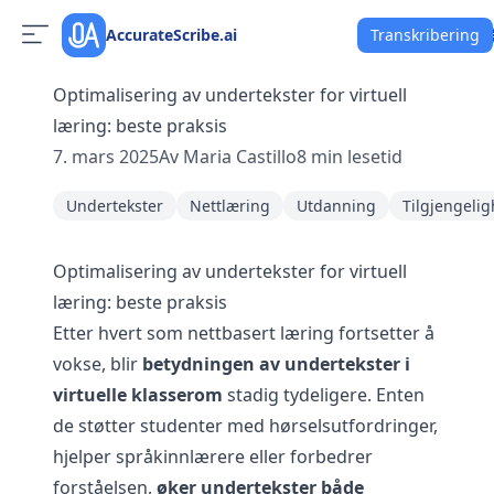
AccurateScribe.ai
Transkribering
Optimalisering av undertekster for virtuell
læring: beste praksis
7. mars 2025
Av
Maria Castillo
8
min lesetid
Undertekster
Nettlæring
Utdanning
Tilgjengelig
Optimalisering av undertekster for virtuell
læring: beste praksis
Etter hvert som nettbasert læring fortsetter å
vokse, blir
betydningen av undertekster i
virtuelle klasserom
stadig tydeligere. Enten
de støtter studenter med hørselsutfordringer,
hjelper språkinnlærere eller forbedrer
forståelsen,
øker undertekster både