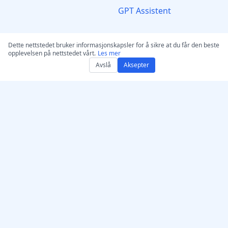
GPT Assistent
Les mer
Verktøy
Dette nettstedet bruker informasjonskapsler for å sikre at du får den beste
opplevelsen på nettstedet vårt.
Les mer
Priser
Transkripsjon av lyd &
Avslå
Aksepter
video
FAQ
AI Tekstingsgenerator
Bli partner
Transkriber fra URL
WhatsApp
Ta opp og transkriber
Live‑støtte på Discord
stemme
Kontakt Oss
Skjermopptaker — Fang
Om oss
og transkriber
Tekst til Tale – AI
Stemmegenerator
Humaniser AI – Gjør
teksten mer naturlig