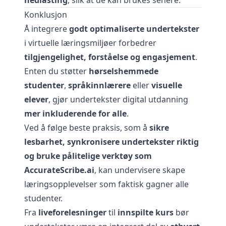
nedlasting
, slik at de kan brukes senere.
Konklusjon
Å integrere
godt optimaliserte undertekster
i virtuelle læringsmiljøer forbedrer
tilgjengelighet, forståelse og engasjement
.
Enten du støtter
hørselshemmede
studenter
,
språkinnlærere
eller
visuelle
elever
, gjør undertekster digital utdanning
mer inkluderende for alle
.
Ved å følge beste praksis, som å
sikre
lesbarhet, synkronisere undertekster riktig
og bruke pålitelige verktøy som
AccurateScribe.ai
, kan undervisere skape
læringsopplevelser som faktisk gagner alle
studenter.
Fra
liveforelesninger
til
innspilte kurs
bør