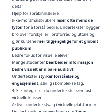
deltar
Hjelp for språkinnlærere
Ikke-morsmålsbrukere
leser ofte mens de
lytter
for å forstå bedre. Undertekster bygger
bro over forskjeller i ordforråd og uttale og
gjør kursene
mer tilgjengelige for et globalt
publikum
.
Bedre fokus for visuelle elever
Mange studenter
bearbeider informasjon
bedre visuelt enn bare auditivt
.
Undertekster
styrker forståelse og
engasjement
, særlig i komplekse fag.
4. Slik integrerer du undertekster sømløst i
virtuelle klasser
Aktiver undertekstvalg i virtuelle plattformer
De fleste videomøteverktøy, som
Zoom,