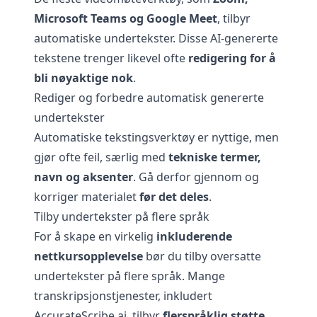
Microsoft Teams og Google Meet
, tilbyr
automatiske undertekster. Disse AI-genererte
tekstene trenger likevel ofte
redigering for å
bli nøyaktige nok
.
Rediger og forbedre automatisk genererte
undertekster
Automatiske tekstingsverktøy er nyttige, men
gjør ofte feil, særlig med
tekniske termer,
navn og aksenter
. Gå derfor gjennom og
korriger materialet
før det deles
.
Tilby undertekster på flere språk
For å skape en virkelig
inkluderende
nettkursopplevelse
bør du tilby oversatte
undertekster på flere språk. Mange
transkripsjonstjenester, inkludert
AccurateScribe.ai
, tilbyr
flerspråklig støtte