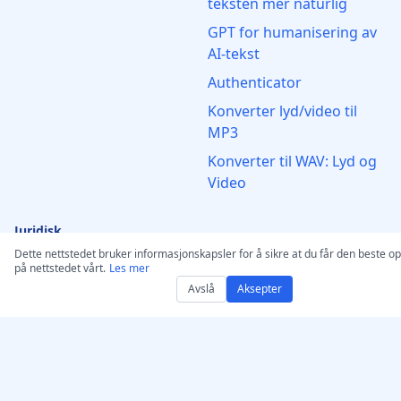
teksten mer naturlig
GPT for humanisering av
AI-tekst
Authenticator
Konverter lyd/video til
MP3
Konverter til WAV: Lyd og
Video
Juridisk
Dette nettstedet bruker informasjonskapsler for å sikre at du får den beste o
Copyright Erklæring
på nettstedet vårt.
Les mer
Avslå
Aksepter
DMCA-varsel og fjerning
Vilkår for Bruk
Ansvarsfraskrivelse
Personvernerklæring