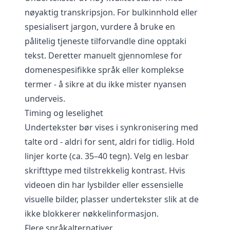
nøyaktig transkripsjon. For bulkinnhold eller
spesialisert jargon, vurdere å bruke en
pålitelig tjeneste til
forvandle dine opptak
i
tekst. Deretter manuelt gjennomlese for
domenespesifikke språk eller komplekse
termer - å sikre at du ikke mister nyansen
underveis.
Timing og leselighet
Undertekster bør vises i synkronisering med
talte ord - aldri for sent, aldri for tidlig. Hold
linjer korte (ca. 35–40 tegn). Velg en lesbar
skrifttype med tilstrekkelig kontrast. Hvis
videoen din har lysbilder eller essensielle
visuelle bilder, plasser undertekster slik at de
ikke blokkerer nøkkelinformasjon.
Flere språkalternativer