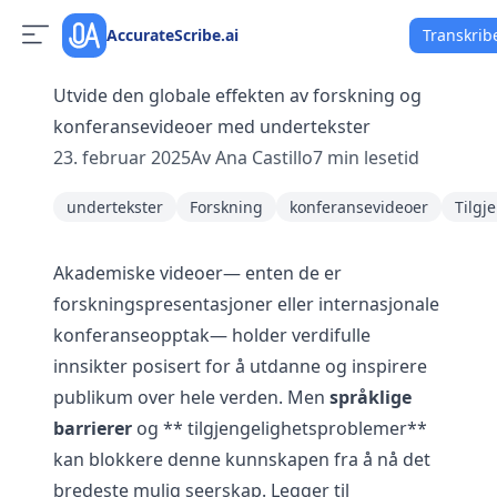
AccurateScribe.ai
Transkrib
Utvide den globale effekten av forskning og
konferansevideoer med undertekster
23. februar 2025
Av
Ana Castillo
7
min lesetid
undertekster
Forskning
konferansevideoer
Tilgj
Akademiske videoer— enten de er
forskningspresentasjoner eller internasjonale
konferanseopptak— holder verdifulle
innsikter posisert for å utdanne og inspirere
publikum over hele verden. Men
språklige
barrierer
og ** tilgjengelighetsproblemer**
kan blokkere denne kunnskapen fra å nå det
bredeste mulig seerskap. Legger til