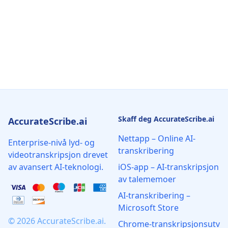
Skaff deg AccurateScribe.ai
AccurateScribe.ai
Nettapp – Online AI-
Enterprise-nivå lyd- og
transkribering
videotranskripsjon drevet
av avansert AI-teknologi.
iOS-app – AI-transkripsjon
av talememoer
AI‑transkribering –
Microsoft Store
© 2026 AccurateScribe.ai.
Chrome‑transkripsjonsutv