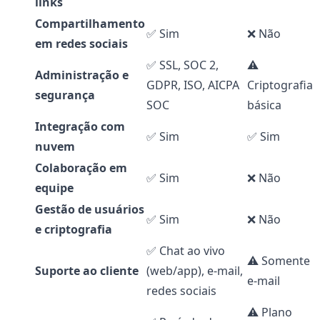
links
Compartilhamento
✅ Sim
❌ Não
em redes sociais
✅ SSL, SOC 2,
⚠️
Administração e
GDPR, ISO, AICPA
Criptografia
segurança
SOC
básica
Integração com
✅ Sim
✅ Sim
nuvem
Colaboração em
✅ Sim
❌ Não
equipe
Gestão de usuários
✅ Sim
❌ Não
e criptografia
✅ Chat ao vivo
⚠️ Somente
Suporte ao cliente
(web/app), e-mail,
e-mail
redes sociais
⚠️ Plano