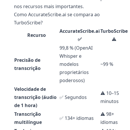
nos recursos mais importantes.
Como AccurateScribe.ai se compara ao
TurboScribe?
AccurateScribe.ai
TurboScribe
Recurso
✅
⚠️
99,8 % (OpenAI
Whisper e
Precisão de
modelos
~99 %
transcrição
proprietários
poderosos)
Velocidade de
⚠️ 10–15
transcrição (áudio
✅ Segundos
minutos
de 1 hora)
Transcrição
⚠️ 98+
✅ 134+ idiomas
multilíngue
idiomas