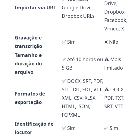
Drive,
Importar via URL
Google Drive,
Dropbox,
Dropbox URLs
Facebook,
Vimeo, X
Gravação e
✅ Sim
❌ Não
transcrição
Tamanho e
✅ Até 10 horas ou
⚠️ Mais
duração do
5 GB
limitado
arquivo
✅ DOCX, SRT, PDF,
STL, TXT, EDL, VTT,
⚠️ DOCX,
Formatos de
XML, CSV, XLSX,
PDF, TXT,
exportação
HTML, JSON,
SRT, VTT
FCPXML
Identificação de
✅ Sim
✅ Sim
locutor