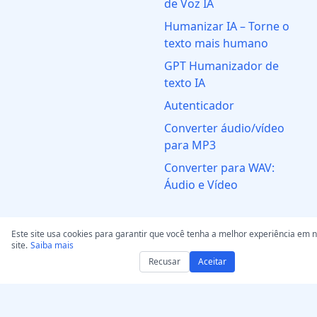
de Voz IA
Humanizar IA – Torne o
texto mais humano
GPT Humanizador de
texto IA
Autenticador
Converter áudio/vídeo
para MP3
Converter para WAV:
Áudio e Vídeo
Jurídico
Este site usa cookies para garantir que você tenha a melhor experiência em 
site.
Saiba mais
Declaração de Direitos de
Recusar
Aceitar
Autorais
Notificação e remoção de
DMCA