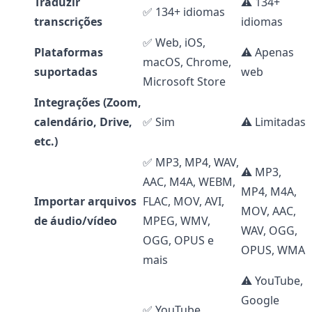
Traduzir
⚠️ 134+
✅ 134+ idiomas
transcrições
idiomas
✅ Web, iOS,
Plataformas
⚠️ Apenas
macOS, Chrome,
suportadas
web
Microsoft Store
Integrações (Zoom,
calendário, Drive,
✅ Sim
⚠️ Limitadas
etc.)
✅ MP3, MP4, WAV,
⚠️ MP3,
AAC, M4A, WEBM,
MP4, M4A,
Importar arquivos
FLAC, MOV, AVI,
MOV, AAC,
de áudio/vídeo
MPEG, WMV,
WAV, OGG,
OGG, OPUS e
OPUS, WMA
mais
⚠️ YouTube,
Google
✅ YouTube,