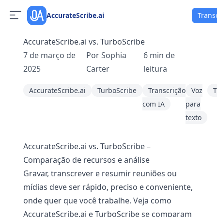
AccurateScribe.ai
Trans
AccurateScribe.ai vs. TurboScribe
7 de março de
Por
Sophia
6
min de
2025
Carter
leitura
AccurateScribe.ai
TurboScribe
Transcrição
Voz
T
com IA
para
texto
AccurateScribe.ai vs. TurboScribe –
Comparação de recursos e análise
Gravar, transcrever e resumir reuniões ou
mídias deve ser rápido, preciso e conveniente,
onde quer que você trabalhe. Veja como
AccurateScribe.ai e TurboScribe se comparam