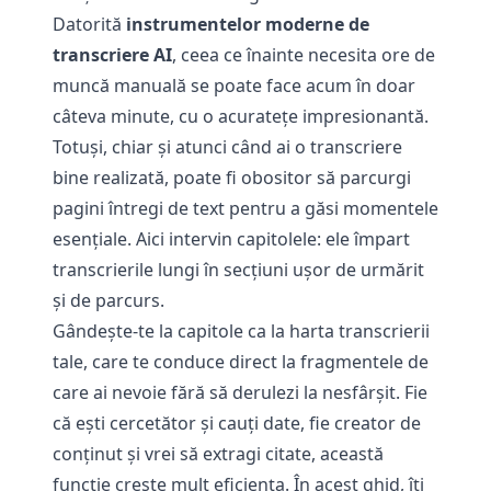
Datorită
instrumentelor moderne de
transcriere AI
, ceea ce înainte necesita ore de
muncă manuală se poate face acum în doar
câteva minute, cu o acuratețe impresionantă.
Totuși, chiar și atunci când ai o transcriere
bine realizată, poate fi obositor să parcurgi
pagini întregi de text pentru a găsi momentele
esențiale. Aici intervin capitolele: ele împart
transcrierile lungi în secțiuni ușor de urmărit
și de parcurs.
Gândește-te la capitole ca la harta transcrierii
tale, care te conduce direct la fragmentele de
care ai nevoie fără să derulezi la nesfârșit. Fie
că ești cercetător și cauți date, fie creator de
conținut și vrei să extragi citate, această
funcție crește mult eficiența. În acest ghid, îți