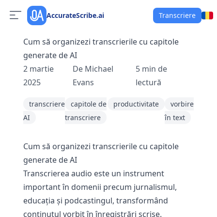
AccurateScribe.ai
Transcriere
Cum să organizezi transcrierile cu capitole
generate de AI
2 martie
De
Michael
5
min de
2025
Evans
lectură
transcriere
capitole de
productivitate
vorbire
AI
transcriere
în text
Cum să organizezi transcrierile cu capitole
generate de AI
Transcrierea audio este un instrument
important în domenii precum jurnalismul,
educația și podcastingul, transformând
conținutul vorbit în înregistrări scrise.