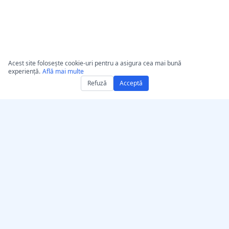
Acest site folosește cookie-uri pentru a asigura cea mai bună
experiență.
Află mai multe
Refuză
Acceptă
Obține AccurateScribe.ai
AccurateScribe.ai
Aplicație web –
Transcriere audio și video
Transcriptor AI online
la nivel de întreprindere,
alimentată de tehnologie
Aplicație iOS – Transcriere
AI avansată.
note vocale cu AI
Transcriptor IA –
Microsoft Store