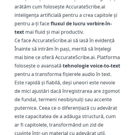
arătăm cum folosește AccurateScribe.ai
inteligența artificială pentru a crea capitole și
pentru a-ți face
fluxul de lucru vorbire-în-
text
mai fluid și mai productiv.
Ce face AccurateScribe.ai să iasă în evidență
Înainte să intrăm în pași, merită să înțelegi
mai bine ce oferă AccurateScribe.ai. Platforma
folosește o avansată
tehnologie voice-to-text
pentru a transforma fișierele audio în text.
Este rapidă și fiabilă, deși uneori este nevoie
de mici ajustări dacă înregistrarea are zgomot
de fundal, termeni neobișnuiți sau accente
puternice. Ceea ce o diferențiază cu adevărat
este capacitatea de a adăuga structură, cum
ar fi capitolele, transformând un zid de
cuvinte într-un material cu adevărat util.