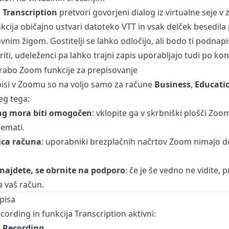
a
Transcription
pretvori govorjeni dialog iz virtualne seje v
nkcija običajno ustvari datoteko VTT in vsak delček besedila
nim žigom. Gostitelji se lahko odločijo, ali bodo ti podnapis
skriti, udeleženci pa lahko trajni zapis uporabljajo tudi po ko
rabo Zoom funkcije za prepisovanje
isi v Zoomu so na voljo samo za račune
Business
,
Educati
leg tega:
ng mora biti omogočen
: vklopite ga v skrbniški plošči Zoo
emati.
čica računa
: uporabniki brezplačnih načrtov Zoom nimajo 
 najdete, se obrnite na podporo
: če je še vedno ne vidite, 
za vaš račun.
pisa
cording in funkcija Transcription aktivni:
d Recording