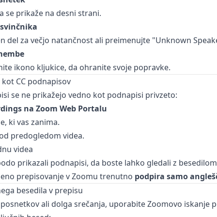
a se prikaže na desni strani.
 svinčnika
en del za večjo natančnost ali preimenujte "Unknown Speak
emembe
knite ikono kljukice, da ohranite svoje popravke.
v kot CC podnapisov
si se ne prikažejo vedno kot podnapisi privzeto:
ordings na Zoom Web Portalu
e, ki vas zanima.
od predogledom videa.
dnu videa
odo prikazali podnapisi, da boste lahko gledali z besedilom
eno prepisovanje v Zoomu trenutno
podpira samo angleš
ega besedila v prepisu
 posnetkov ali dolga srečanja, uporabite Zoomovo iskanje p