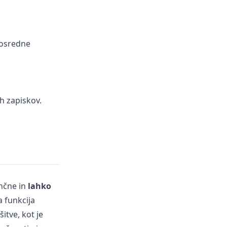
posredne
h zapiskov.
nčne in
lahko
 funkcija
tve, kot je