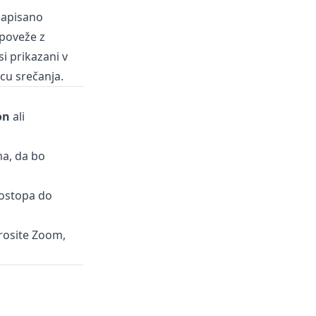
 zapisano
 poveže z
i prikazani v
ncu srečanja.
on
ali
ma, da bo
dostopa do
prosite Zoom,