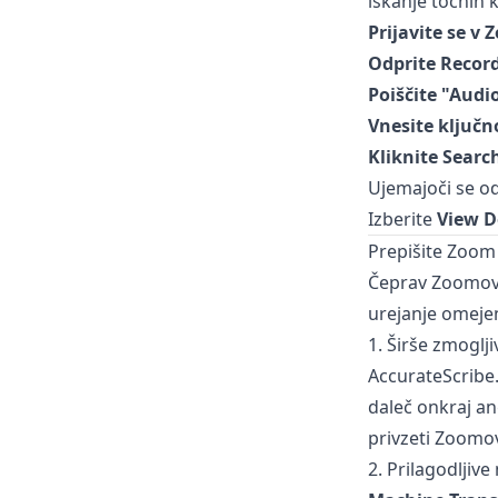
iskanje točnih 
Prijavite se v
Odprite Recor
Poiščite "Audi
Vnesite ključno
Kliknite Searc
Ujemajoči se o
Izberite
View D
Prepišite Zoom 
Čeprav Zoomovo 
urejanje omeje
1. Širše zmoglji
AccurateScribe.
daleč onkraj an
privzeti Zoomov
2. Prilagodljiv