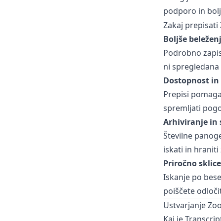
podporo in bol
Zakaj prepisati
Boljše beležen
Podrobno zapis
ni spregledana 
Dostopnost in
Prepisi pomagajo
spremljati pog
Arhiviranje in
Številne panoge
iskati in hranit
Priročno sklic
Iskanje po bese
poiščete odloči
Ustvarjanje Zo
Kaj je Transcrip