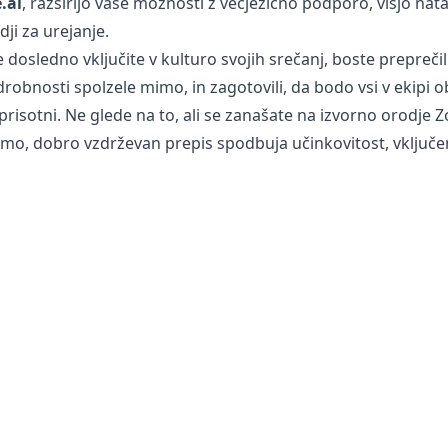
.ai
, razširijo vaše možnosti z večjezično podporo, višjo nat
ji za urejanje.
dosledno vključite v kulturo svojih srečanj, boste preprečili
nosti spolzele mimo, in zagotovili, da bodo vsi v ekipi ob
ili prisotni. Ne glede na to, ali se zanašate na izvorno orodje 
mo, dobro vzdrževan prepis spodbuja učinkovitost, vključe