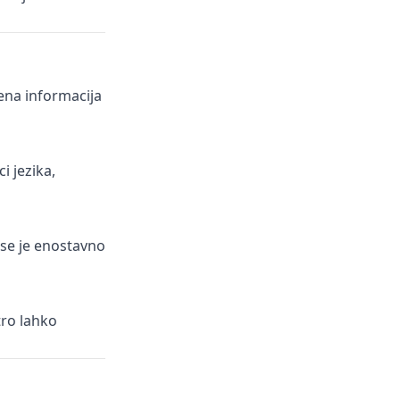
ena informacija
i jezika,
ise je enostavno
tro lahko