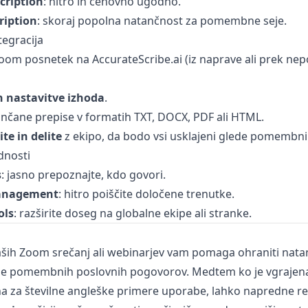
cription
: hitro in cenovno ugodno.
iption
: skoraj popolna natančnost za pomembne seje.
tegracija
Zoom posnetek na
AccurateScribe.ai
(iz naprave ali prek ne
in nastavitve izhoda
.
čane prepise v formatih TXT, DOCX, PDF ali HTML.
ite in delite
z ekipo, da bodo vsi usklajeni glede pomembni
dnosti
s
: jasno prepoznajte, kdo govori.
anagement
: hitro poiščite določene trenutke.
ols
: razširite doseg na globalne ekipe ali stranke.
aših Zoom srečanj ali webinarjev vam pomaga ohraniti nata
e pomembnih poslovnih pogovorov. Medtem ko je vgrajena
za številne angleške primere uporabe, lahko napredne reši