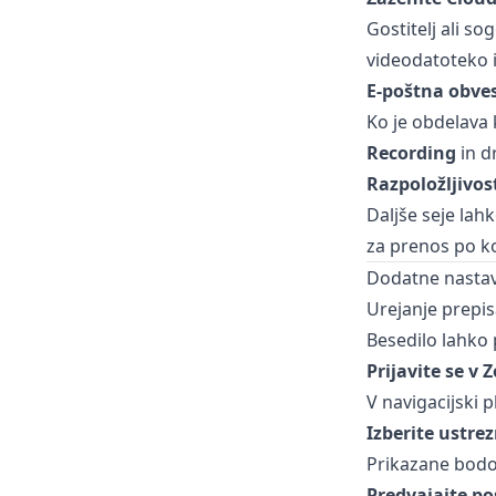
Gostitelj ali so
videodatoteko i
E-poštna obves
Ko je obdelava 
Recording
in d
Razpoložljivos
Daljše seje lah
za prenos po ko
Dodatne nastav
Urejanje prepis
Besedilo lahko 
Prijavite se v
V navigacijski 
Izberite ustre
Prikazane bodo
Predvajajte p