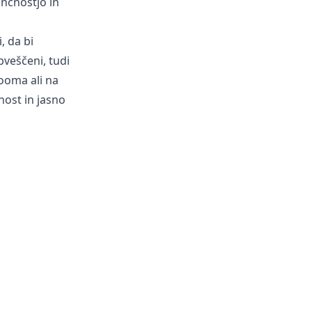
ančnostjo in
, da bi
veščeni, tudi
Zooma ali na
nost in jasno