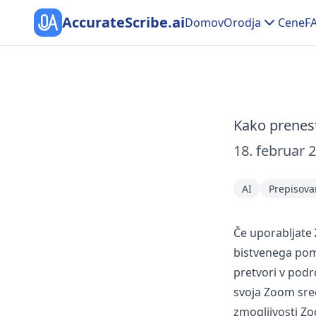
AccurateScribe.ai
Domov
Orodja
Cene
F
Kako prenes
18. februar 
AI
Prepisova
Če uporabljate
bistvenega pom
pretvori v podr
svoja Zoom sre
zmogljivosti Zo