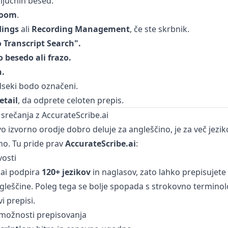
ključnih besed:
 Zoom
.
dings
ali
Recording Management
, če ste skrbnik.
o Transcript Search".
 besedo ali frazo.
h.
dseki bodo označeni.
etail
, da odprete celoten prepis.
srečanja z AccurateScribe.ai
izvorno orodje dobro deluje za angleščino, je za več jezik
no. Tu pride prav
AccurateScribe.ai
:
vosti
ai
podpira
120+ jezikov
in naglasov, zato lahko prepisujete 
gleščine. Poleg tega se bolje spopada s strokovno terminol
i prepisi.
e možnosti prepisovanja