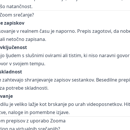
jšo natančnost.
 Zoom srečanje?
je zapiskov
ovanje v realnem času je naporno. Prepis zagotovi, da nob
ali netočno zapisana.
 vključenost
 ljudem s slušnimi ovirami ali tistim, ki niso naravni govorc
ovor v svojem tempu.
 skladnost
 zahtevajo shranjevanje zapisov sestankov. Besedilne prep
i za potrebe skladnosti.
evanje
dilu je veliko lažje kot brskanje po urah videoposnetkov. Hi
tve, naloge in pomembne izjave.
om prepisov z uporabo Zooma
tion na virtualnih srečanjih?