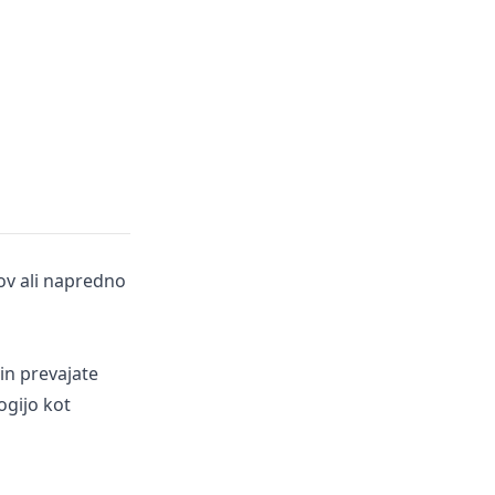
ov ali napredno
in prevajate
ogijo kot