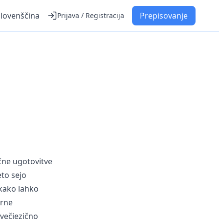
Slovenščina
Prepisovanje
Prijava / Registracija
čne ugotovitve
to sejo
 kako lahko
orne
 večjezično