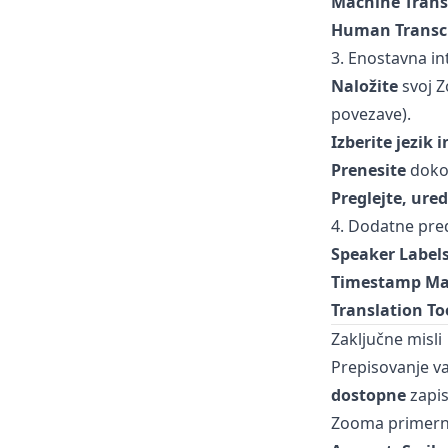
Machine Trans
Human Transcr
3. Enostavna in
Naložite
svoj 
povezave).
Izberite jezik 
Prenesite
dokon
Preglejte, ured
4. Dodatne pre
Speaker Label
Timestamp M
Translation To
Zaključne misli
Prepisovanje v
dostopne
zapis
Zooma primerna 