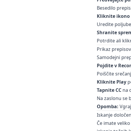
Besedilo prepis
Kliknite ikono
Uredite poljub
Shranite spr
Potrdite ali kli
Prikaz prepiso
Samodejni prepi
Pojdite v Rec
Poiščite srečanj
Kliknite Play
p
Tapnite CC
na 
Na zaslonu se b
Opomba:
Vgraj
Iskanje določen
Če imate veliko