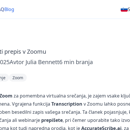
AQ
Blog
ti prepis v Zoomu
2025
Avtor
Julia Bennett
6
min branja
nje
Zoom
Zoom
za pomembna virtualna srečanja, je zajem vsake klju
ena. Vgrajena funkcija
Transcription
v Zoomu lahko posne
oben besedilni zapis vašega srečanja. Ta članek pojasnjuje,
čanja ali webinarje
prepišete
, pri čemer uporabite tako izv
oma kot tudi napredna orodja, kot je
AccurateScribe.ai
, za