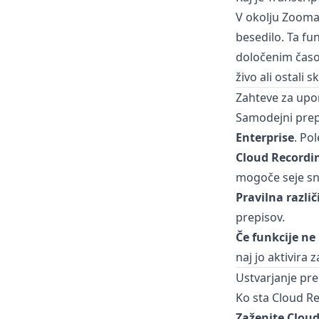
V okolju Zoom
besedilo. Ta fu
določenim časov
živo ali ostali 
Zahteve za upo
Samodejni prep
Enterprise
. Po
Cloud Recordi
mogoče seje sn
Pravilna razli
prepisov.
Če funkcije ne
naj jo aktivira 
Ustvarjanje pre
Ko sta Cloud Re
Zaženite Clou