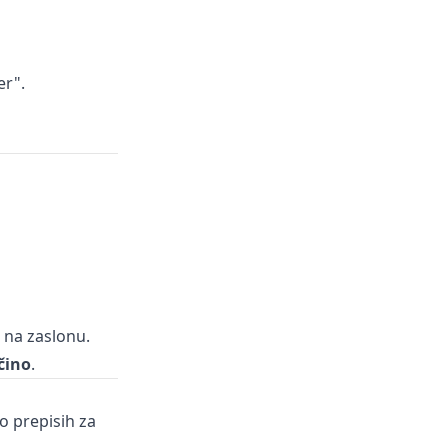
er".
 na zaslonu.
čino
.
o prepisih za