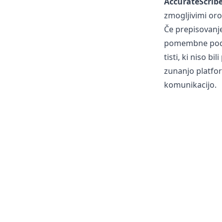
AccurateScribe
zmogljivimi orod
Če prepisovanje 
pomembne podrob
tisti, ki niso b
zunanjo platfor
komunikacijo.