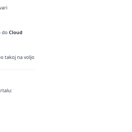
vari
o do
Cloud
o takoj na voljo
rtalu: