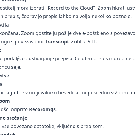
gostitelj mora izbrati "Record to the Cloud". Zoom hkrati ust
n prepis, čeprav je prepis lahko na voljo nekoliko pozneje.
tila
končana, Zoom gostitelju pošlje dve e-pošti: eno s povezav
rugo s povezavo do
Transcript
v obliki VTT.
t
ko podaljšajo ustvarjanje prepisa. Celoten prepis morda ne b
ncu seje.
itve
a
prilagodite v urejevalniku besedil ali neposredno v Zoom po
 Zoom
plošči odprite
Recordings
.
zno srečanje
 vse povezane datoteke, vključno s prepisom.
osnetek