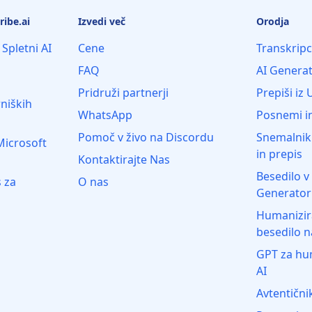
ribe.ai
Izvedi več
Orodja
 Spletni AI
Cene
Transkripc
FAQ
AI Genera
Pridruži partnerji
Prepiši iz 
niških
WhatsApp
Posnemi in
Pomoč v živo na Discordu
Snemalnik
Microsoft
in prepis
Kontaktirajte Nas
Besedilo v
s za
O nas
Generator
Humanizira
besedilo 
GPT za hum
AI
Avtentični