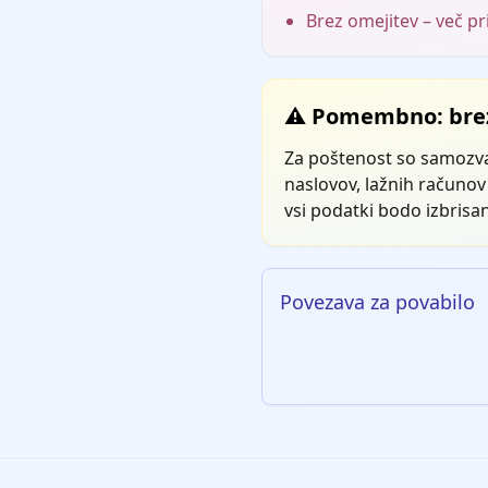
Brez omejitev – več pr
⚠️ Pomembno: brez
Za poštenost so samozva
naslovov, lažnih računov 
vsi podatki bodo izbrisan
Povezava za povabilo