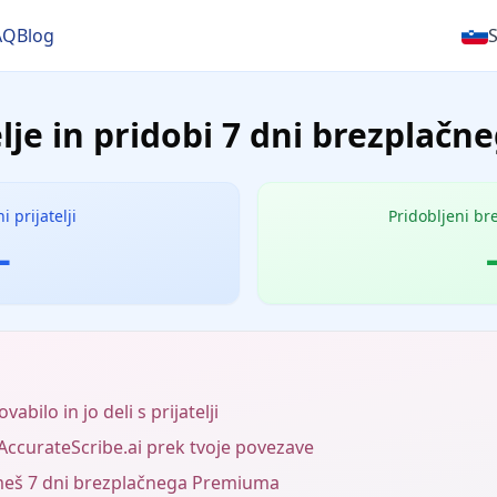
AQ
Blog
elje in pridobi 7 dni brezplač
i prijatelji
Pridobljeni br
-
abilo in jo deli s prijatelji
o AccurateScribe.ai prek tvoje povezave
jmeš 7 dni brezplačnega Premiuma