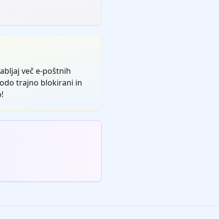
bljaj več e-poštnih
bodo trajno blokirani in
!