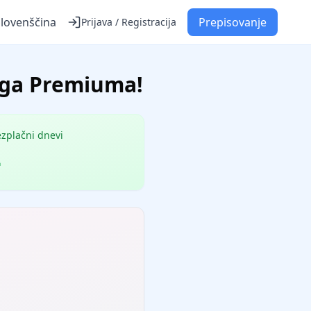
Slovenščina
Prepisovanje
Prijava / Registracija
nega Premiuma!
ezplačni dnevi
-