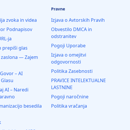
Pravne
ija zvoka in videa
Izjava o Avtorskih Pravih
tor Podnapisov
Obvestilo DMCA in
odstranitev
URL-ja
Pogoji Uporabe
 prepiši glas
Izjava o omejitvi
 zaslona — Zajem
odgovornosti
Politika Zasebnosti
 Govor – AI
 Glasu
PRAVICE INTELEKTUALNE
LASTNINE
j AI – Naredi
naravno
Pogoji naročnine
anizacijo besedila
Politika vračanja
k