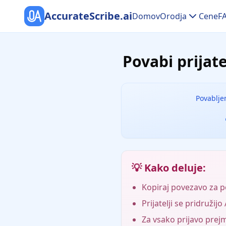
AccurateScribe.ai
Domov
Orodja
Cene
F
Povabi prijat
Povabljen
💡 Kako deluje:
Kopiraj povezavo za pov
Prijatelji se pridružij
Za vsako prijavo pre