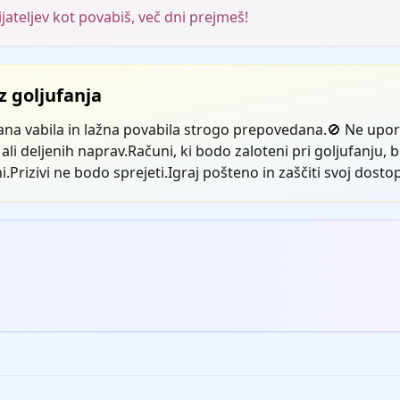
ijateljev kot povabiš, več dni prejmeš!
 goljufanja
na vabila in lažna povabila strogo prepovedana.🚫 Ne upora
ali deljenih naprav.Računi, ki bodo zaloteni pri goljufanju, 
i.Prizivi ne bodo sprejeti.Igraj pošteno in zaščiti svoj dostop