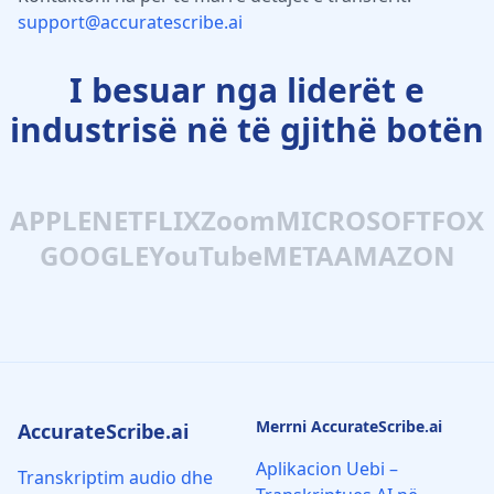
support@accuratescribe.ai
I besuar nga liderët e
industrisë në të gjithë botën
APPLE
NETFLIX
Zoom
MICROSOFT
FOX
GOOGLE
YouTube
META
AMAZON
Merrni AccurateScribe.ai
AccurateScribe.ai
Aplikacion Uebi –
Transkriptim audio dhe