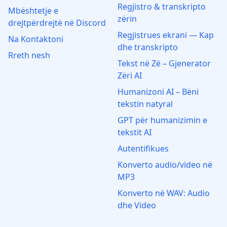
Regjistro & transkripto
Mbështetje e
zërin
drejtpërdrejtë në Discord
Regjistrues ekrani — Kap
Na Kontaktoni
dhe transkripto
Rreth nesh
Tekst në Zë – Gjenerator
Zëri AI
Humanizoni AI – Bëni
tekstin natyral
GPT për humanizimin e
tekstit AI
Autentifikues
Konverto audio/video në
MP3
Konverto në WAV: Audio
dhe Video