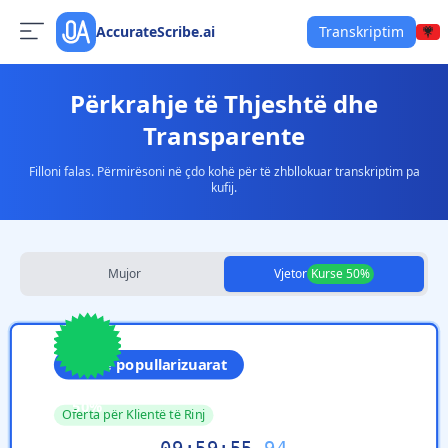
AccurateScribe.ai
Transkriptim
Përkrahje të Thjeshtë dhe
Transparente
Filloni falas. Përmirësoni në çdo kohë për të zhbllokuar transkriptim pa
kufij.
Mujor
Vjetor
Kurse 50%
Më të popullarizuarat
Save
50%
Oferta për Klientë të Rinj