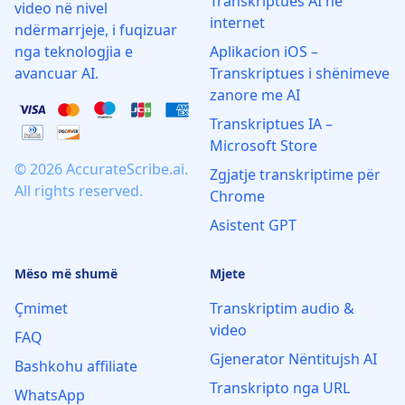
Transkriptues AI në
video në nivel
internet
ndërmarrjeje, i fuqizuar
nga teknologjia e
Aplikacion iOS –
avancuar AI.
Transkriptues i shënimeve
zanore me AI
Transkriptues IA –
Microsoft Store
© 2026 AccurateScribe.ai.
Zgjatje transkriptime për
All rights reserved.
Chrome
Asistent GPT
Mëso më shumë
Mjete
Çmimet
Transkriptim audio &
video
FAQ
Gjenerator Nëntitujsh AI
Bashkohu affiliate
Transkripto nga URL
WhatsApp