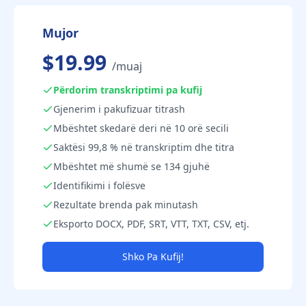
Mujor
$19.99
/muaj
Përdorim transkriptimi pa kufij
Gjenerim i pakufizuar titrash
Mbështet skedarë deri në 10 orë secili
Saktësi 99,8 % në transkriptim dhe titra
Mbështet më shumë se 134 gjuhë
Identifikimi i folësve
Rezultate brenda pak minutash
Eksporto DOCX, PDF, SRT, VTT, TXT, CSV, etj.
Shko Pa Kufij!