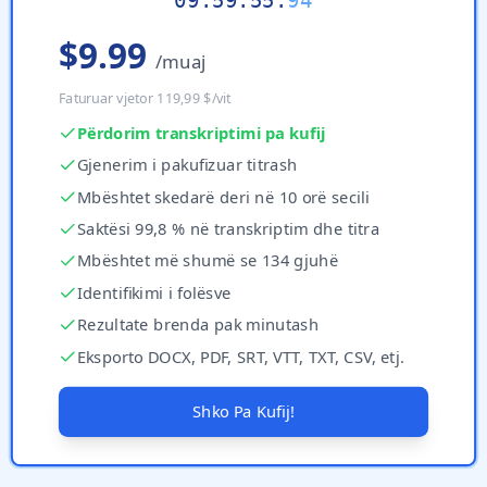
09
:
59
:
55
.
69
$9.99
/muaj
Faturuar vjetor 119,99 $/vit
Përdorim transkriptimi pa kufij
Gjenerim i pakufizuar titrash
Mbështet skedarë deri në 10 orë secili
Saktësi 99,8 % në transkriptim dhe titra
Mbështet më shumë se 134 gjuhë
Identifikimi i folësve
Rezultate brenda pak minutash
Eksporto DOCX, PDF, SRT, VTT, TXT, CSV, etj.
Shko Pa Kufij!