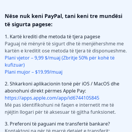
Nëse nuk keni PayPal, tani keni tre mundësi
të sigurta pagese:
1. Kartë krediti dhe metoda të tjera pagese
Paguaj në mënyrë të sigurt dhe të menjëhershme me
kartën e kreditit ose metoda të tjera të disponueshme.
Plani vjetor – 9,99 $/muaj (Zbritje 50% për kohë të
kufizuar)
Plani mujor – $19.99/muaj
2. Shkarkoni aplikacionin tonë për iOS / MacOS dhe
abonohuni direkt përmes Apple Pay:
https://apps.apple.com/app/id6744105845
Më pas identifikohuni në faqen e internetit me të
njëjtin llogari për të aksesuar të gjitha funksionet.
3. Preferoni të paguani me transfertë bankare?
Kontaktoni na për të marrë detajet e transferit: