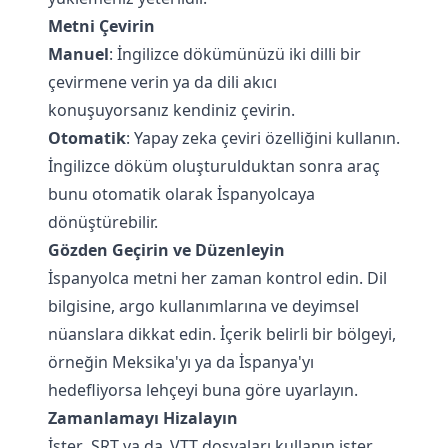
Metni Çevirin
Manuel
: İngilizce dökümünüzü iki dilli bir
çevirmene verin ya da dili akıcı
konuşuyorsanız kendiniz çevirin.
Otomatik
: Yapay zeka çeviri özelliğini kullanın.
İngilizce döküm oluşturulduktan sonra araç
bunu otomatik olarak İspanyolcaya
dönüştürebilir.
Gözden Geçirin ve Düzenleyin
İspanyolca metni her zaman kontrol edin. Dil
bilgisine, argo kullanımlarına ve deyimsel
nüanslara dikkat edin. İçerik belirli bir bölgeyi,
örneğin Meksika'yı ya da İspanya'yı
hedefliyorsa lehçeyi buna göre uyarlayın.
Zamanlamayı Hizalayın
İster .SRT ya da .VTT dosyaları kullanın ister