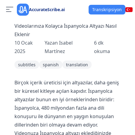
AccurateScribe.ai
Transkripsiyon
Videolarınıza Kolayca İspanyolca Altyazı Nasıl
Eklenir
10 Ocak
Yazan
Isabel
6
dk
2025
Martínez
okuma
subtitles
spanish
translation
Birçok içerik üreticisi için altyazılar, daha geniş
bir küresel kitleye açılan kapıdır. İspanyolca
altyazılar bunun en iyi örneklerinden biridir:
İspanyolca, 480 milyondan fazla ana dili
konuşuru ile dünyanın en yaygın konuşulan
dillerinden biri olmaya devam ediyor.
Videonuza İspanyolca altyazı eklediğinizde