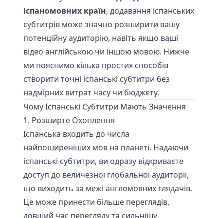
іспаномовних країн
, додавання іспанських
субтитрів може значно розширити вашу
потенційну аудиторію, навіть якщо ваші
відео англійською чи іншою мовою. Нижче
ми пояснимо кілька простих способів
створити точні іспанські субтитри без
надмірних витрат часу чи бюджету.
Чому Іспанські Субтитри Мають Значення
1. Розширте Охоплення
Іспанська входить до числа
найпоширеніших мов на планеті. Надаючи
іспанські субтитри, ви одразу відкриваєте
доступ до величезної глобальної аудиторії,
що виходить за межі англомовних глядачів.
Це може принести більше переглядів,
довший час перегляду та сильнішу