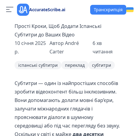
AccurateScribe.ai
Транскрипція
Прості Кроки, Щоб Додати Іспанські
Субтитри до Ваших Відео
10 січня 2025
Автор
André
6
хв
р.
Carter
читання
іспанські субтитри
переклад
субтитри
Субтитри — один із найпростіших способів
зробити відеоконтент більш інклюзивним.
Вони допомагають долати мовні бар’єри,
залучати міжнародних глядачів і
прояснювати діалоги в шумному
середовищі або під час перегляду без звуку.
Оскільки у світі є майже
два десятки