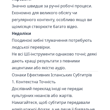
Значно швидше за ручні робочі процеси.
Економно для великого обсягу чи
регулярного контенту, особливо якщо ви
щомісяця створюєте багато відео.
Недоліки
Поодинокі хибні тлумачення потребують
людської перевірки.
Не всі ШІ-інструменти однаково точні; деякі
дають кращі результати з певними
акцентами або якістю аудіо.
Ознаки Ефективних Іспанських Субтитрів
1. Контекстна Точність
Дослівний переклад іноді не передає
культурних нюансів або жартів.
Намагайтеся, щоб субтитри передавали
намір
кожної фрази, а не лише її буквальне