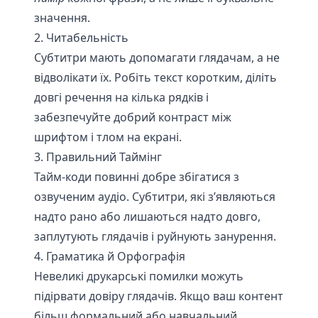
значення.
2. Читабельність
Субтитри мають допомагати глядачам, а не
відволікати їх. Робіть текст коротким, діліть
довгі речення на кілька рядків і
забезпечуйте добрий контраст між
шрифтом і тлом на екрані.
3. Правильний Таймінг
Тайм-коди повинні добре збігатися з
озвученим аудіо. Субтитри, які з’являються
надто рано або лишаються надто довго,
заплутують глядачів і руйнують занурення.
4. Граматика й Орфографія
Невеликі друкарські помилки можуть
підірвати довіру глядачів. Якщо ваш контент
більш формальний або навчальний,