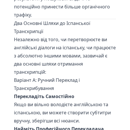
потенційно принести більше органічного
трафіку.
Два Основні Шляхи до Іспанської
Транскрипції
Незалежно від того, чи перетворюєте ви
англійські діалоги на іспанську, чи працюєте
з абсолютно іншими мовами, зазвичай є
два основні шляхи отримання
транскрипцій:
Варіант A: Ручний Переклад і
Транскрибування
Перекладіть Самостійно
Якщо ви вільно володієте англійською та
іспанською, ви можете створити субтитри
вручну, зберігши всі нюанси.
Найміть Професійного Перекладача