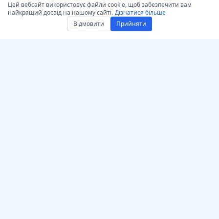
Цей вебсайт використовує файли cookie, щоб забезпечити вам
найкращий досвід на нашому сайті.
Дізнатися більше
Відмовити
Прийняти
Отримати AccurateScribe.ai
AccurateScribe.ai
Вебдодаток – Онлайн AI
Транскрипція аудіо та
транскриптор
відео корпоративного
рівня, забезпечена
iOS-додаток –
передовими
транскрипція голосових
технологіями ШІ.
нотаток з допомогою ШІ
ІІ‑транскриптор –
Microsoft Store
Розширення
© 2026 AccurateScribe.ai.
транскрипції для Chrome
All rights reserved.
Асистент GPT