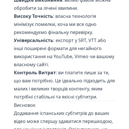
Швидке Виконання
: великі файли можна
обробити за лічені хвилини.
Високу Точність
: власна технологія
мінімізує помилки, хоча ми все одно
рекомендуємо фінальну перевірку.
Універсальність
: експорт у SRT, VTT або
інші поширені формати для негайного
використання на YouTube, Vimeo чи вашому
власному сайті.
Контроль Витрат
: ви платите лише за те,
що вам потрібно. Це ідеально підходить для
малих і великих творців контенту, яким
потрібні стабільні та якісні субтитри.
Висновок
Додавання іспанських субтитрів до ваших
відео може спершу здаватися перешкодою,