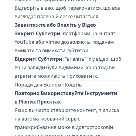
Відтворіть відео, щоб переконатися, що все
виглядає плавно й легко читається.
Завантажте або Впаліть у Відео
Закриті Субтитри
: платформи на кшталт
YouTube або Vimeo дозволяють глядачам
вмикати та вимикати субтитри.
Відкриті Субтитри
: “впаліть” їх у відео, щоб
вони завжди були видимими, хоча тоді ви
втратите можливість приховати їх.
Поради для Економії Коштів
Повторно Використовуйте Інструменти
в Різних Проєктах
Якщо ви часто створюєте контент, підписка
на автоматизований сервіс
транскрибування може в довгостроковій
перспективі коштувати дешевше, ніж