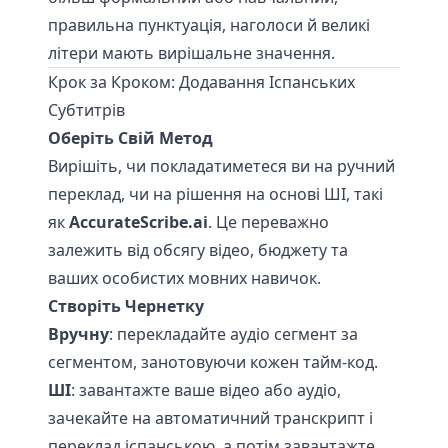
правильна пунктуація, наголоси й великі
літери мають вирішальне значення.
Крок за Кроком: Додавання Іспанських
Субтитрів
Оберіть Свій Метод
Вирішіть, чи покладатиметеся ви на ручний
переклад, чи на рішення на основі ШІ, такі
як
AccurateScribe.ai
. Це переважно
залежить від обсягу відео, бюджету та
ваших особистих мовних навичок.
Створіть Чернетку
Вручну
: перекладайте аудіо сегмент за
сегментом, занотовуючи кожен тайм-код.
ШІ
: завантажте ваше відео або аудіо,
зачекайте на автоматичний транскрипт і
переклад іспанською, а потім завантажте