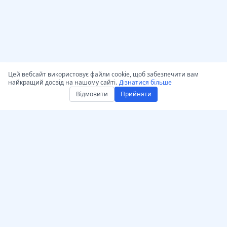
Цей вебсайт використовує файли cookie, щоб забезпечити вам
найкращий досвід на нашому сайті.
Дізнатися більше
Відмовити
Прийняти
Отримати AccurateScribe.ai
AccurateScribe.ai
Вебдодаток – Онлайн AI
Транскрипція аудіо та
транскриптор
відео корпоративного
рівня, забезпечена
iOS-додаток –
передовими
транскрипція голосових
технологіями ШІ.
нотаток з допомогою ШІ