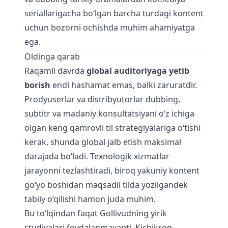
seriallarigacha bo‘lgan barcha turdagi kontent
uchun bozorni ochishda muhim ahamiyatga
ega.
Oldinga qarab
Raqamli davrda
global auditoriyaga yetib
borish
endi hashamat emas, balki zaruratdir.
Prodyuserlar va distribyutorlar dubbing,
subtitr va madaniy konsultatsiyani o‘z ichiga
olgan keng qamrovli til strategiyalariga o‘tishi
kerak, shunda global jalb etish maksimal
darajada bo‘ladi. Texnologik xizmatlar
jarayonni tezlashtiradi, biroq yakuniy kontent
go‘yo boshidan maqsadli tilda yozilgandek
tabiiy o‘qilishi hamon juda muhim.
Bu to‘lqindan faqat Gollivudning yirik
studiyalari foydalanmayapti. Kichikroq