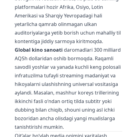
platformalari hozir Afrika, Osiyo, Lotin
Amerikasi va Sharqiy Yevropadagi hali
yetarlicha qamrab olinmagan ulkan
auditoriyalarga yetib borish uchun mahalliy til
kontentiga jiddiy sarmoya kiritmoqda.
Global kino sanoati
daromadlari 300 milliard
AQSh dollaridan oshib bormoqda. Raqamli
savodli yoshlar va yanada kuchli keng polosali
infratuzilma tufayli streaming madaniyat va
hikoyalarni ulashishning universal vositasiga
aylandi. Masalan, mashhur koreys trillerining
ikkinchi fasli o‘ndan ortiq tilda subtitr yoki
dubbing bilan chiqib, shouni uning asl ichki
bozoridan ancha olisdagi yangi muxlislarga
tanishtirishi mumkin.
Qit’alar bo‘ylab media oqimini xaritalash