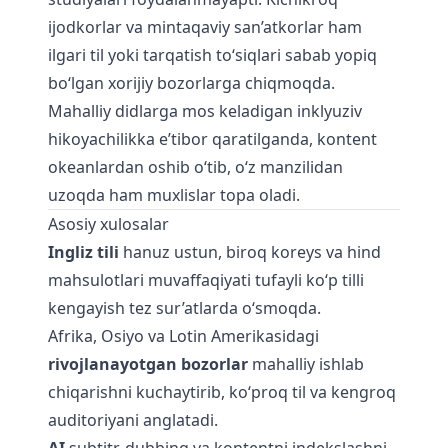
ijodkorlar va mintaqaviy san’atkorlar ham
ilgari til yoki tarqatish to‘siqlari sabab yopiq
bo‘lgan xorijiy bozorlarga chiqmoqda.
Mahalliy didlarga mos keladigan inklyuziv
hikoyachilikka e’tibor qaratilganda, kontent
okeanlardan oshib o‘tib, o‘z manzilidan
uzoqda ham muxlislar topa oladi.
Asosiy xulosalar
Ingliz tili
hanuz ustun, biroq koreys va hind
mahsulotlari muvaffaqiyati tufayli ko‘p tilli
kengayish tez sur’atlarda o‘smoqda.
Afrika, Osiyo va Lotin Amerikasidagi
rivojlanayotgan bozorlar
mahalliy ishlab
chiqarishni kuchaytirib, ko‘proq til va kengroq
auditoriyani anglatadi.