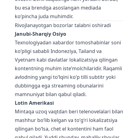
bu esa brendga asoslangan mediada
ko‘pincha juda muhimdir.
Rivojlanayotgan bozorlar talabni oshiradi
Janubi-Sharqiy Osiyo
Texnologiyadan xabardor tomoshabinlar soni
ko‘pligi sababli Indoneziya, Tailand va
Vyetnam kabi davlatlar lokalizatsiya qilingan
kontentning muhim iste’molchilaridir. Raqamli
avlodning yangi to‘lqini ko‘p tilli subtitr yoki
dubbingga ega streaming obunalarini
mamnuniyat bilan qabul qiladi.
Lotin Amerikasi
Mintaqa uzoq vaqtdan beri telenovelalari bilan
mashhur bo‘lib kelgan va to‘g‘ri lokalizatsiya
qilingan bo‘lsa, chet el kontentini ham faol
qabul qiladi. Xuddi shunday, mahalliy shoular