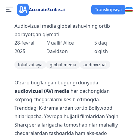
AccurateScribe.ai
Transkripsiya
Audiovizual media globallashuvining ortib
borayotgan qiymati
28-fevral,
Muallif
Alice
5
daq
2025
Davidson
o'qish
lokalizatsiya
global media
audiovizual
O‘zaro bog‘langan bugungi dunyoda
audiovizual (AV) media
har qachongidan
ko‘proq chegaralarni kesib o‘tmoqda.
Trenddagi K-dramalardan tortib Bollywood
hitlarigacha, Yevropa hujjatli filmlaridan Yaqin
Sharq seriallarigacha tomoshabinlar mahalliy
chegaralardan tashqarida ham aks-sado