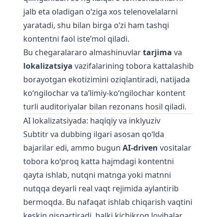
jalb eta oladigan o‘ziga xos telenovelalarni
yaratadi, shu bilan birga o‘zi ham tashqi
kontentni faol iste’mol qiladi.
Bu chegaralararo almashinuvlar
tarjima
va
lokalizatsiya
vazifalarining tobora kattalashib
borayotgan ekotizimini oziqlantiradi, natijada
ko‘ngilochar va ta’limiy-ko‘ngilochar kontent
turli auditoriyalar bilan rezonans hosil qiladi.
AI lokalizatsiyada: haqiqiy va inklyuziv
Subtitr va dubbing ilgari asosan qo‘lda
bajarilar edi, ammo bugun
AI-driven
vositalar
tobora ko‘proq katta hajmdagi kontentni
qayta ishlab, nutqni matnga yoki matnni
nutqqa deyarli real vaqt rejimida aylantirib
bermoqda. Bu nafaqat ishlab chiqarish vaqtini
keskin qisqartiradi, balki kichikroq loyihalar