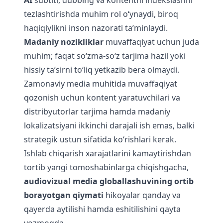
AI
subtitr, dubbing va kontentni indekslashni
tezlashtirishda muhim rol o‘ynaydi, biroq
haqiqiylikni inson nazorati ta’minlaydi.
Madaniy nozikliklar
muvaffaqiyat uchun juda
muhim; faqat so‘zma-so‘z tarjima hazil yoki
hissiy ta’sirni to‘liq yetkazib bera olmaydi.
Zamonaviy media muhitida muvaffaqiyat
qozonish uchun kontent yaratuvchilari va
distribyutorlar tarjima hamda madaniy
lokalizatsiyani ikkinchi darajali ish emas, balki
strategik ustun sifatida ko‘rishlari kerak.
Ishlab chiqarish xarajatlarini kamaytirishdan
tortib yangi tomoshabinlarga chiqishgacha,
audiovizual media globallashuvining ortib
borayotgan qiymati
hikoyalar qanday va
qayerda aytilishi hamda eshitilishini qayta