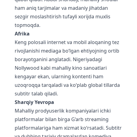
ham aniq tarjimalar va madaniy jihatdan
sezgir moslashtirish tufayli xorijda muxlis
topmoqda.
Afrika
Keng polosali internet va mobil aloqaning tez
rivojlanishi mediaga bo‘lgan ehtiyojning ortib
borayotganini anglatadi. Nigeriyadagi
Nollywood kabi mahalliy kino sanoatlari
kengayar ekan, ularning kontenti ham
uzoqroqqa tarqaladi va ko‘plab global tillarda
subtitr talab qiladi.
Sharqiy Yevropa
Mahalliy prodyuserlik kompaniyalari ichki
platformalar bilan birga G‘arb streaming
platformalariga ham xizmat ko‘rsatadi. Subtitr
va dubbing tarixiy dramalardan komediya