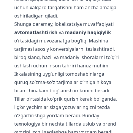
uchun xalqaro tarqatishni ham ancha amalga
oshiriladigan qiladi.
Shunga qaramay, lokalizatsiya muvaffaqiyati
avtomatlashtirish
va
madaniy haqiqiylik
o‘rtasidagi muvozanatga bog‘liq. Mashina
tarjimasi asosiy konversiyalarni tezlashtiradi,
biroq slang, hazil va madaniy ishoralarni to‘g‘ri
ushlash uchun inson tahriri hanuz muhim.
Ikkalasining uyg‘unligi tomoshabinlarga
quruq so‘zma-so‘z tarjimalar o‘rniga hikoya
bilan chinakam bog‘lanish imkonini beradi.
Tillar o‘rtasida ko‘prik qurish kerak bo‘lganda,
ilg‘or yechimlar sizga
yozuvlaringizni tezda
o‘zgartirish
ga yordam beradi. Bunday
texnologiya bir nechta tillarda uslub va brend
ovozini izchil saqlashga ham yordam beradi,