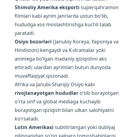
Shimoliy Amerika eksporti
superqahramon
filmlari kabi ayrim janrlarda ustun bo‘lib,
hududga xos moslashtirishga kuchli talab
yaratadi.
Osiyo bozorlari
(Janubiy Koreya, Yaponiya va
Hindiston) kengaydi va K-dramalar yoki
animega bo‘lgan madaniy qiziqishni aks
ettiradi; ulardan ayrimlari butun dunyoda
muvaffaqiyat qozonadi.
Afrika va Janubi-Sharqiy Osiyo kabi
rivojlanayotgan hududlar
o‘sib borayotgan
o‘rta sinf va global mediaga kuchayib
borayotgan qiziqish bilan ulkan salohiyatni
ko‘rsatadi.
Lotin Amerikasi
subtitrlangan yoki dublyaj
qilinganidan so‘ng xalqaro tomoshabinlarni