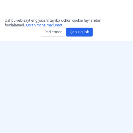
Ushbu veb-sayt eng yaxshi tajriba uchun cookie fayllaridan
foydalanadi.
Qo'shimcha ma'lumot
Rad etmoq
Qabul qilish
AccurateScribe.ai-ni oling
AccurateScribe.ai
Veb ilova – Onlayn AI
Yirik korxona darajasidagi
transkripsiya vositasi
audio va video
transkripsiya, ilg‘or DI
iOS ilovasi – AI yordamida
texnologiyasi bilan.
ovozli yozuvlarni
transkripsiya qilish
AI transkriptor –
Microsoft Store
© 2026 AccurateScribe.ai.
Chrome uchun