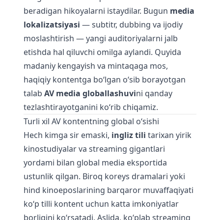
beradigan hikoyalarni istaydilar. Bugun
media
lokalizatsiyasi
— subtitr, dubbing va ijodiy
moslashtirish — yangi auditoriyalarni jalb
etishda hal qiluvchi omilga aylandi. Quyida
madaniy kengayish va mintaqaga mos,
haqiqiy kontentga bo‘lgan o‘sib borayotgan
talab
AV media globallashuvi
ni qanday
tezlashtirayotganini ko‘rib chiqamiz.
Turli xil AV kontentning global o‘sishi
Hech kimga sir emaski,
ingliz tili
tarixan yirik
kinostudiyalar va streaming gigantlari
yordami bilan global media eksportida
ustunlik qilgan. Biroq koreys dramalari yoki
hind kinoeposlarining barqaror muvaffaqiyati
ko‘p tilli kontent uchun katta imkoniyatlar
borligini ko‘rsatadi. Aslida, ko‘plab streaming