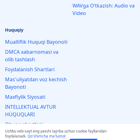
WAVga Oʻtkazish: Audio va
Video
Huquqiy
Mualliflik Huquqi Bayonoti
DMCA xabarnomasi va
olib tashlash
Foydalanish Shartlari
Mas'uliyatdan voz kechish
Bayonoti
Maxfiylik Siyosati
INTELLEKTUAL AVTUR
HÜQUQLARI
Obuna shartlari
Ushbu veb-sayt eng yaxshi tajriba uchun cookie fayllaridan
Qaytish siyosati
foydalanadi.
Qo'shimcha ma'lumot