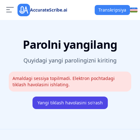
AccurateScribe.ai
Transkripsiya
Parolni yangilang
Quyidagi yangi parolingizni kiriting
Amaldagi sessiya topilmadi. Elektron pochtadagi
tiklash havolasini ishlating.
Yangi tiklash havolasini so'rash