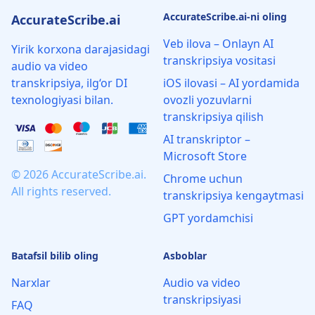
AccurateScribe.ai-ni oling
AccurateScribe.ai
Veb ilova – Onlayn AI
Yirik korxona darajasidagi
transkripsiya vositasi
audio va video
transkripsiya, ilg‘or DI
iOS ilovasi – AI yordamida
texnologiyasi bilan.
ovozli yozuvlarni
transkripsiya qilish
AI transkriptor –
Microsoft Store
© 2026 AccurateScribe.ai.
Chrome uchun
All rights reserved.
transkripsiya kengaytmasi
GPT yordamchisi
Batafsil bilib oling
Asboblar
Narxlar
Audio va video
transkripsiyasi
FAQ