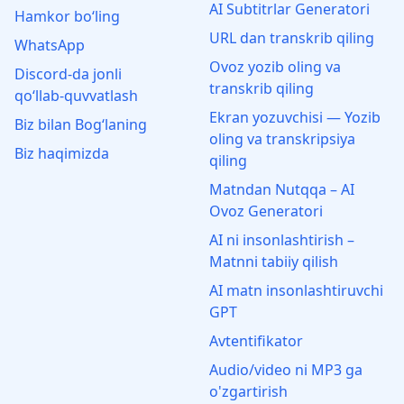
AI Subtitrlar Generatori
Hamkor bo‘ling
URL dan transkrib qiling
WhatsApp
Ovoz yozib oling va
Discord‑da jonli
transkrib qiling
qo‘llab‑quvvatlash
Ekran yozuvchisi — Yozib
Biz bilan Bog‘laning
oling va transkripsiya
Biz haqimizda
qiling
Matndan Nutqqa – AI
Ovoz Generatori
AI ni insonlashtirish –
Matnni tabiiy qilish
AI matn insonlashtiruvchi
GPT
Avtentifikator
Audio/video ni MP3 ga
o'zgartirish