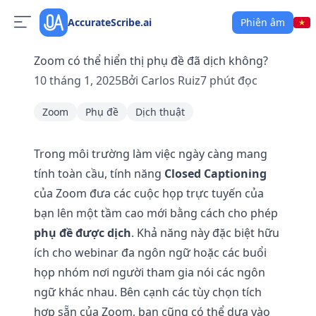
AccurateScribe.ai
Phiên âm
Zoom có thể hiển thị phụ đề đã dịch không?
10 tháng 1, 2025
Bởi
Carlos Ruiz
7
phút đọc
Zoom
Phụ đề
Dịch thuật
Trong môi trường làm việc ngày càng mang
tính toàn cầu, tính năng
Closed Captioning
của Zoom đưa các cuộc họp trực tuyến của
bạn lên một tầm cao mới bằng cách cho phép
phụ đề được dịch
. Khả năng này đặc biệt hữu
ích cho webinar đa ngôn ngữ hoặc các buổi
họp nhóm nơi người tham gia nói các ngôn
ngữ khác nhau. Bên cạnh các tùy chọn tích
hợp sẵn của Zoom, bạn cũng có thể dựa vào