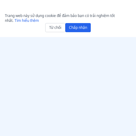
Trang web này sử dụng cookie để đảm bảo bạn có trải nghiệm tốt
nhất.
Tìm hiểu thêm
Từ chối
Chấp nhận
Nhận AccurateScribe.ai
AccurateScribe.ai
Ứng dụng web – Trình
Dịch vụ phiên âm audio và
chuyển giọng nói AI trực
video cấp doanh nghiệp,
tuyến
dựa trên công nghệ AI
tiên tiến.
Ứng dụng iOS – Chuyển
lời nhắc giọng nói thành
văn bản bằng AI
Trình chép AI – Microsoft
Store
© 2026 AccurateScribe.ai.
All rights reserved.