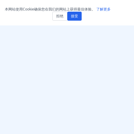
本网站使用Cookie确保您在我们的网站上获得最佳体验。
了解更多
拒绝
接受
获取 AccurateScribe.ai
AccurateScribe.ai
网页应用 – 在线 AI 转录器
由先进的AI技术驱动的企业
级音频和视频转录。
iOS 应用 – AI 语音笔记转写
器
AI 转录器 – Microsoft
Store
© 2026 AccurateScribe.ai.
Chrome 转录扩展
All rights reserved.
GPT助手
了解更多
工具