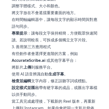
調整字體樣式、大小和顏色。
將文字放在不會遮擋重要畫面的地方。
在時間軸編輯器中，讓每段文字的顯示時間與對應
語句同步。
專業提示
：讓每段文字保持精簡，方便觀眾快速閱
讀。若說明較長，可拆成多個獨立文字片段。
3. 善用第三方應用程式
有些創作者會選擇更進階的方案，例如
AccurateScribe.ai
或其他字幕平台：
將影片
上傳
到服務平台。
使用 AI 語音辨識自動
生成字幕
。
檢查並編輯
文字內容，修正誤聽字詞或標點。
設定樣式並匯出
帶有硬字幕的成品，或匯出字幕檔
以供手動同步。
當工具完成處理後，下載新的 Reel 版本，再重新
上傳到 Instagram。如果你會把同一支影片發佈