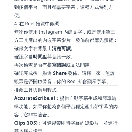
到多個平台，而且都需要字幕，這種方式特別方
便。
4. 在 Reel 預覽中微調
無論你使用 Instagram 內建文字，或是使用第三
方工具產出的內嵌字幕影片，發佈前都應先預覽：
確保文字在背景上
清楚可讀
。
確認字幕
時間點
與音訊一致。
再次檢查是否有
拼寫錯誤
或文法問題。
確認完成後，點選
Share
發佈。這樣一來，無論
觀眾是否開啟聲音，你的 Reel 都會顯示字幕。
推薦工具與應用程式
AccurateScribe.ai
：提供自動字幕生成和簡單編
輯功能。如果你想為多個平台穩定產出帶字幕的內
容，它非常適合。
Clips (iOS)
：可錄製帶即時字幕的短影片，並進行
基本樣式設定。