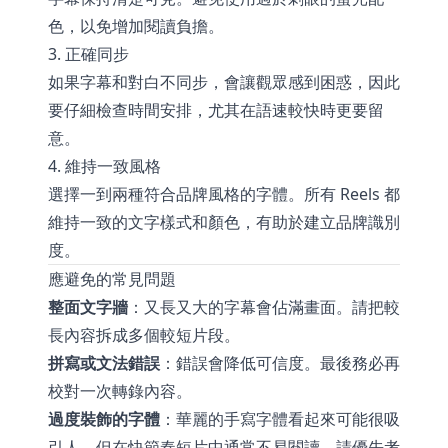
色，以免增加閱讀負擔。
3. 正確同步
如果字幕和對白不同步，會讓觀眾感到困惑，因此
要仔細檢查時間安排，尤其在語速較快時更要留
意。
4. 維持一致風格
選擇一到兩種符合品牌風格的字體。所有 Reels 都
維持一致的文字樣式和顏色，有助於建立品牌識別
度。
應避免的常見問題
整面文字牆
：又長又大的字幕會佔滿畫面。請把較
長內容拆成多個較短片段。
拼寫或文法錯誤
：錯誤會降低可信度。最後務必再
校對一次轉錄內容。
過度裝飾的字體
：華麗的手寫字體看起來可能很吸
引人，但在快節奏短片中通常不易閱讀。請優先考