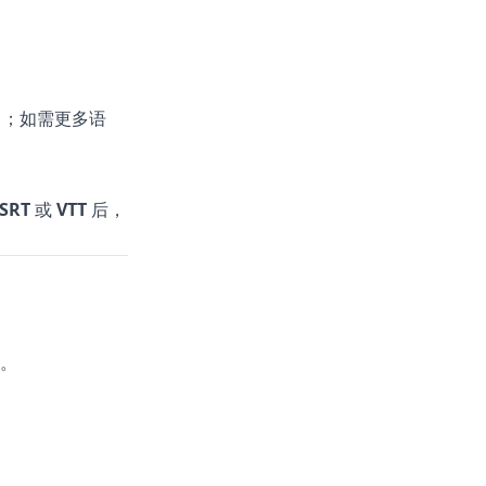
名；如需更多语
SRT
或
VTT
后，
。