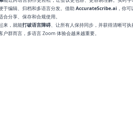
幕
能让跨语言协作更轻松，让会议更包容、更容易理解。实时字
便于编辑、归档和多语言分发。借助
AccurateScribe.ai
，你可
适合分享、保存和合规使用。
起来，就能
打破语言障碍
、让所有人保持同步，并获得清晰可执
户群而言，多语言 Zoom 体验会越来越重要。