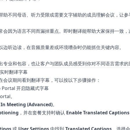
帮助不同母语、听力受限或需要文字辅助的成员理解会议，让参
常会因为语言不同而漏掉重点。即时翻译能帮助大家保持一致，
以边听边读，在音频质量差或环境嘈杂时仍能抓住关键内容。
出专业和包容，也让客户与团队成员感受到你对不同语言需求的
启用实时翻译字幕
在会议期间看到翻译字幕，可以按以下步骤操作：
eb Portal 开启隐藏式字幕
ortal
。
> In Meeting (Advanced)
。
ptioning
，并在套餐支持时确认
Enable Translated Captions
tings
或
User Settings
中找到
Translated Captions
。选择