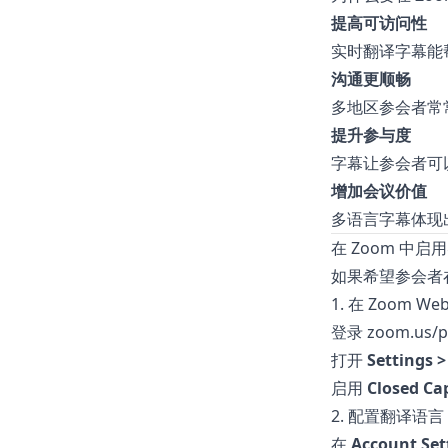
提高可访问性
实时翻译字幕能
沟通更顺畅
多地区参会者常
提升参与度
字幕让参会者可
增加会议价值
多语言字幕体现
在 Zoom 中
如果希望参会者
1. 在 Zoom W
登录
zoom.us/p
打开
Settings 
启用
Closed Ca
2. 配置翻译语言
在
Account Set