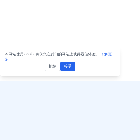
本网站使用Cookie确保您在我们的网站上获得最佳体验。
了解更
多
拒绝
接受
获取 AccurateScribe.a
AccurateScribe.ai
网页应用 – 在线 AI
由先进的AI技术驱动的企业级音