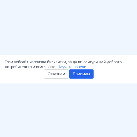
Този уебсайт използва бисквитки, за да ви осигури най-доброто
потребителско изживяване.
Научете повече
Отказвам
Приемам
Вземете AccurateScribe.ai –
AccurateScribe.ai
Мощен AI транскриптор
Корпоративна аудио и
Уеб приложение –
видео транскрипция с
Онлайн AI транскриптор
напреднала AI
iOS приложение – AI