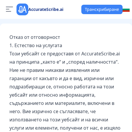
AccurateScribe.ai
Транскрибиране
Отказ от отговорност
1. Естество на услугата
Този уебсайт се предоставя от AccurateScribe.ai
на принципа „както е“ и „според наличността“.
Ние не правим никакви изявления или
гаранции от какъвто и да е вид, изрични или
подразбиращи се, относно работата на този
уебсайт или относно информацията,
съдържанието или материалите, включени в
него. Вие изрично се съгласявате, че
използването на този уебсайт и на всички
услуги или елементи, получени от нас, е изцяло