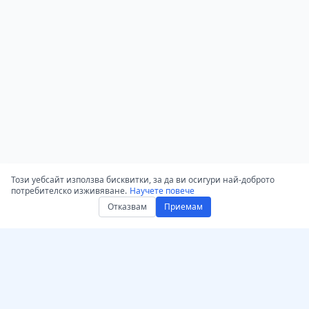
Този уебсайт използва бисквитки, за да ви осигури най-доброто
потребителско изживяване.
Научете повече
Отказвам
Приемам
Вземете AccurateScribe.ai –
AccurateScribe.ai
Мощен AI транскриптор
Корпоративна аудио и