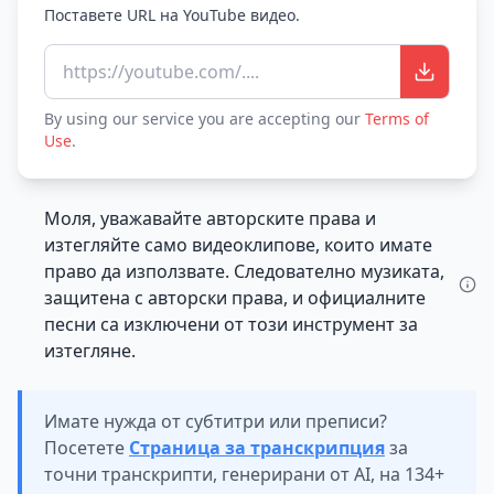
Поставете URL на YouTube видео.
https://youtube.com/....
By using our service you are accepting our
Terms of
Use
.
Моля, уважавайте авторските права и
изтегляйте само видеоклипове, които имате
право да използвате. Следователно музиката,
защитена с авторски права, и официалните
песни са изключени от този инструмент за
изтегляне.
Имате нужда от субтитри или преписи?
Посетете
Страница за транскрипция
за
точни транскрипти, генерирани от AI, на 134+