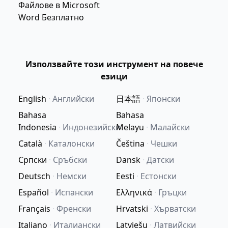
Файлове в Microsoft
Word Безплатно
Използвайте този инструмент на повече
езици
English
·
Английски
日本語
·
Японски
Bahasa
Bahasa
Indonesia
·
Индонезийски
Melayu
·
Малайски
Català
·
Каталонски
Čeština
·
Чешки
Српски
·
Сръбски
Dansk
·
Датски
Deutsch
·
Немски
Eesti
·
Естонски
Español
·
Испански
Ελληνικά
·
Гръцки
Français
·
Френски
Hrvatski
·
Хърватски
Italiano
·
Италиански
Latviešu
·
Латвийски