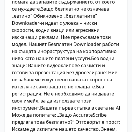
помага да запазите съдържанието, от което
се нуждаете.Защо безплатно не означава
„евтино“ Обикновено „безплатните“
Downloader-и идват с уловка – ниски
скорости, водни знаци или агресивни
изскачащи реклами. Ние прекъсваме този
модел. Нашият Безплатен Downloader работи
на същата инфраструктура на корпоративно
ниво като нашите платени услуги.Без водни
знаци: Вашите видеоклипове са чисти и
готови за презентация.Без дроселиране: Ние
не забавяме изкуствено вашата скорост на
изтегляне само защото не плащате.Без
регистрация: Не е необходимо да ни давате
своя имейл, за да използвате този
инструмент.Вашата първа стъпка в света на AI
Може да попитате: „Защо AccurateScribe
предлага това безплатно?“ Отговорът е прост:
Искаме да изпитате нашето качество. Знаем,