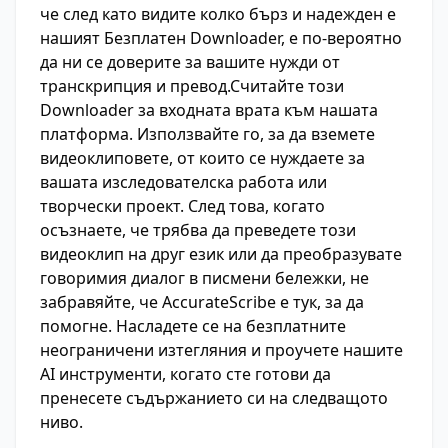
че след като видите колко бърз и надежден е
нашият Безплатен Downloader, е по-вероятно
да ни се доверите за вашите нужди от
транскрипция и превод.Считайте този
Downloader за входната врата към нашата
платформа. Използвайте го, за да вземете
видеоклиповете, от които се нуждаете за
вашата изследователска работа или
творчески проект. След това, когато
осъзнаете, че трябва да преведете този
видеоклип на друг език или да преобразувате
говоримия диалог в писмени бележки, не
забравяйте, че AccurateScribe е тук, за да
помогне. Насладете се на безплатните
неограничени изтегляния и проучете нашите
AI инструменти, когато сте готови да
пренесете съдържанието си на следващото
ниво.