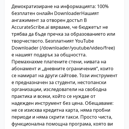
Демократизиране на информацията: 100%
безплатен онлайн DownloaderНашият
ангажимент за отворен достъп В
AccurateScribe.ai вярваме, че бюджетът не
трябва да бъде пречка за образованието или
творчеството. Безплатният YouTube
Downloader (/downloader/youtube/video/free)
е нашият подарък за общността.
Премахнахме платените стени, нивата на
абонамент и „дневните ограничения“, които
се намират на други сайтове. Този инструмент
е предназначен за студенти, нестопански
организации, изследователи на свободна
практика и всеки, който се нуждае от
надежден инструмент без цена. Обещаваме:
не се изисква кредитна карта, няма пробни
периоди и няма скрити такси. Просто чиста,
функционална помощна програма, която ви