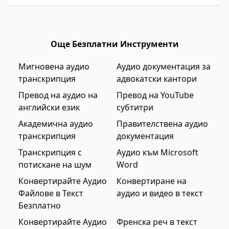
Още Безплатни Инструменти
Мигновена аудио
Аудио документация за
транскрипция
адвокатски кантори
Превод на аудио на
Превод на YouTube
английски език
субтитри
Академична аудио
Правителствена аудио
транскрипция
документация
Транскрипция с
Аудио към Microsoft
потискане на шум
Word
Конвертирайте Аудио
Конвертиране на
Файлове в Текст
аудио и видео в текст
Безплатно
Конвертирайте Аудио
Френска реч в текст