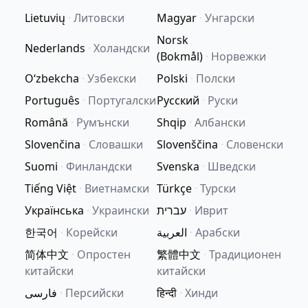
Lietuvių
·
Литовски
Magyar
·
Унгарски
Norsk
Nederlands
·
Холандски
(Bokmål)
·
Норвежки
Oʻzbekcha
·
Узбекски
Polski
·
Полски
Português
·
Португалски
Русский
·
Руски
Română
·
Румънски
Shqip
·
Албански
Slovenčina
·
Словашки
Slovenščina
·
Словенски
Suomi
·
Финландски
Svenska
·
Шведски
Tiếng Việt
·
Виетнамски
Türkçe
·
Турски
Українська
·
Украински
עברית
·
Иврит
한국어
·
Корейски
العربية
·
Арабски
简体中文
·
Опростен
繁體中文
·
Традиционен
китайски
китайски
فارسی
·
Персийски
हिन्दी
·
Хинди