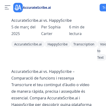
AccurateScribe.ai
Tr
AccurateScribe.ai vs. HappyScribe
5 de març del
Per
Sophia
6
min de
2025
Carter
lectura
AccurateScribe.ai
HappyScribe
Transcription
Voi
to
Text
AccurateScribe.ai vs. HappyScribe –
Comparació de funcions i ressenya
Transcriure el teu contingut d'àudio o vídeo
de manera ràpida, precisa i assequible és
essencial. Compara AccurateScribe.ai i
HappyScribe per descobrir quina plataforma