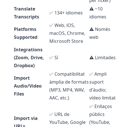
per fitxer)
Translate
⚠️ ~10
✅ 134+ idiomes
Transcripts
idiomes
✅ Web, iOS,
Platforms
⚠️ Només
macOS, Chrome,
Supported
web
Microsoft Store
Integrations
(Zoom, Drive,
✅ Sí
⚠️ Limitades
Dropbox)
✅ Compatibilitat
✅ Ampli
Import
àmplia de formats
suport
Audio/Video
(MP3, MP4, WAV,
d'àudio;
Files
AAC, etc.)
vídeo limitat
✅ Enllaços
✅ URL de
públics
Import via
YouTube, Google
(YouTube,
URLs