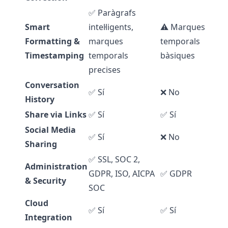
✅ Paràgrafs
Smart
intel·ligents,
⚠️ Marques
Formatting &
marques
temporals
Timestamping
temporals
bàsiques
precises
Conversation
✅ Sí
❌ No
History
Share via Links
✅ Sí
✅ Sí
Social Media
✅ Sí
❌ No
Sharing
✅ SSL, SOC 2,
Administration
GDPR, ISO, AICPA
✅ GDPR
& Security
SOC
Cloud
✅ Sí
✅ Sí
Integration