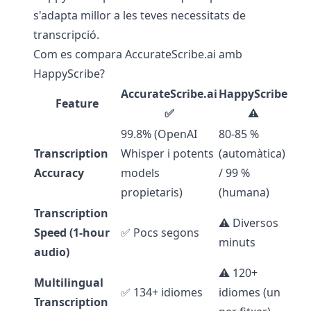
s'adapta millor a les teves necessitats de
transcripció.
Com es compara AccurateScribe.ai amb
HappyScribe?
AccurateScribe.ai
HappyScribe
Feature
✅
⚠️
99.8% (OpenAI
80-85 %
Transcription
Whisper i potents
(automàtica)
Accuracy
models
/ 99 %
propietaris)
(humana)
Transcription
⚠️ Diversos
Speed (1-hour
✅ Pocs segons
minuts
audio)
⚠️ 120+
Multilingual
✅ 134+ idiomes
idiomes (un
Transcription