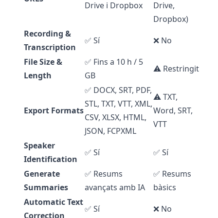
Drive i Dropbox
Drive,
Dropbox)
Recording &
✅ Sí
❌ No
Transcription
File Size &
✅ Fins a 10 h / 5
⚠️ Restringit
Length
GB
✅ DOCX, SRT, PDF,
⚠️ TXT,
STL, TXT, VTT, XML,
Export Formats
Word, SRT,
CSV, XLSX, HTML,
VTT
JSON, FCPXML
Speaker
✅ Sí
✅ Sí
Identification
Generate
✅ Resums
✅ Resums
Summaries
avançats amb IA
bàsics
Automatic Text
✅ Sí
❌ No
Correction