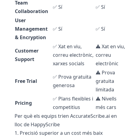
Team
✅ Sí
✅ Sí
Collaboration
User
Management
✅ Sí
✅ Sí
& Encryption
✅ Xat en viu,
⚠️ Xat en viu,
Customer
correu electrònic,
correu
Support
xarxes socials
electrònic
⚠️ Prova
✅ Prova gratuïta
Free Trial
gratuïta
generosa
limitada
✅ Plans flexibles i
⚠️ Nivells
Pricing
competitius
més cars
Per què els equips trien AccurateScribe.ai en
lloc de HappyScribe
1. Precisió superior a un cost més baix