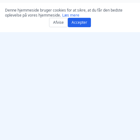
Denne hjemmeside bruger cookies for at sikre, at du får den bedste
oplevelse på vores hjemmeside.
Læs mere
Afvise
Accepter
Få AccurateScribe.ai
AccurateScribe.ai
Webapp – Online AI-
Enterprise-grade audio-
transskription
og video-transkription
drevet af avanceret AI-
iOS-app – AI-
teknologi.
transskription af
stemmebeskeder
AI‑transkribent –
Microsoft Store
© 2026 AccurateScribe.ai.
Chrome‑transskriptionsu
All rights reserved.
dvidelse