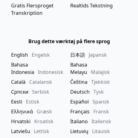
Gratis Flersproget
Realtids Tekstning
Transkription
Brug dette værktøj på flere sprog
English
·
Engelsk
日本語
·
Japansk
Bahasa
Bahasa
Indonesia
·
Indonesisk
Melayu
·
Malajisk
Català
·
Catalansk
Čeština
·
Tjekkisk
Српски
·
Serbisk
Deutsch
·
Tysk
Eesti
·
Estisk
Español
·
Spansk
Ελληνικά
·
Græsk
Français
·
Fransk
Hrvatski
·
Kroatisk
Italiano
·
Italiensk
Latviešu
·
Lettisk
Lietuvių
·
Litauisk