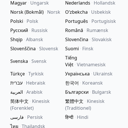
Magyar
·
Ungarsk
Nederlands
·
Hollandsk
Norsk (Bokmål)
·
Norsk
Oʻzbekcha
·
Usbekisk
Polski
·
Polsk
Português
·
Portugisisk
Русский
·
Russisk
Română
·
Rumænsk
Shqip
·
Albansk
Slovenčina
·
Slovakisk
Slovenščina
·
Slovensk
Suomi
·
Finsk
Tiếng
Svenska
·
Svensk
Việt
·
Vietnamesisk
Türkçe
·
Tyrkisk
Українська
·
Ukrainsk
עברית
·
Hebraisk
한국어
·
Koreansk
العربية
·
Arabisk
Български
·
Bulgarsk
简体中文
·
Kinesisk
繁體中文
·
Kinesisk
(Forenklet)
(Traditionel)
فارسی
·
Persisk
हिन्दी
·
Hindi
ไทย
·
Thailandsk