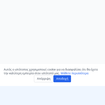
Αυτός ο ιστότοπος χρησιμοποιεί cookie για να διασφαλίσει ότι θα έχετε
την καλύτερη εμπειρία στον ιστότοπό μας.
Μάθετε περισσότερα
Απόρριψη
Αποδοχή
Αποκτήστε το
AccurateScribe.ai
AccurateScribe.ai