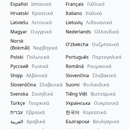
Español
·
Ισπανικά
Français
·
Γαλλικά
Hrvatski
·
Κροατικά
Italiano
·
Ιταλικά
Latviešu
·
Λετονικά
Lietuvių
·
Λιθουανικά
Magyar
·
Ουγγρικά
Nederlands
·
Ολλανδικά
Norsk
Oʻzbekcha
·
Ουζμπεκικά
(Bokmål)
·
Νορβηγικά
Polski
·
Πολωνικά
Português
·
Πορτογαλικά
Русский
·
Ρωσικά
Română
·
Ρουμανικά
Shqip
·
Αλβανικά
Slovenčina
·
Σλοβακικά
Slovenščina
·
Σλοβενικά
Suomi
·
Φινλανδικά
Svenska
·
Σουηδικά
Tiếng Việt
·
Βιετναμικά
Türkçe
·
Τουρκικά
Українська
·
Ουκρανικά
עברית
·
Εβραϊκά
한국어
·
Κορεατικά
العربية
·
Αραβικά
Български
·
Βουλγαρικά