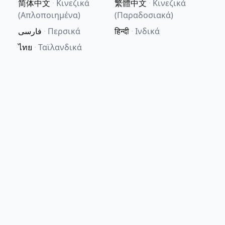
简体中文
·
Κινεζικά
繁體中文
·
Κινεζικά
(Απλοποιημένα)
(Παραδοσιακά)
فارسی
·
Περσικά
हिन्दी
·
Ινδικά
ไทย
·
Ταϊλανδικά