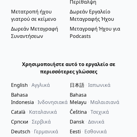
Περίθαλψη
Μετατροπή ήχου
Δωρεάν Εργαλείο
γιατρού σε κείμενο
Μεταγραφής Ήχου
Δωρεάν Μεταγραφή
Μεταγραφή Ήχου για
Συναντήσεων
Podcasts
Χρησιμοποιήστε αυτό το εργαλείο σε
περισσότερες γλώσσες
English
·
Αγγλικά
日本語
·
Ιαπωνικά
Bahasa
Bahasa
Indonesia
·
Ινδονησιακά
Melayu
·
Μαλαισιανά
Català
·
Καταλανικά
Čeština
·
Τσεχικά
Српски
·
Σερβικά
Dansk
·
Δανικά
Deutsch
·
Γερμανικά
Eesti
·
Εσθονικά