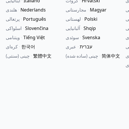
ی
Hrvatski
·
کروات
Italiano
·
ایتالیایی
یی
Magyar
·
مجارستانی
Nederlands
·
هلندی
ی
Polski
·
لهستانی
Português
·
پرتغالی
ی
Shqip
·
آلبانیایی
Slovenčina
·
اسلواکی
ی
Svenska
·
سوئدی
Tiếng Việt
·
ویتنامی
ی
עברית
·
عبری
한국어
·
کره‌ای
ی
简体中文
·
چینی (ساده شده)
繁體中文
·
چینی (سنتی)
ی