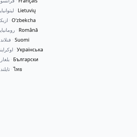
Français
·
فرانسو
Lietuvių
·
لیتوانیا
Oʻzbekcha
·
ازبک
Română
·
رومانیای
Suomi
·
فنلاند
Українська
·
اوکراین
Български
·
بلغار
ไทย
·
تایلند