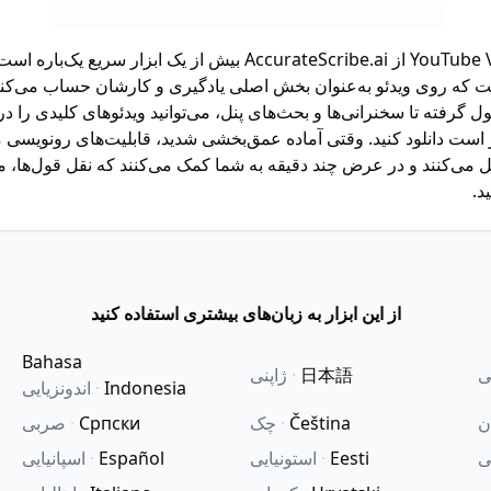
YouTube Video Downloader از AccurateScribe.ai بیش از یک ابزار 
 که روی ویدئو به‌عنوان بخش اصلی یادگیری و کارشان حساب می‌کنند
فته تا سخنرانی‌ها و بحث‌های پنل، می‌توانید ویدئوهای کلیدی را در
ست دانلود کنید. وقتی آماده عمق‌بخشی شدید، قابلیت‌های رونویسی ما ا
ل می‌کنند و در عرض چند دقیقه به شما کمک می‌کنند که نقل قول‌ها، 
د.
از این ابزار به زبان‌های بیشتری استفاده کنید
Bahasa
ی
日本語
·
ژاپنی
Indonesia
·
اندونزیایی
ن
Čeština
·
چک
Српски
·
صربی
ی
Eesti
·
استونیایی
Español
·
اسپانیایی