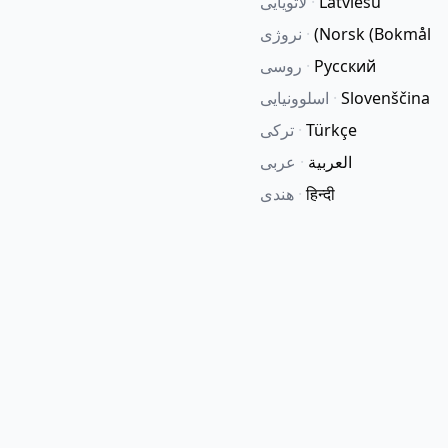
Latviešu
·
لاتویایی
Norsk (Bokmål)
·
نروژی
Русский
·
روسی
Slovenščina
·
اسلوونیایی
Türkçe
·
ترکی
العربية
·
عربی
हिन्दी
·
هندی