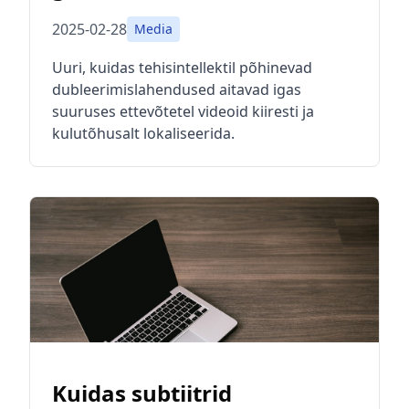
2025-02-28
Media
Uuri, kuidas tehisintellektil põhinevad
dubleerimislahendused aitavad igas
suuruses ettevõtetel videoid kiiresti ja
kulutõhusalt lokaliseerida.
Kuidas subtiitrid