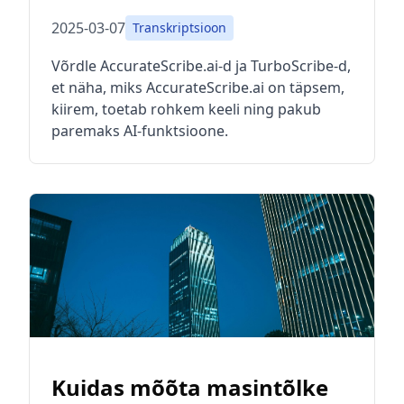
2025-03-07
Transkriptsioon
Võrdle AccurateScribe.ai-d ja TurboScribe-d,
et näha, miks AccurateScribe.ai on täpsem,
kiirem, toetab rohkem keeli ning pakub
paremaks AI-funktsioone.
Kuidas mõõta masintõlke