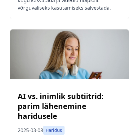
kogu kasvatada ja videoid hõlpsalt
võrguväliseks kasutamiseks salvestada.
AI vs. inimlik subtiitrid:
parim lähenemine
haridusele
2025-03-08
Haridus