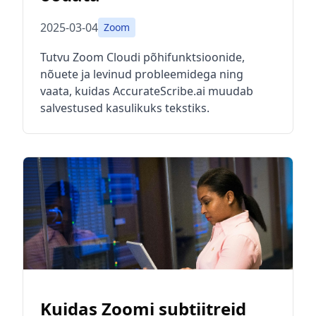
2025-03-04
Zoom
Tutvu Zoom Cloudi põhifunktsioonide,
nõuete ja levinud probleemidega ning
vaata, kuidas AccurateScribe.ai muudab
salvestused kasulikuks tekstiks.
Kuidas Zoomi subtiitreid