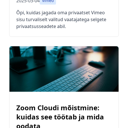
2025-03-04
Vimeo
Õpi, kuidas jagada oma privaatset Vimeo
sisu turvaliselt valitud vaatajatega selgete
privaatsusseadete abil.
Zoom Cloudi mõistmine:
kuidas see töötab ja mida
oodata