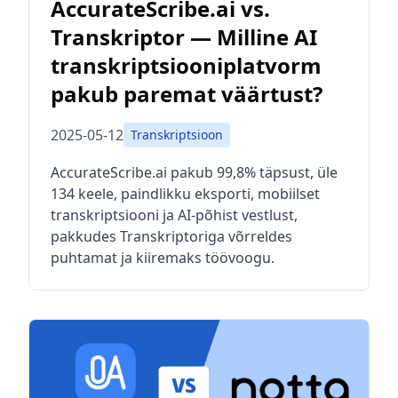
AccurateScribe.ai vs.
Transkriptor — Milline AI
transkriptsiooniplatvorm
pakub paremat väärtust?
2025-05-12
Transkriptsioon
AccurateScribe.ai pakub 99,8% täpsust, üle
134 keele, paindlikku eksporti, mobiilset
transkriptsiooni ja AI-põhist vestlust,
pakkudes Transkriptoriga võrreldes
puhtamat ja kiiremaks töövoogu.