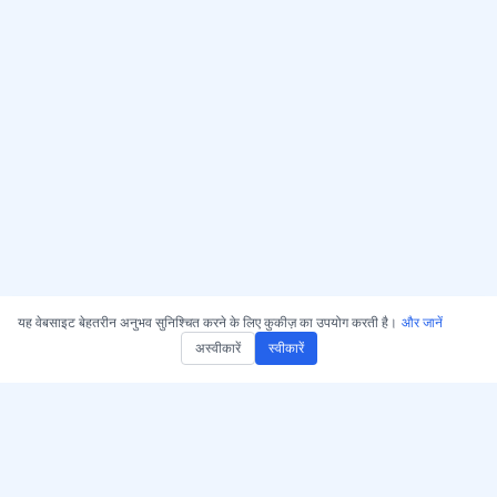
यह वेबसाइट बेहतरीन अनुभव सुनिश्चित करने के लिए कुकीज़ का उपयोग करती है।
और जानें
अस्वीकारें
स्वीकारें
AccurateScribe.ai प्राप्त करें
AccurateScribe.ai
वेब ऐप – ऑनलाइन एआई