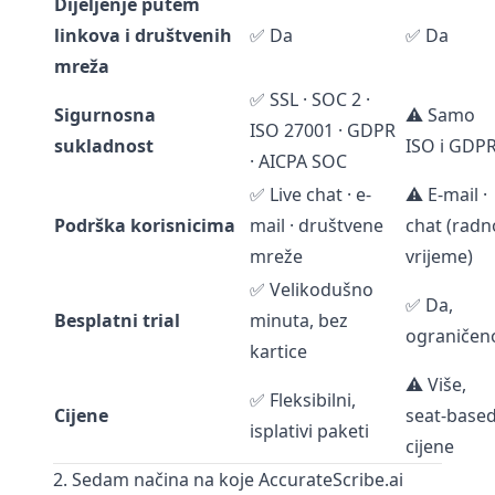
Dijeljenje putem
linkova i društvenih
✅ Da
✅ Da
mreža
✅ SSL · SOC 2 ·
Sigurnosna
⚠️ Samo
ISO 27001 · GDPR
sukladnost
ISO i GDP
· AICPA SOC
✅ Live chat · e-
⚠️ E-mail ·
Podrška korisnicima
mail · društvene
chat (radn
mreže
vrijeme)
✅ Velikodušno
✅ Da,
Besplatni trial
minuta, bez
ograničen
kartice
⚠️ Više,
✅ Fleksibilni,
Cijene
seat-base
isplativi paketi
cijene
2. Sedam načina na koje AccurateScribe.ai