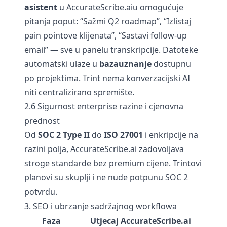
asistent
u AccurateScribe.aiu omogućuje
pitanja poput: “Sažmi Q2 roadmap”, “Izlistaj
pain pointove klijenata”, “Sastavi follow-up
email” — sve u panelu transkripcije. Datoteke
automatski ulaze u
bazauznanje
dostupnu
po projektima. Trint nema konverzacijski AI
niti centralizirano spremište.
2.6 Sigurnost enterprise razine i cjenovna
prednost
Od
SOC 2 Type II
do
ISO 27001
i enkripcije na
razini polja, AccurateScribe.ai zadovoljava
stroge standarde bez premium cijene. Trintovi
planovi su skuplji i ne nude potpunu SOC 2
potvrdu.
3. SEO i ubrzanje sadržajnog workflowa
Faza
Utjecaj AccurateScribe.ai