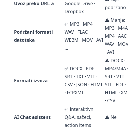
Uvoz preko URL-a
Google Drive ·
podržano
Dropbox
⚠️ Manje:
✅ MP3 · MP4 ·
MP3 · M4A 
Podržani formati
WAV · FLAC ·
MP4 · AAC 
datoteka
WEBM · MOV · AVI
WAV · MO
…
· AVI
⚠️ DOCX ·
✅ DOCX · PDF ·
MP4/M4A 
SRT · TXT · VTT ·
SRT · VTT ·
Formati izvoza
CSV · JSON · HTML
STL · EDL ·
· FCPXML
HTML · XM
· CSV
✅ Interaktivni
AI Chat asistent
Q&A, sažeci,
⚠️ Ne
action items