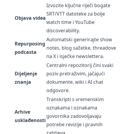
Izvozite ključne riječi bogate
SRT/VTT datoteke za bolje
Objava videa
watch time i YouTube
discoverability.
Automatski generirajte show
Repurposing
notes, blog sažetke, threadove
podcasta
na X i isječke newslettera.
Centralni repozitorij čini svaki
Dijeljenje
poziv pretraživim, jačajući
znanja
dokumente, wiki i AI chat
odgovore.
Transkripti s vremenskim
oznakama i oznakama
Arhive
govornika zadovoljavaju
usklađenosti
potrebe revizije i pravnih
zahtjeva.