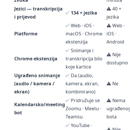
zvuka
minuta
Jezici — transkripcija
⚠️ 40 +
✅
134 + jezika
i prijevod
jezika
✅ Web · iOS ·
⚠️ Web ·
Platforme
macOS · Chrome
iOS ·
ekstenzija
Android
✅ Snimanje i
⚠️ Nije
Chrome ekstenzija
transkripcija bilo
dostupno
koje kartice
Ugrađeno snimanje
✅ Da (audio,
(audio / kamera /
kamera, ekran,
⚠️ Ne
ekran)
kombinirano)
✅ Pridružuje se
⚠️ Nema
Kalendarsko/meeting
Zoomu · Meetu ·
ugrađeno
bot
Teamsu
bota
✅ YouTube ·
⚠️ Nije