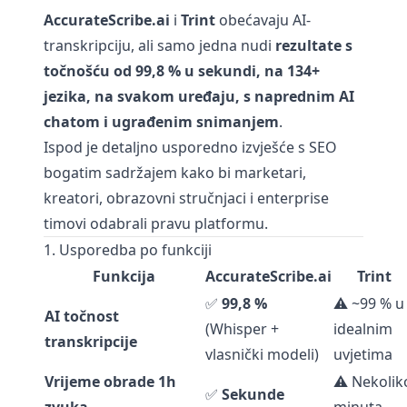
AccurateScribe.ai
i
Trint
obećavaju AI-
transkripciju, ali samo jedna nudi
rezultate s
točnošću od 99,8 % u sekundi, na 134+
jezika, na svakom uređaju, s naprednim AI
chatom i ugrađenim snimanjem
.
Ispod je detaljno usporedno izvješće s SEO
bogatim sadržajem kako bi marketari,
kreatori, obrazovni stručnjaci i enterprise
timovi odabrali pravu platformu.
1. Usporedba po funkciji
Funkcija
AccurateScribe.ai
Trint
✅
99,8 %
⚠️ ~99 % u
AI točnost
(Whisper +
idealnim
transkripcije
vlasnički modeli)
uvjetima
Vrijeme obrade 1h
⚠️ Nekolik
✅
Sekunde