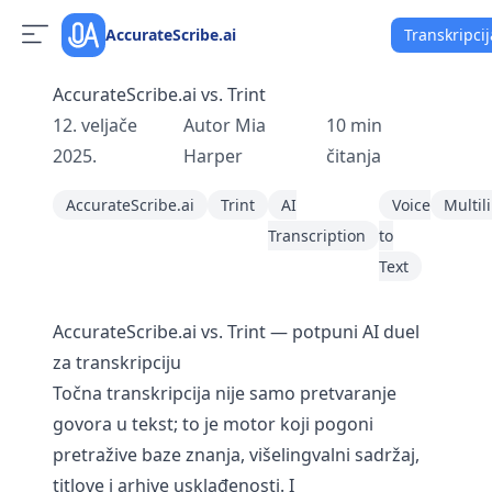
AccurateScribe.ai
Transkripcij
AccurateScribe.ai vs. Trint
12. veljače
Autor
Mia
10
min
2025.
Harper
čitanja
AccurateScribe.ai
Trint
AI
Voice
Multil
Transcription
to
Text
AccurateScribe.ai vs. Trint — potpuni AI duel
za transkripciju
Točna transkripcija nije samo pretvaranje
govora u tekst; to je motor koji pogoni
pretražive baze znanja, višelingvalni sadržaj,
titlove i arhive usklađenosti. I