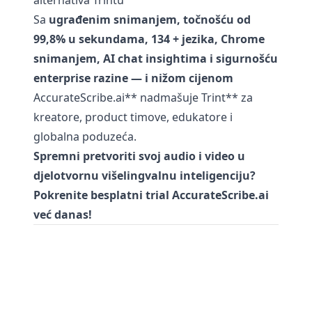
alternativa Trintu
Sa
ugrađenim snimanjem, točnošću od
99,8% u sekundama, 134 + jezika, Chrome
snimanjem, AI chat insightima i sigurnošću
enterprise razine — i nižom cijenom
AccurateScribe.ai** nadmašuje Trint** za
kreatore, product timove, edukatore i
globalna poduzeća.
Spremni pretvoriti svoj audio i video u
djelotvornu višelingvalnu inteligenciju?
Pokrenite besplatni trial AccurateScribe.ai
već danas!