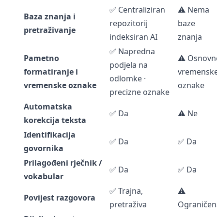
✅ Centraliziran
⚠️ Nema
Baza znanja i
repozitorij
baze
pretraživanje
indeksiran AI
znanja
✅ Napredna
Pametno
⚠️ Osnovn
podjela na
formatiranje i
vremensk
odlomke ·
vremenske oznake
oznake
precizne oznake
Automatska
✅ Da
⚠️ Ne
korekcija teksta
Identifikacija
✅ Da
✅ Da
govornika
Prilagođeni rječnik /
✅ Da
✅ Da
vokabular
✅ Trajna,
⚠️
Povijest razgovora
pretraživa
Ograničen