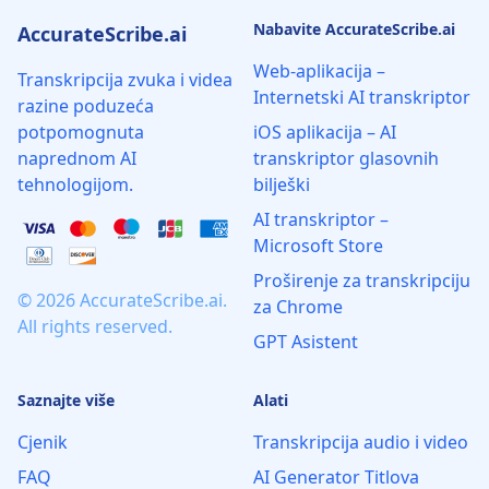
Nabavite AccurateScribe.ai
AccurateScribe.ai
Web-aplikacija –
Transkripcija zvuka i videa
Internetski AI transkriptor
razine poduzeća
potpomognuta
iOS aplikacija – AI
naprednom AI
transkriptor glasovnih
tehnologijom.
bilješki
AI transkriptor –
Microsoft Store
Proširenje za transkripciju
© 2026 AccurateScribe.ai.
za Chrome
All rights reserved.
GPT Asistent
Saznajte više
Alati
Cjenik
Transkripcija audio i video
FAQ
AI Generator Titlova