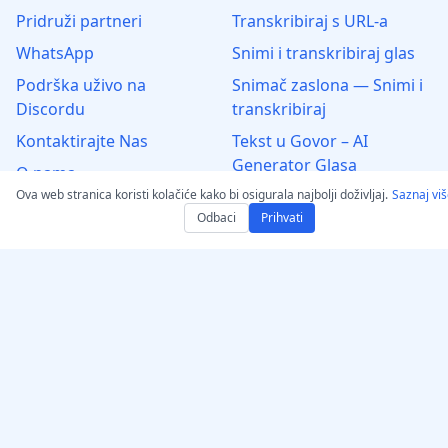
Pridruži partneri
Transkribiraj s URL-a
WhatsApp
Snimi i transkribiraj glas
Podrška uživo na
Snimač zaslona — Snimi i
Discordu
transkribiraj
Kontaktirajte Nas
Tekst u Govor – AI
Generator Glasa
O nama
Ova web stranica koristi kolačiće kako bi osigurala najbolji doživljaj.
Humaniziraj AI – Učini
Saznaj vi
Odbaci
Prihvati
tekst prirodnim
GPT za humanizaciju AI
teksta
Autentifikator
Pretvori audio/video u
MP3
Pretvori u WAV: Audio i
Video