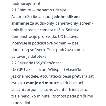
nadmašuje Trint
2.1 Snimite — ne samo učitajte
AccurateScribe.ai nudi
jednim klikom
snimanje
za audio-only, camera-only, screen-
only ili screen + camera način. Snimite
demonstracije proizvoda, UX testove,
intervjue ili podcastove odmah — bez
dodatnog softvera. Trint podržava samo
učitavanje datoteka.
2.2 Sekunde i 99,8% točnost
Uz GPU-akcelerirani Whisper i vlasničke
jezične modele, AccurateScribe.ai pretvara sat
zvuka u
manje od minute
, zadržavajući
stručni žargon i snažne akente. Trint često
traje nekoliko minuta i točnost pada pri šumu
u pozadini.