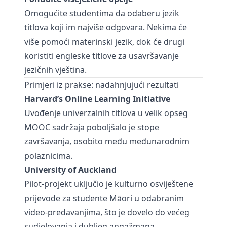
Omogućite studentima da odaberu jezik
titlova koji im najviše odgovara. Nekima će
više pomoći materinski jezik, dok će drugi
koristiti engleske titlove za usavršavanje
jezičnih vještina.
Primjeri iz prakse: nadahnjujući rezultati
Harvard’s Online Learning Initiative
Uvođenje univerzalnih titlova u velik opseg
MOOC sadržaja poboljšalo je stope
završavanja, osobito među međunarodnim
polaznicima.
University of Auckland
Pilot-projekt uključio je kulturno osviještene
prijevode za studente Māori u odabranim
video-predavanjima, što je dovelo do većeg
sudjelovanja i dubljeg angažmana.