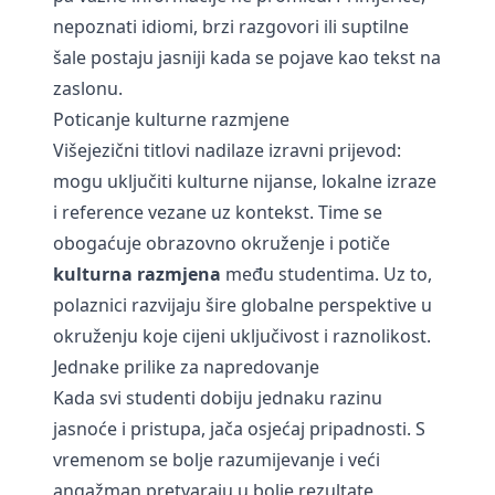
nepoznati idiomi, brzi razgovori ili suptilne
šale postaju jasniji kada se pojave kao tekst na
zaslonu.
Poticanje kulturne razmjene
Višejezični titlovi nadilaze izravni prijevod:
mogu uključiti kulturne nijanse, lokalne izraze
i reference vezane uz kontekst. Time se
obogaćuje obrazovno okruženje i potiče
kulturna razmjena
među studentima. Uz to,
polaznici razvijaju šire globalne perspektive u
okruženju koje cijeni uključivost i raznolikost.
Jednake prilike za napredovanje
Kada svi studenti dobiju jednaku razinu
jasnoće i pristupa, jača osjećaj pripadnosti. S
vremenom se bolje razumijevanje i veći
angažman pretvaraju u bolje rezultate,