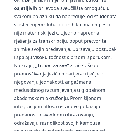
okruženjima. Primjenom jasnih,
kulturno
osjetljivih
prijevoda sveučilišta omogućuju
svakom polazniku da napreduje, od studenata
s oštećenjem sluha do onih kojima engleski
nije materinski jezik. Ujedno napredna
rješenja za transkripciju, poput
pretvorite
snimke svojih predavanja
, ubrzavaju postupak
i spajaju visoku točnost s brzom isporukom.
Na kraju,
„Titlovi za sve”
znače više od
premošćivanja jezičnih barijera: riječ je o
njegovanju jednakosti, angažmana i
međusobnog razumijevanja u globalnom
akademskom okruženju. Promišljenom
integracijom titlova ustanove pokazuju
predanost pravednom obrazovanju,
odražavaju raznolikost svojih kampusa i