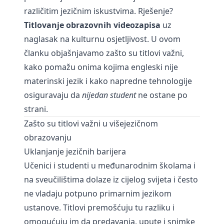
različitim jezičnim iskustvima. Rješenje?
Titlovanje obrazovnih videozapisa
uz
naglasak na kulturnu osjetljivost. U ovom
članku objašnjavamo zašto su titlovi važni,
kako pomažu onima kojima engleski nije
materinski jezik i kako napredne tehnologije
osiguravaju da
nijedan student
ne ostane po
strani.
Zašto su titlovi važni u višejezičnom
obrazovanju
Uklanjanje jezičnih barijera
Učenici i studenti u međunarodnim školama i
na sveučilištima dolaze iz cijelog svijeta i često
ne vladaju potpuno primarnim jezikom
ustanove. Titlovi premošćuju tu razliku i
omogućuju im da predavanja, upute i snimke