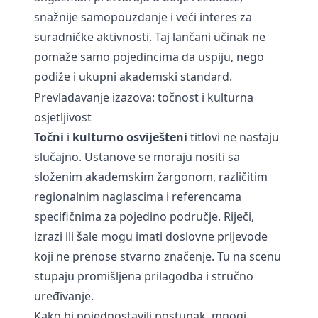
snažnije samopouzdanje i veći interes za
suradničke aktivnosti. Taj lančani učinak ne
pomaže samo pojedincima da uspiju, nego
podiže i ukupni akademski standard.
Prevladavanje izazova: točnost i kulturna
osjetljivost
Točni
i
kulturno osviješteni
titlovi ne nastaju
slučajno. Ustanove se moraju nositi sa
složenim akademskim žargonom, različitim
regionalnim naglascima i referencama
specifičnima za pojedino područje. Riječi,
izrazi ili šale mogu imati doslovne prijevode
koji ne prenose stvarno značenje. Tu na scenu
stupaju promišljena prilagodba i stručno
uređivanje.
Kako bi pojednostavili postupak, mnogi