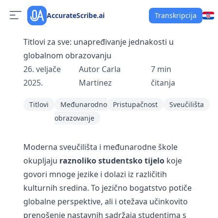
AccurateScribe.ai
Transkripcija
Titlovi za sve: unapređivanje jednakosti u
globalnom obrazovanju
26. veljače
Autor
Carla
7
min
2025.
Martinez
čitanja
Titlovi
Međunarodno
Pristupačnost
Sveučilišta
obrazovanje
Moderna sveučilišta i međunarodne škole
okupljaju
raznoliko studentsko tijelo
koje
govori mnoge jezike i dolazi iz različitih
kulturnih sredina. To jezično bogatstvo potiče
globalne perspektive, ali i otežava učinkovito
prenošenje nastavnih sadržaja studentima s