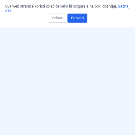
Ova web stranica koristi kolačiće kako bi osigurala najbolji doživljaj.
Saznaj
više
Odbaci
Prihvati
Nabavite AccurateScribe.ai
AccurateScribe.ai
Web-aplikacija –
Transkripcija zvuka i videa
Internetski AI transkriptor
razine poduzeća
potpomognuta
iOS aplikacija – AI
naprednom AI
transkriptor glasovnih
tehnologijom.
bilješki
AI transkriptor –
Microsoft Store
Proširenje za transkripciju
© 2026 AccurateScribe.ai.
za Chrome
All rights reserved.