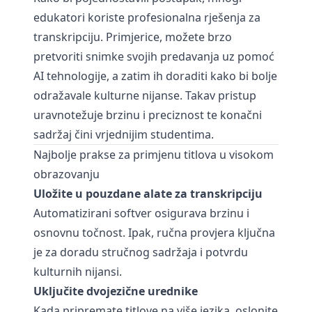
edukatori koriste profesionalna rješenja za
transkripciju. Primjerice, možete brzo
pretvoriti snimke svojih predavanja
uz pomoć
AI tehnologije, a zatim ih doraditi kako bi bolje
odražavale kulturne nijanse. Takav pristup
uravnotežuje brzinu i preciznost te konačni
sadržaj čini vrjednijim studentima.
Najbolje prakse za primjenu titlova u visokom
obrazovanju
Uložite u pouzdane alate za transkripciju
Automatizirani softver osigurava brzinu i
osnovnu točnost. Ipak, ručna provjera ključna
je za doradu stručnog sadržaja i potvrdu
kulturnih nijansi.
Uključite dvojezične urednike
Kada pripremate titlove na više jezika, oslonite