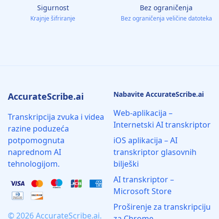
Sigurnost
Bez ograničenja
Krajnje šifriranje
Bez ograničenja veličine datoteka
Nabavite AccurateScribe.ai
AccurateScribe.ai
Web-aplikacija –
Transkripcija zvuka i videa
Internetski AI transkriptor
razine poduzeća
potpomognuta
iOS aplikacija – AI
naprednom AI
transkriptor glasovnih
tehnologijom.
bilješki
AI transkriptor –
Microsoft Store
Proširenje za transkripciju
© 2026 AccurateScribe.ai.
za Chrome