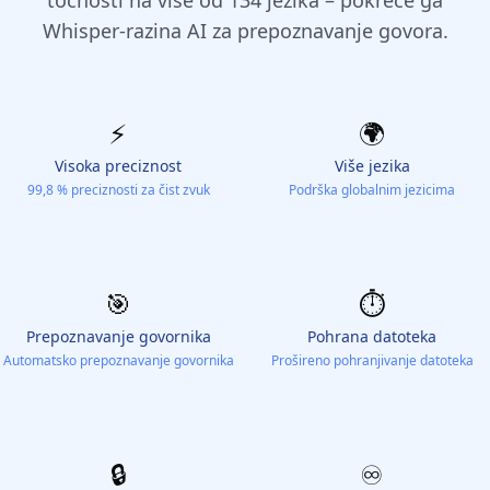
točnosti na više od 134 jezika – pokreće ga
Whisper-razina AI za prepoznavanje govora.
⚡️
🌍
Visoka preciznost
Više jezika
99,8 % preciznosti za čist zvuk
Podrška globalnim jezicima
🎯
⏱️
Prepoznavanje govornika
Pohrana datoteka
Automatsko prepoznavanje govornika
Prošireno pohranjivanje datoteka
🔒
♾️