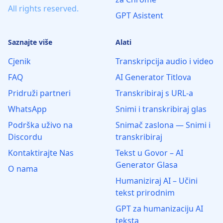
All rights reserved.
GPT Asistent
Saznajte više
Alati
Cjenik
Transkripcija audio i video
FAQ
AI Generator Titlova
Pridruži partneri
Transkribiraj s URL-a
WhatsApp
Snimi i transkribiraj glas
Podrška uživo na
Snimač zaslona — Snimi i
Discordu
transkribiraj
Kontaktirajte Nas
Tekst u Govor – AI
Generator Glasa
O nama
Humaniziraj AI – Učini
tekst prirodnim
GPT za humanizaciju AI
teksta