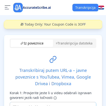
AccurateScribe.ai
Transkripcija
🎁 Today Only: Your Coupon Code is 3OFF
Korak 1: Provjerite jeste li u 
Iz poveznice
Transkripcija datoteka
Transkribiraj putem URL-a – javne
poveznice s YouTubea, Vimea, Google
Drivea i Dropboxa
Korak 1: Provjerite jeste li u videu odabrali ispravan
govoreni jezik radi točnosti