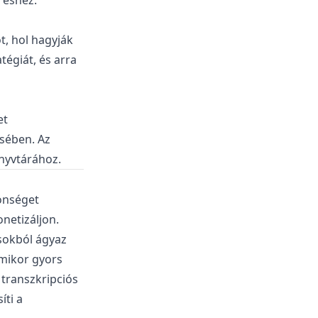
réshez.
t, hol hagyják
tégiát, és arra
et
ésében. Az
önyvtárához.
önséget
netizáljon.
ásokból ágyaz
Amikor gyors
 transzkripciós
íti a