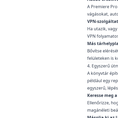
A Premiere Pro 
vágásokat, auto
VPN-szolgálta
Ha utazik, vagy
VPN folyamatos f
Más tárhelypl
Bővítse elérésé
felületeken is 
4. Egyszerű út
A könyvtár épít
például egy rep
egyszerű, lépés
Keresse meg a 
Ellenőrizze, ho
magánéleti beál
Másolja ki az 