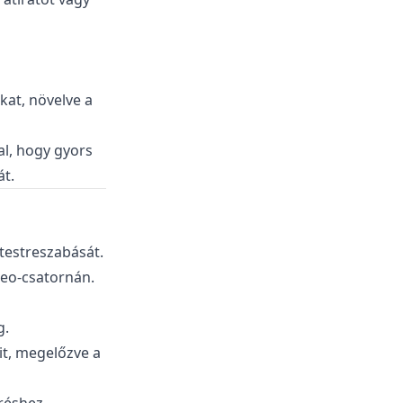
kat, növelve a
al, hogy gyors
át.
 testreszabását.
meo-csatornán.
g.
it, megelőzve a