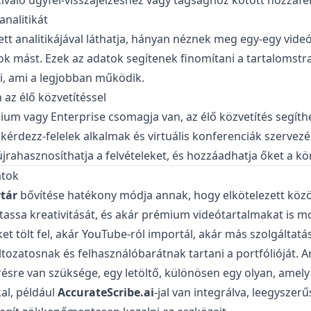
kiváló ügyfél-visszajelzéshez vagy tagsághoz kötött hozzáfé
analitikát
tt analitikájával láthatja, hányan néznek meg egy-egy videó
k mást. Ezek az adatok segítenek finomítani a tartalomstra
i, ami a legjobban működik.
 az élő közvetítéssel
um vagy Enterprise csomagja van, az élő közvetítés segíth
érdezz-felelek alkalmak és virtuális konferenciák szervez
rahasznosíthatja a felvételeket, és hozzáadhatja őket a k
atok
tár
bővítése hatékony módja annak, hogy elkötelezett köz
assa kreativitását, és akár prémium videótartalmakat is mo
eket tölt fel, akár YouTube-ról importál, akár más szolgáltat
tozatosnak és felhasználóbarátnak tartani a portfólióját. 
résre van szüksége, egy letöltő, különösen egy olyan, amely
al, például
AccurateScribe.ai
-jal van integrálva, leegyszerűs