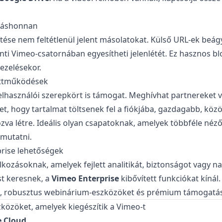
máshonnan
tése nem feltétlenül jelent másolatokat. Külső URL-ek beág
ti Vimeo-csatornában egyesítheti jelenlétét. Ez hasznos bl
kezelésekor.
üttműködések
elhasználói szerepkört is támogat. Meghívhat partnereket 
, hogy tartalmat töltsenek fel a fiókjába, gazdagabb, köz
va létre. Ideális olyan csapatoknak, amelyek többféle néz
mutatni.
prise lehetőségek
lkozásoknak, amelyek fejlett analitikát, biztonságot vagy n
t keresnek, a
Vimeo Enterprise
kibővített funkciókat kínál.
, robusztus webinárium-eszközöket és prémium támogatás
zközöket, amelyek kiegészítik a Vimeo-t
e Cloud