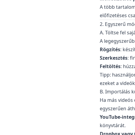
A több tartalom
előfizetéses c
2. Egyszerű mó
A. Töltse fel saj
A legegyszerűb
Rögzítés
: kész
Szerkesztés
: f
Feltöltés
: húzz
Tipp: használjo
ezeket a videó
B. Importálás k
Ha más videós o
egyszerűen áth
YouTube-integ
könyvtárát.
Dropbox vagy 