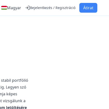
Magyar
Átirat
Bejelentkezés / Regisztráció
stabil portfólió
kig. Legyen szó
rmja képes
t vizsgálunk a
om letöltésére