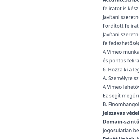
feliratot is kés
Javítani szeret
Fordított felir
Javítani szeret
felfedezhetősé
A Vimeo munkaf
és pontos felir
6. Hozza ki a l
A. Személyre sz
A Vimeo lehetőv
Ez segít megőr
B. Finomhangol
Jelszavas véd
Domain-szintű
jogosulatlan be