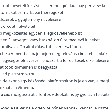
 több bevételi forrást is jelenthet, például pay-per-view kö
satornákat és márkapartnerségeket.
dszerek a gyűjtemény növelésére
át eredeti felvételeit
b megközelítés egyben a legközvetlenebb is:
ítsen új anyagot, vagy használjon újra meglévő klipeket.
inomítsa az Ön által választott szerkesztőben.
a be a Vimeo-ba, majd adjon meg releváns címeket, címkéket
n egységes elnevezési rendszert a félreértések elkerülésér
kat több domainen is beágyazza.
ülső platformokról
ldalakon vagy közösségi platformokon is jelen van, a megl
ozhatja a Vimeo-ba:
ráció
: mozgassa át a fontos videókat, hogy gyorsan felépít
Google Drive
: ha a videói felhőben vannak, kapcsolja össze