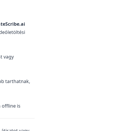
teScribe.ai
deóletöltési
st vagy
bb tarthatnak,
offline is
átiratot vagy