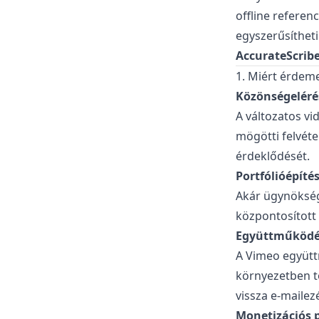
offline referen
egyszerűsítheti
AccurateScribe
1. Miért érdem
Közönségeléré
A változatos vi
mögötti felvét
érdeklődését.
Portfólióépíté
Akár ügynökség
központosított
Együttműködé
A Vimeo együtt
környezetben tö
vissza e-mailezé
Monetizációs 