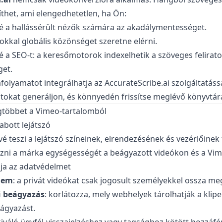
zíthet, ami elengedhetetlen, ha Ön:
né a hallássérült nézők számára az akadálymentességet.
atokkal globális közönséget szeretne elérni.
né a SEO-t: a keresőmotorok indexelhetik a szöveges felirato
get.
olyamatot integrálhatja az
AccurateScribe.ai
szolgáltatáss
atokat generáljon, és könnyedén frissítse meglévő könyvtár
egtöbbet a Vimeo-tartalomból
abott lejátszó
é teszi a lejátszó színeinek, elrendezésének és vezérlőinek
izni a márka egységességét a beágyazott videókon és a Vi
ja az adatvédelmet
elem
: a privát videókat csak jogosult személyekkel ossza me
 beágyazás
: korlátozza, mely webhelyek tárolhatják a klipe
ágyazást.