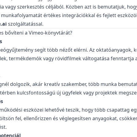
cia vagy szerkesztés céljából. Közben azt is bemutatjuk, ho
 munkafolyamatát értékes integrációkkal és fejlett eszközök
.ai
szolgáltatással.
es bővíteni a Vimeo-könyvtárát?
s
deógyűjtemény segít több nézőt elérni. Az oktatóanyagok, k
elek, termékdemók vagy rövidfilmek váltogatása fenntartja
s
nél dolgozik, akár kreatív szakember, több munka bemuta
 térben kulcsfontosságú új ügyfelek vagy projektek megsze
s
működési eszközei lehetővé teszik, hogy több csapattag eg
ltsön fel, ellenőrizzen és véglegesítsen anyagokat, csökke
st.
potenciál