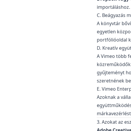
importáláshoz.
C. Beágyazás 
A könyvtár bőví
egyetlen közpon
portfólióoldal 
D. Kreatív egy
A Vimeo több f
közreműködőket
gyűjteményt hoz
szeretnének be
E. Vimeo Enter
Azoknak a válla
együttműködés
márkavezérlést
3. Azokat az es
Adobe Creativ