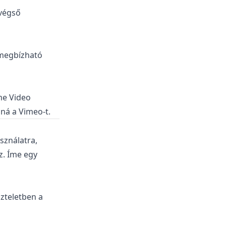
 végső
 megbízható
me Video
dná a Vimeo-t.
asználatra,
z. Íme egy
szteletben a