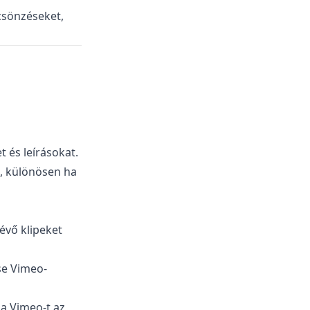
lcsönzéseket,
 és leírásokat.
e, különösen ha
évő klipeket
se Vimeo-
 a Vimeo-t az