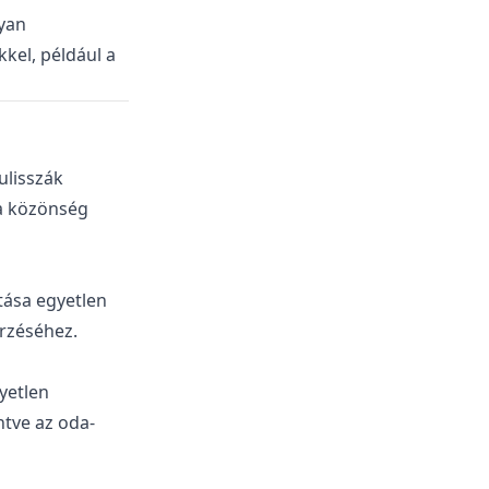
gyan
kel, például a
ulisszák
 a közönség
tása egyetlen
rzéséhez.
yetlen
ntve az oda-