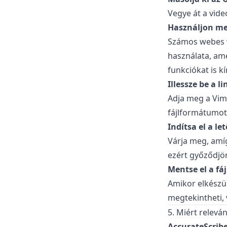
Vegye át a vide
Használjon me
Számos webes va
használata, ame
funkciókat is kí
Illessze be a li
Adja meg a Vime
fájlformátumot
Indítsa el a let
Várja meg, amíg
ezért győződjön
Mentse el a fáj
Amikor elkészül
megtekintheti, 
5. Miért relevá
AccurateScribe