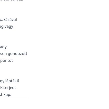
yazásával
og vagy
vagy
ösen gondozott
őpontot
agy léptékű
 Kiterjedt
t kap.