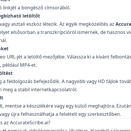
ó linkjét a böngésző címsorából.
gbízható letöltőt
gy asztali eszköz létezik. Az egyik megközelítés az
Accura
lyet elsősorban a transzkripcióról ismernek, de hasznos vi
nál.
nket
o URL-jét a letöltő mezőjébe. Válassza ki a kívánt felbontá
, például MP4-et.
öltést
 a feldolgozás befejeződik. A nagyobb vagy HD fájlok tová
 meg a stabil internetkapcsolatról.
lt
t, mentse a készülékére vagy egy külső meghajtóra. Ezután 
vagy újra felhasználhatja a felvételt egy szerkesztőben.
ns az AccurateScribe.ai?
.ai
nemcsak videókonverzióra alkalmas. Hangból szöveges 