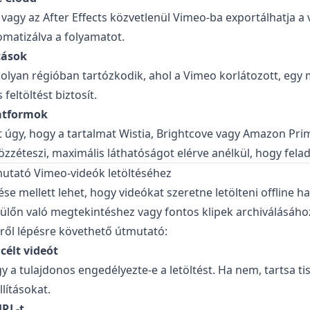
vagy az After Effects közvetlenül Vimeo-ba exportálhatja a
matizálva a folyamatot.
tások
 olyan régióban tartózkodik, ahol a Vimeo korlátozott, egy
eltöltést biztosít.
atformok
t úgy, hogy a tartalmat Wistia, Brightcove vagy Amazon Pri
közzéteszi, maximális láthatóságot elérve anélkül, hogy fela
mutató Vimeo-videók letöltéséhez
ése mellett lehet, hogy videókat szeretne letölteni offline h
ülőn való megtekintéshez vagy fontos klipek archiválásáho
ről lépésre követhető útmutató:
célt videót
gy a tulajdonos engedélyezte-e a letöltést. Ha nem, tartsa ti
lításokat.
URL-t