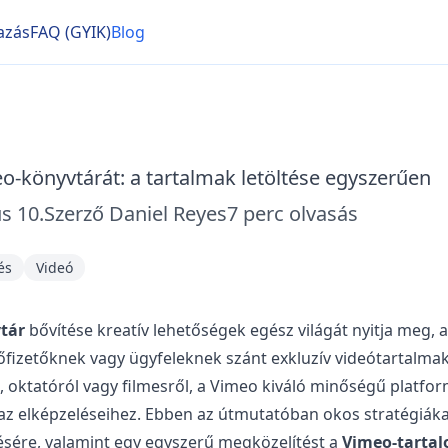
azás
FAQ (GYIK)
Blog
o-könyvtárát: a tartalmak letöltése egyszerűen
s 10.
Szerző
Daniel Reyes
7
perc olvasás
és
Videó
tár
bővítése kreatív lehetőségek egész világát nyitja meg, a 
lőfizetőknek vagy ügyfeleknek szánt exkluzív videótartalma
 oktatóról vagy filmesről, a Vimeo kiváló minőségű platfo
az elképzeléseihez. Ebben az útmutatóban okos stratégiáka
ésére, valamint egy egyszerű megközelítést a
Vimeo-tartal