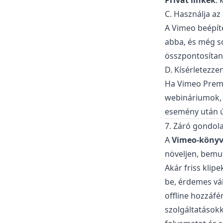
Privát linkek
: 
C. Használja az 
A Vimeo beépíte
abba, és még so
összpontosítan
D. Kísérletezzen
Ha Vimeo Premi
webináriumok, k
esemény után új
7. Záró gondol
A
Vimeo-könyv
növeljen, bemut
Akár friss klip
be, érdemes vál
offline hozzáfé
szolgáltatásokk