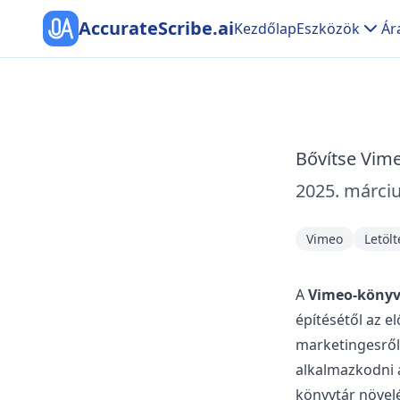
AccurateScribe.ai
Kezdőlap
Eszközök
Ár
Bővítse Vime
2025. márciu
Vimeo
Letölt
A
Vimeo-könyv
építésétől az e
marketingesről,
alkalmazkodni 
könyvtár növel