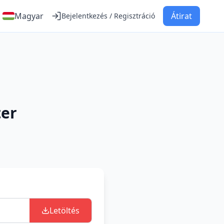
Magyar
Átirat
Bejelentkezés / Regisztráció
er
Letöltés