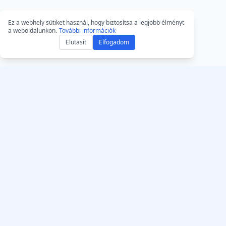
Ez a webhely sütiket használ, hogy biztosítsa a legjobb élményt
a weboldalunkon.
További információk
Elutasít
Elfogadom
Szerezze be az
AccurateScribe.ai
AccurateScribe.ai-t
Vállalati szintű audio- és
Webalkalmazás – O
videótranszkripció, amelyet
átíró
fejlett AI technológia
iOS-alkalmazás – AI
támogat.
hangjegyzet-transz
MI‑leiratozó – Mic
Store
© 2026 AccurateScribe.ai.
Chrome átirat‑bőv
All rights reserved.