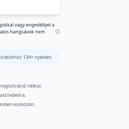
ogokkal vagy engedéllyel a
vatalos hangsávok nem
tiratokhoz 134+ nyelven.
gisztráció nélkül.
ast/videóra.
inden eszközön.