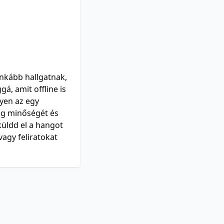
nkább hallgatnak,
gá, amit offline is
gyen az egy
ng minőségét és
üldd el a hangot
vagy feliratokat