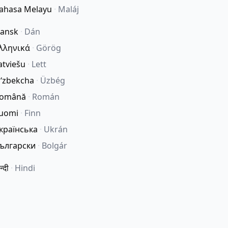
ahasa Melayu
·
Maláj
ansk
·
Dán
λληνικά
·
Görög
atviešu
·
Lett
ʻzbekcha
·
Üzbég
omână
·
Román
uomi
·
Finn
країнська
·
Ukrán
ългарски
·
Bolgár
न्दी
·
Hindi