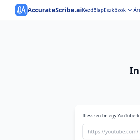
AccurateScribe.ai
Kezdőlap
Eszközök
Ár
I
Illesszen be egy YouTube-l
https://youtube.com/..