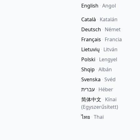
English
·
Angol
Català
·
Katalán
Deutsch
·
Német
Français
·
Francia
Lietuvių
·
Litván
Polski
·
Lengyel
Shqip
·
Albán
Svenska
·
Svéd
עברית
·
Héber
简体中文
·
Kínai
(Egyszerűsített)
ไทย
·
Thai