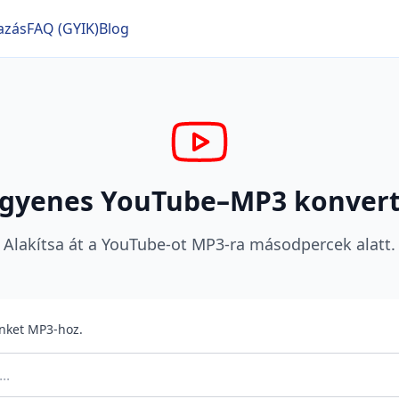
azás
FAQ (GYIK)
Blog
ngyenes YouTube–MP3 konvert
Alakítsa át a YouTube-ot MP3-ra másodpercek alatt.
inket MP3-hoz.
..