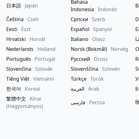
Bahasa
日本語
·
Japán
B
Indonesia
·
Indonéz
Čeština
·
Cseh
Српски
·
Szerb
D
Eesti
·
Észt
Español
·
Spanyol
Ε
Hrvatski
·
Horvát
Italiano
·
Olasz
L
Nederlands
·
Holland
Norsk (Bokmål)
·
Norvég
O
Português
·
Portugál
Русский
·
Orosz
R
Slovenčina
·
Szlovák
Slovenščina
·
Szlovén
S
Tiếng Việt
·
Vietnámi
Türkçe
·
Török
У
한국어
·
Koreai
العربية
·
Arab
Б
繁體中文
·
Kínai
فارسی
·
Perzsa
हि
(Hagyományos)