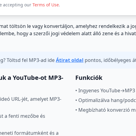
re accepting our
Terms of Use
.
lmat töltsön le vagy konvertáljon, amelyhez rendelkezik a j
lembe, hogy a szerzői jogi védelem alatt álló zene és a hi
g? Töltsd fel MP3-ad ide
Átirat oldal
pontos, időbélyeges á
uk a YouTube-ot MP3-
Funkciók
•
Ingyenes YouTube→MP3 re
videó URL-jét, amelyet MP3-
•
Optimalizálva hang/podc
•
Megbízható konverzió m
ást a fenti mezőbe és
imeneti formátumként és a