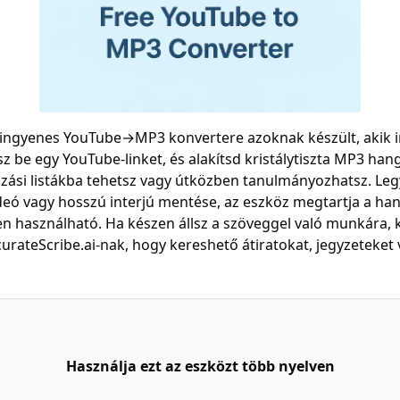
 ingyenes YouTube→MP3 konvertere azoknak készült, akik i
sz be egy YouTube-linket, és alakítsd kristálytiszta MP3 hang
átszási listákba tehetsz vagy útközben tanulmányozhatsz. Le
deó vagy hosszú interjú mentése, az eszköz megtartja a ha
 használható. Ha készen állsz a szöveggel való munkára, k
urateScribe.ai-nak, hogy kereshető átiratokat, jegyzeteket 
Használja ezt az eszközt több nyelven