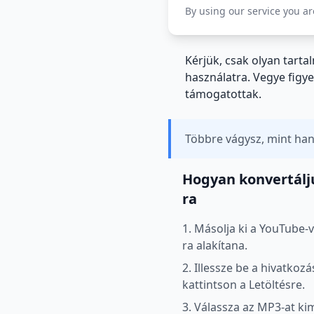
By using our service you a
Kérjük, csak olyan tarta
használatra. Vegye figye
támogatottak.
Többre vágysz, mint han
Hogyan konvertálj
ra
1. Másolja ki a YouTube-
ra alakítana.
2. Illessze be a hivatkoz
kattintson a Letöltésre.
3. Válassza az MP3-at k