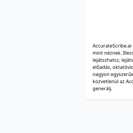
AccurateScribe.ai
mint néznek. Illes
lejátszhatsz, lej
előadás, oktatóvi
nagyon egyszerűen
közvetlenül az Acc
generálj.