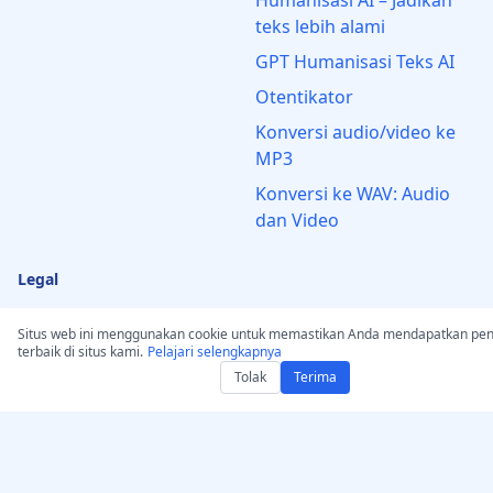
Humanisasi AI – Jadikan
teks lebih alami
GPT Humanisasi Teks AI
Otentikator
Konversi audio/video ke
MP3
Konversi ke WAV: Audio
dan Video
Legal
Pernyataan Hak Cipta
Situs web ini menggunakan cookie untuk memastikan Anda mendapatkan pe
terbaik di situs kami.
Pelajari selengkapnya
Pemberitahuan &
Tolak
Terima
Penghapusan DMCA
Ketentuan Penggunaan
Penafian
Kebijakan Privasi