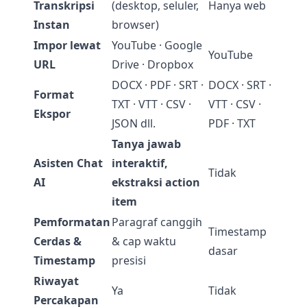
Transkripsi
(desktop, seluler,
Hanya web
Instan
browser)
Impor lewat
YouTube · Google
YouTube
URL
Drive · Dropbox
DOCX · PDF · SRT ·
DOCX · SRT ·
Format
TXT · VTT · CSV ·
VTT · CSV ·
Ekspor
JSON dll.
PDF · TXT
Tanya jawab
Asisten Chat
interaktif,
Tidak
AI
ekstraksi action
item
Pemformatan
Paragraf canggih
Timestamp
Cerdas &
& cap waktu
dasar
Timestamp
presisi
Riwayat
Ya
Tidak
Percakapan