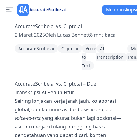
AccurateScribe.ai
Mentranskrips
AccurateScribe.ai vs. Clipto.ai
2 Maret 2025
Oleh
Lucas Bennett
8
mnt baca
AccurateScribe.ai
Clipto.ai
Voice
AI
Mu
to
Transcription
Tran
Text
AccurateScribe.ai vs. Clipto.ai – Duel
Transkripsi AI Penuh Fitur
Seiring lonjakan kerja jarak jauh, kolaborasi
global, dan komunikasi berbasis video, alat
voice-to-text
yang akurat bukan lagi opsional—
alat ini menjadi tulang punggung basis
pengetahuan yang dapat dicari, konten