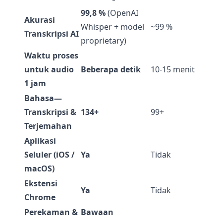
99,8 %
(OpenAI
Akurasi
Whisper + model
~99 %
Transkripsi AI
proprietary)
Waktu proses
untuk audio
Beberapa detik
10-15 menit
1 jam
Bahasa—
Transkripsi &
134+
99+
Terjemahan
Aplikasi
Seluler (iOS /
Ya
Tidak
macOS)
Ekstensi
Ya
Tidak
Chrome
Perekaman &
Bawaan