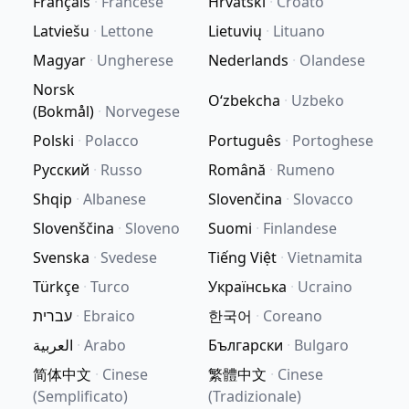
Français
·
Francese
Hrvatski
·
Croato
Latviešu
·
Lettone
Lietuvių
·
Lituano
Magyar
·
Ungherese
Nederlands
·
Olandese
Norsk
Oʻzbekcha
·
Uzbeko
(Bokmål)
·
Norvegese
Polski
·
Polacco
Português
·
Portoghese
Русский
·
Russo
Română
·
Rumeno
Shqip
·
Albanese
Slovenčina
·
Slovacco
Slovenščina
·
Sloveno
Suomi
·
Finlandese
Svenska
·
Svedese
Tiếng Việt
·
Vietnamita
Türkçe
·
Turco
Українська
·
Ucraino
עברית
·
Ebraico
한국어
·
Coreano
العربية
·
Arabo
Български
·
Bulgaro
简体中文
·
Cinese
繁體中文
·
Cinese
(Semplificato)
(Tradizionale)