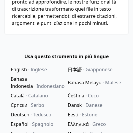
pronto ad approfondire, le nostre funzionalità
di trascrizione trasformano quei file in testo
ricercabile, permettendoti di estrarre citazioni,
argomenti e punti d’azione in pochi minuti.
Usa questo strumento in più lingue
English
·
Inglese
日本語
·
Giapponese
Bahasa
Bahasa Melayu
·
Malese
Indonesia
·
Indonesiano
Català
·
Catalano
Čeština
·
Ceco
Српски
·
Serbo
Dansk
·
Danese
Deutsch
·
Tedesco
Eesti
·
Estone
Español
·
Spagnolo
Ελληνικά
·
Greco