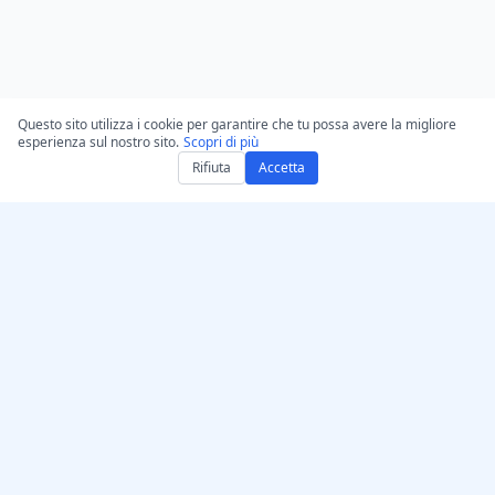
Questo sito utilizza i cookie per garantire che tu possa avere la migliore
esperienza sul nostro sito.
Scopri di più
Rifiuta
Accetta
Ottieni AccurateScribe.ai
AccurateScribe.ai
App Web – Trascrittore AI
Trascrizione audio e video
online
di livello aziendale
alimentata da tecnologia
App iOS – Trascrittore di
avanzata di IA.
note vocali con IA
Trascrittore IA – Microsoft
Store