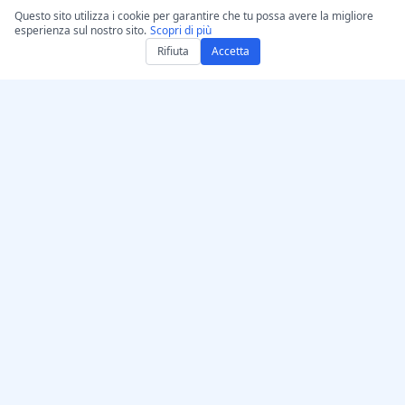
Questo sito utilizza i cookie per garantire che tu possa avere la migliore
esperienza sul nostro sito.
Scopri di più
Rifiuta
Accetta
Ottieni AccurateScribe.ai
AccurateScribe.ai
App Web – Trascrittore AI
Trascrizione audio e video
online
di livello aziendale
alimentata da tecnologia
App iOS – Trascrittore di
avanzata di IA.
note vocali con IA
Trascrittore IA – Microsoft
Store
Estensione di trascrizione
© 2026 AccurateScribe.ai.
per Chrome
All rights reserved.
Assistente GPT