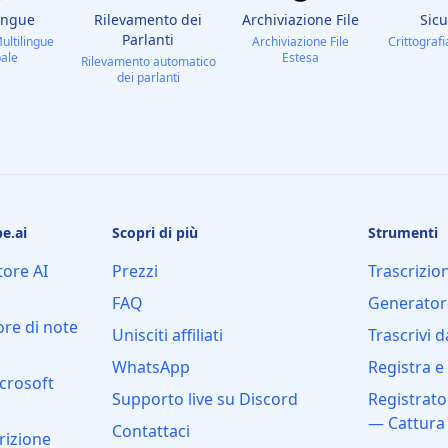
ingue
Rilevamento dei
Archiviazione File
Sic
Parlanti
ultilingue
Archiviazione File
Crittograf
ale
Estesa
Rilevamento automatico
dei parlanti
e.ai
Scopri di più
Strumenti
tore AI
Prezzi
Trascrizio
FAQ
Generatore 
ore di note
Unisciti affiliati
Trascrivi 
WhatsApp
Registra e 
icrosoft
Supporto live su Discord
Registrato
— Cattura 
Contattaci
rizione