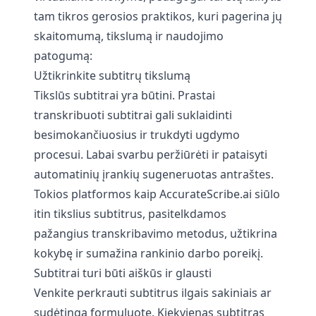
tam tikros gerosios praktikos, kuri pagerina jų
skaitomumą, tikslumą ir naudojimo
patogumą:
Užtikrinkite subtitrų tikslumą
Tikslūs subtitrai yra būtini. Prastai
transkribuoti subtitrai gali suklaidinti
besimokančiuosius ir trukdyti ugdymo
procesui. Labai svarbu peržiūrėti ir pataisyti
automatinių įrankių sugeneruotas antraštes.
Tokios platformos kaip
AccurateScribe.ai
siūlo
itin tikslius subtitrus, pasitelkdamos
pažangius transkribavimo metodus, užtikrina
kokybę ir sumažina rankinio darbo poreikį.
Subtitrai turi būti aiškūs ir glausti
Venkite perkrauti subtitrus ilgais sakiniais ar
sudėtinga formuluote. Kiekvienas subtitras