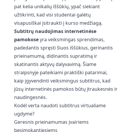
pat kelia unikalių iššūkių, ypač siekiant
užtikrinti, kad visi studentai galėtų
visapusiškai įsitraukti į kurso medžiagą.
Subtitrų naudojimas internetinėse
pamokose
yra veiksmingas sprendimas,
padedantis spręsti šiuos iššūkius, gerinantis
prieinamumą, didinantis supratimą ir
skatinantis aktyvų dalyvavimą. Šiame
straipsnyje pateikiami praktiški patarimai,
kaip įgyvendinti veiksmingus subtitrus, kad
jūsų internetinės pamokos būtų įtraukesnės ir
naudingesnės.
Kodėl verta naudoti subtitrus virtualiame
ugdyme?
Geresnis prieinamumas įvairiems
besimokantiesiems