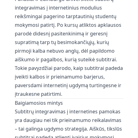
integravimas į internetinius modulius
reikšmingai pagerino tarptautinių studentų
mokymosi patirtį. Po kursų atliktos apklausos
parodė didesnį pasitenkinimą ir geresnį
supratimą tarp tų besimokančiųjų, kurių
pirmoji kalba nebuvo anglų, dėl papildomo
aiškumo ir pagalbos, kurią suteikė subtitrai.
Tokie pavyzdžiai parodo, kaip subtitrai padeda
įveikti kalbos ir prieinamumo barjerus,
paversdami internetinį ugdymą turtingesne ir
įtraukesne patirtimi.
Baigiamosios mintys
Subtitrų integravimas į internetines pamokas
yra daugiau nei tik prieinamumo reikalavimas
– tai galinga ugdymo strategija. Aiškūs, tikslūs
subtitrai padeda atliepti įvairius mokymosi