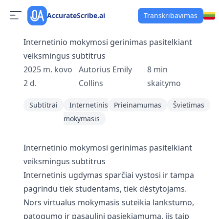
AccurateScribe.ai
Transkribavimas
Internetinio mokymosi gerinimas pasitelkiant
veiksmingus subtitrus
2025 m. kovo
Autorius
Emily
8
min
2 d.
Collins
skaitymo
Subtitrai
Internetinis
Prieinamumas
Švietimas
mokymasis
Internetinio mokymosi gerinimas pasitelkiant
veiksmingus subtitrus
Internetinis ugdymas sparčiai vystosi ir tampa
pagrindu tiek studentams, tiek dėstytojams.
Nors virtualus mokymasis suteikia lankstumo,
patogumo ir pasaulinį pasiekiamumą, jis taip