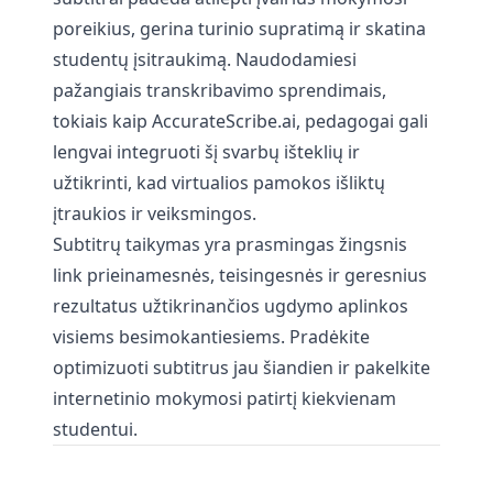
poreikius, gerina turinio supratimą ir skatina
studentų įsitraukimą. Naudodamiesi
pažangiais transkribavimo sprendimais,
tokiais kaip
AccurateScribe.ai
, pedagogai gali
lengvai integruoti šį svarbų išteklių ir
užtikrinti, kad virtualios pamokos išliktų
įtraukios ir veiksmingos.
Subtitrų taikymas yra prasmingas žingsnis
link prieinamesnės, teisingesnės ir geresnius
rezultatus užtikrinančios ugdymo aplinkos
visiems besimokantiesiems. Pradėkite
optimizuoti subtitrus jau šiandien ir pakelkite
internetinio mokymosi patirtį kiekvienam
studentui.