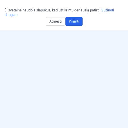
Ši svetainė naudoja slapukus, kad užtikrintų geriausią patirtį.
Sužinoti
daugiau
Atmesti
Priimti
Gaukite AccurateScribe.ai
AccurateScribe.ai
Internetinė programa –
Įmonės lygio garso ir
Internetinis AI
vaizdo perrašymas,
transkribuotojas
varomas pažangios DI
technologijos.
iOS programėlė – AI garso
užrašų transkripcija
AI transkriptorius –
Microsoft Store
© 2026 AccurateScribe.ai.
„Chrome“ transkripcijos
All rights reserved.
plėtinys