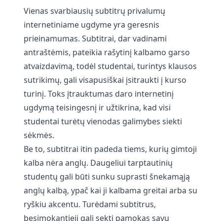
Vienas svarbiausių subtitrų privalumų
internetiniame ugdyme yra geresnis
prieinamumas. Subtitrai, dar vadinami
antraštėmis, pateikia rašytinį kalbamo garso
atvaizdavimą, todėl studentai, turintys klausos
sutrikimų, gali visapusiškai įsitraukti į kurso
turinį. Toks įtrauktumas daro internetinį
ugdymą teisingesnį ir užtikrina, kad visi
studentai turėtų vienodas galimybes siekti
sėkmės.
Be to, subtitrai itin padeda tiems, kurių gimtoji
kalba nėra anglų. Daugeliui tarptautinių
studentų gali būti sunku suprasti šnekamąją
anglų kalbą, ypač kai ji kalbama greitai arba su
ryškiu akcentu. Turėdami subtitrus,
besimokantieji gali sekti pamokas savu