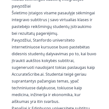
pavyzdžiai
Švietimo įstaigos visame pasaulyje sėkmingai
integravo subtitrus į savo virtualias klases ir
pastebėjo reikšmingų studentų įsitraukimo
bei rezultatų pagerėjimų.
Pavyzdžiui, Stanfordo universiteto
internetiniuose kursuose buvo pastebėtas
didesnis studentų dalyvavimas po to, kai buvo
įtraukti aukštos kokybės subtitrai,
sugeneruoti naudojant tokias paslaugas kaip
AccurateScribe.ai
. Studentai teigė geriau
suprantantys pažangias temas, ypač
techniniuose dalykuose, tokiuose kaip
medicina, inžinerija ir ekonomika, kur
aiškumas yra itin svarbus.
Panašiai ir Edinburgo universitete subtitrų