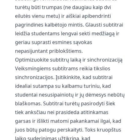
turėtų būti trumpas (ne daugiau kaip dvi
eilutės vienu metu) ir aiškiai apibendrinti
pagrindines kalbėtojo mintis. Glausti subtitrai
leidžia studentams lengvai sekti medžiagą ir
geriau suprasti esmines sąvokas
nepasijuntant priblokštiems.
Optimizuokite subtitrų laiką ir sinchronizaciją
Veiksmingiems subtitrams reikia tikslios
sinchronizacijos. Įsitikinkite, kad subtitrai
idealiai sutampa su kalbamu turiniu, kad
studentai nesusipainiotų ir jų dėmesys nebūtų
blaškomas. Subtitrai turėtų pasirodyti šiek
tiek anksčiau nei prasideda atitinkamas
garsas ir išlikti matomi pakankamai ilgai, kad
juos būtų patogu perskaityti. Toks kruopštus
laiko suderinimas užtikrina, kad