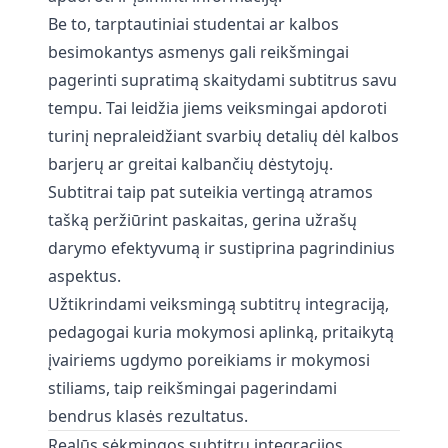
Be to, tarptautiniai studentai ar kalbos
besimokantys asmenys gali reikšmingai
pagerinti supratimą skaitydami subtitrus savu
tempu. Tai leidžia jiems veiksmingai apdoroti
turinį nepraleidžiant svarbių detalių dėl kalbos
barjerų ar greitai kalbančių dėstytojų.
Subtitrai taip pat suteikia vertingą atramos
tašką peržiūrint paskaitas, gerina užrašų
darymo efektyvumą ir sustiprina pagrindinius
aspektus.
Užtikrindami veiksmingą subtitrų integraciją,
pedagogai kuria mokymosi aplinką, pritaikytą
įvairiems ugdymo poreikiams ir mokymosi
stiliams, taip reikšmingai pagerindami
bendrus klasės rezultatus.
Realūs sėkmingos subtitrų integracijos