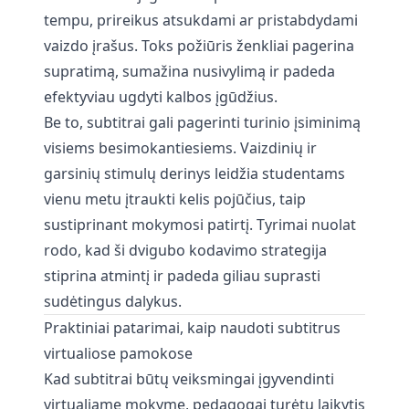
tempu, prireikus atsukdami ar pristabdydami
vaizdo įrašus. Toks požiūris ženkliai pagerina
supratimą, sumažina nusivylimą ir padeda
efektyviau ugdyti kalbos įgūdžius.
Be to, subtitrai gali pagerinti turinio įsiminimą
visiems besimokantiesiems. Vaizdinių ir
garsinių stimulų derinys leidžia studentams
vienu metu įtraukti kelis pojūčius, taip
sustiprinant mokymosi patirtį. Tyrimai nuolat
rodo, kad ši dvigubo kodavimo strategija
stiprina atmintį ir padeda giliau suprasti
sudėtingus dalykus.
Praktiniai patarimai, kaip naudoti subtitrus
virtualiose pamokose
Kad subtitrai būtų veiksmingai įgyvendinti
virtualiame mokyme, pedagogai turėtų laikytis