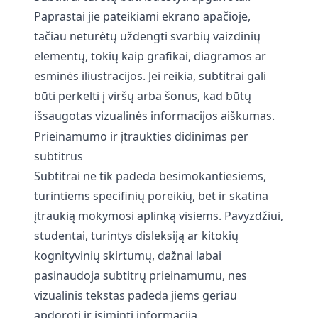
Paprastai jie pateikiami ekrano apačioje,
tačiau neturėtų uždengti svarbių vaizdinių
elementų, tokių kaip grafikai, diagramos ar
esminės iliustracijos. Jei reikia, subtitrai gali
būti perkelti į viršų arba šonus, kad būtų
išsaugotas vizualinės informacijos aiškumas.
Prieinamumo ir įtraukties didinimas per
subtitrus
Subtitrai ne tik padeda besimokantiesiems,
turintiems specifinių poreikių, bet ir skatina
įtraukią mokymosi aplinką visiems. Pavyzdžiui,
studentai, turintys disleksiją ar kitokių
kognityvinių skirtumų, dažnai labai
pasinaudoja subtitrų prieinamumu, nes
vizualinis tekstas padeda jiems geriau
apdoroti ir įsiminti informaciją.