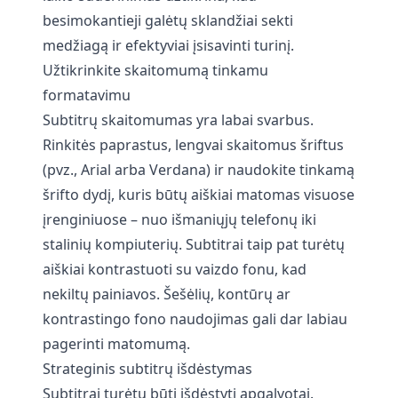
besimokantieji galėtų sklandžiai sekti
medžiagą ir efektyviai įsisavinti turinį.
Užtikrinkite skaitomumą tinkamu
formatavimu
Subtitrų skaitomumas yra labai svarbus.
Rinkitės paprastus, lengvai skaitomus šriftus
(pvz., Arial arba Verdana) ir naudokite tinkamą
šrifto dydį, kuris būtų aiškiai matomas visuose
įrenginiuose – nuo išmaniųjų telefonų iki
stalinių kompiuterių. Subtitrai taip pat turėtų
aiškiai kontrastuoti su vaizdo fonu, kad
nekiltų painiavos. Šešėlių, kontūrų ar
kontrastingo fono naudojimas gali dar labiau
pagerinti matomumą.
Strateginis subtitrų išdėstymas
Subtitrai turėtų būti išdėstyti apgalvotai.