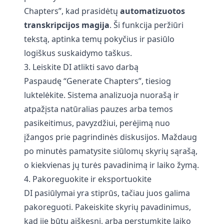
Chapters”, kad prasidėtų
automatizuotos
transkripcijos magija
. Ši funkcija peržiūri
tekstą, aptinka temų pokyčius ir pasiūlo
logiškus suskaidymo taškus.
3. Leiskite DI atlikti savo darbą
Paspaudę “Generate Chapters”, tiesiog
luktelėkite. Sistema analizuoja nuorašą ir
atpažįsta natūralias pauzes arba temos
pasikeitimus, pavyzdžiui, perėjimą nuo
įžangos prie pagrindinės diskusijos. Maždaug
po minutės pamatysite siūlomų skyrių sąrašą,
o kiekvienas jų turės pavadinimą ir laiko žymą.
4. Pakoreguokite ir eksportuokite
DI pasiūlymai yra stiprūs, tačiau juos galima
pakoreguoti. Pakeiskite skyrių pavadinimus,
kad jie būtų aiškesni, arba perstumkite laiko