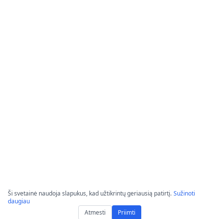
Ši svetainė naudoja slapukus, kad užtikrintų geriausią patirtį.
Sužinoti
daugiau
Atmesti
Priimti