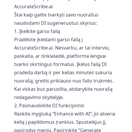
AccurateScribe.ai
Štai kaip galite tvarkyti savo nuorašus
naudodami DI sugeneruotus skyrius:
1. Įkelkite garso failą
Pradėkite įkeldami garso failą į
AccurateScribe.ai. Nesvarbu, ar tai interviu,
paskaita, ar tinklalaidė, platforma lengvai
tvarko skirtingus formatus. Įkėlus failą DI
pradeda darbą ir per kelias minutes sukuria
nuorašą; greitis priklauso nuo failo trukmės.
Kai viskas bus paruošta, atidarykite nuorašą
redagavimo skydelyje.
2. Pasinaudokite DI funkcijomis
Raskite mygtuką “Enhance with AI”; jis atveria
kelią į papildomus įrankius. Spustelėjus jį,
pasirodys meniu. Pasirinkite “Generate