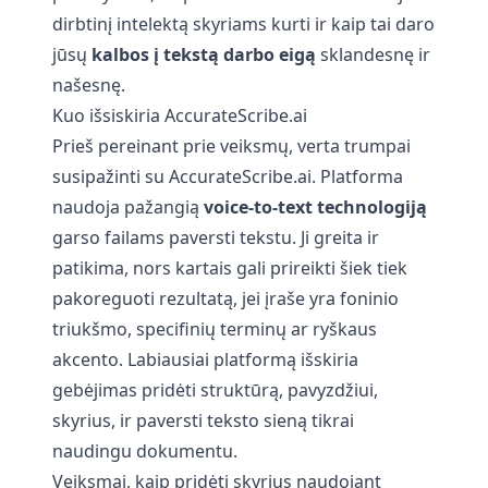
dirbtinį intelektą skyriams kurti ir kaip tai daro
jūsų
kalbos į tekstą darbo eigą
sklandesnę ir
našesnę.
Kuo išsiskiria AccurateScribe.ai
Prieš pereinant prie veiksmų, verta trumpai
susipažinti su AccurateScribe.ai. Platforma
naudoja pažangią
voice-to-text technologiją
garso failams paversti tekstu. Ji greita ir
patikima, nors kartais gali prireikti šiek tiek
pakoreguoti rezultatą, jei įraše yra foninio
triukšmo, specifinių terminų ar ryškaus
akcento. Labiausiai platformą išskiria
gebėjimas pridėti struktūrą, pavyzdžiui,
skyrius, ir paversti teksto sieną tikrai
naudingu dokumentu.
Veiksmai, kaip pridėti skyrius naudojant