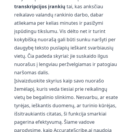
transkripcijos įrankių
tai, kas anksčiau
reikalavo valandų rankinio darbo, dabar
atliekama per kelias minutes ir pasižymi
įspūdingu tikslumu. Vis dėlto net ir turint
kokybišką nuorašą gali būti sunku naršyti per
daugybę teksto puslapių ieškant svarbiausių
vietų. Čia padeda skyriai: jie suskaido ilgus
nuorašus į lengviau peržvelgiamas ir patogiau
naršomas dalis.
Įsivaizduokite skyrius kaip savo nuorašo
žemėlapį, kuris veda tiesiai prie reikalingų
vietų be begalinio slinkimo. Nesvarbu, ar esate
tyrėjas, ieškantis duomenų, ar turinio kūrėjas,
išsitraukiantis citatas, ši funkcija smarkiai
pagerina efektyvumą. Šiame vadove
parodysime, kaip AccurateScribe.ai naudoja