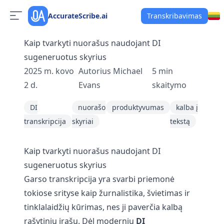
AccurateScribe.ai
Transkribavimas
Kaip tvarkyti nuorašus naudojant DI
sugeneruotus skyrius
2025 m. kovo
Autorius
Michael
5
min
2 d.
Evans
skaitymo
DI
nuorašo
produktyvumas
kalba į
transkripcija
skyriai
tekstą
Kaip tvarkyti nuorašus naudojant DI
sugeneruotus skyrius
Garso transkripcija yra svarbi priemonė
tokiose srityse kaip žurnalistika, švietimas ir
tinklalaidžių kūrimas, nes ji paverčia kalbą
rašytiniu įrašu. Dėl modernių
DI