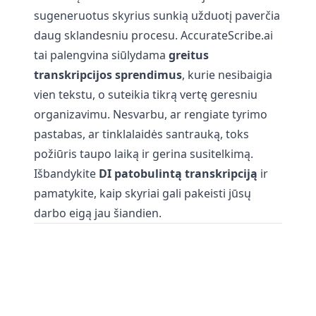
sugeneruotus skyrius sunkią užduotį paverčia
daug sklandesniu procesu. AccurateScribe.ai
tai palengvina siūlydama
greitus
transkripcijos sprendimus
, kurie nesibaigia
vien tekstu, o suteikia tikrą vertę geresniu
organizavimu. Nesvarbu, ar rengiate tyrimo
pastabas, ar tinklalaidės santrauką, toks
požiūris taupo laiką ir gerina susitelkimą.
Išbandykite
DI patobulintą transkripciją
ir
pamatykite, kaip skyriai gali pakeisti jūsų
darbo eigą jau šiandien.