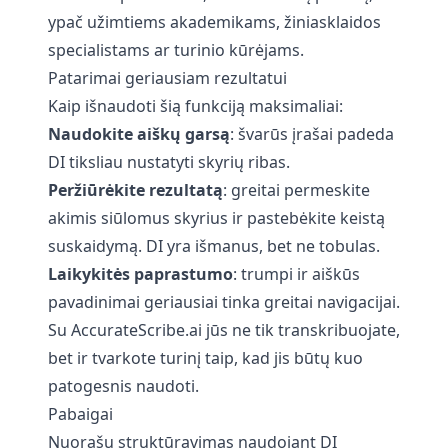
ypač užimtiems akademikams, žiniasklaidos
specialistams ar turinio kūrėjams.
Patarimai geriausiam rezultatui
Kaip išnaudoti šią funkciją maksimaliai:
Naudokite aiškų garsą
: švarūs įrašai padeda
DI tiksliau nustatyti skyrių ribas.
Peržiūrėkite rezultatą
: greitai permeskite
akimis siūlomus skyrius ir pastebėkite keistą
suskaidymą. DI yra išmanus, bet ne tobulas.
Laikykitės paprastumo
: trumpi ir aiškūs
pavadinimai geriausiai tinka greitai navigacijai.
Su AccurateScribe.ai jūs ne tik transkribuojate,
bet ir tvarkote turinį taip, kad jis būtų kuo
patogesnis naudoti.
Pabaigai
Nuorašų struktūravimas naudojant DI