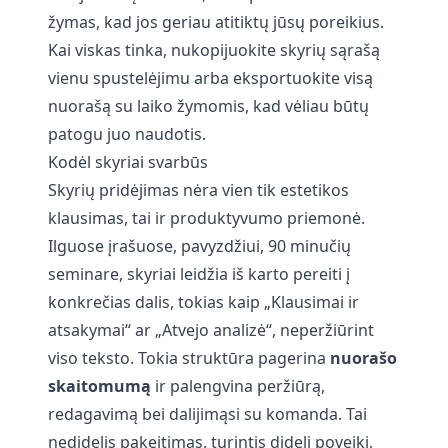
žymas, kad jos geriau atitiktų jūsų poreikius.
Kai viskas tinka, nukopijuokite skyrių sąrašą
vienu spustelėjimu arba eksportuokite visą
nuorašą su laiko žymomis, kad vėliau būtų
patogu juo naudotis.
Kodėl skyriai svarbūs
Skyrių pridėjimas nėra vien tik estetikos
klausimas, tai ir produktyvumo priemonė.
Ilguose įrašuose, pavyzdžiui, 90 minučių
seminare, skyriai leidžia iš karto pereiti į
konkrečias dalis, tokias kaip „Klausimai ir
atsakymai“ ar „Atvejo analizė“, neperžiūrint
viso teksto. Tokia struktūra pagerina
nuorašo
skaitomumą
ir palengvina peržiūrą,
redagavimą bei dalijimąsi su komanda. Tai
nedidelis pakeitimas, turintis didelį poveikį,