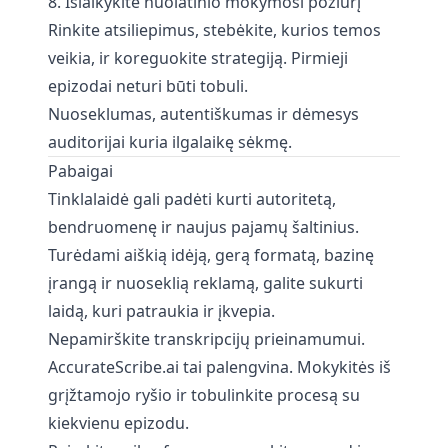
8. Išlaikykite nuolatinio mokymosi požiūrį
Rinkite atsiliepimus, stebėkite, kurios temos
veikia, ir koreguokite strategiją. Pirmieji
epizodai neturi būti tobuli.
Nuoseklumas, autentiškumas ir dėmesys
auditorijai kuria ilgalaikę sėkmę.
Pabaigai
Tinklalaidė gali padėti kurti autoritetą,
bendruomenę ir naujus pajamų šaltinius.
Turėdami aiškią idėją, gerą formatą, bazinę
įrangą ir nuoseklią reklamą, galite sukurti
laidą, kuri patraukia ir įkvepia.
Nepamirškite transkripcijų prieinamumui.
AccurateScribe.ai
tai palengvina. Mokykitės iš
grįžtamojo ryšio ir tobulinkite procesą su
kiekvienu epizodu.