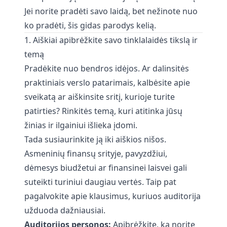
Jei norite pradėti savo laidą, bet nežinote nuo
ko pradėti, šis gidas parodys kelią.
1. Aiškiai apibrėžkite savo tinklalaidės tikslą ir
temą
Pradėkite nuo bendros idėjos. Ar dalinsitės
praktiniais verslo patarimais, kalbėsite apie
sveikatą ar aiškinsite sritį, kurioje turite
patirties? Rinkitės temą, kuri atitinka jūsų
žinias ir ilgainiui išlieka įdomi.
Tada susiaurinkite ją iki aiškios nišos.
Asmeninių finansų srityje, pavyzdžiui,
dėmesys biudžetui ar finansinei laisvei gali
suteikti turiniui daugiau vertės. Taip pat
pagalvokite apie klausimus, kuriuos auditorija
užduoda dažniausiai.
Auditorijos personos:
Apibrėžkite, ką norite