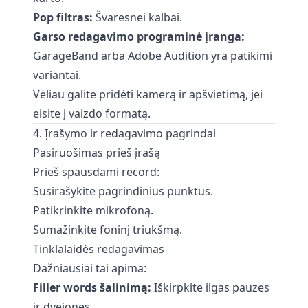
Pop filtras:
Švaresnei kalbai.
Garso redagavimo programinė įranga:
GarageBand arba Adobe Audition yra patikimi
variantai.
Vėliau galite pridėti kamerą ir apšvietimą, jei
eisite į vaizdo formatą.
4. Įrašymo ir redagavimo pagrindai
Pasiruošimas prieš įrašą
Prieš spausdami record:
Susirašykite pagrindinius punktus.
Patikrinkite mikrofoną.
Sumažinkite foninį triukšmą.
Tinklalaidės redagavimas
Dažniausiai tai apima:
Filler words šalinimą:
Iškirpkite ilgas pauzes
ir dvejones.