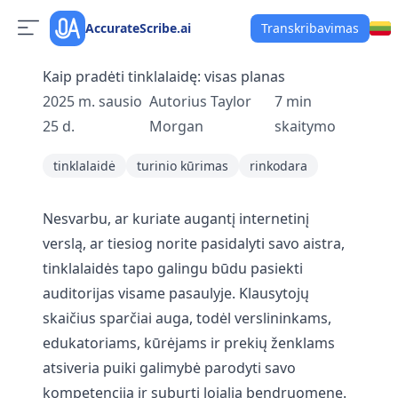
AccurateScribe.ai
Transkribavimas
Kaip pradėti tinklalaidę: visas planas
2025 m. sausio
Autorius
Taylor
7
min
25 d.
Morgan
skaitymo
tinklalaidė
turinio kūrimas
rinkodara
Nesvarbu, ar kuriate augantį internetinį
verslą, ar tiesiog norite pasidalyti savo aistra,
tinklalaidės tapo galingu būdu pasiekti
auditorijas visame pasaulyje. Klausytojų
skaičius sparčiai auga, todėl verslininkams,
edukatoriams, kūrėjams ir prekių ženklams
atsiveria puiki galimybė parodyti savo
kompetenciją ir suburti lojalią bendruomenę.