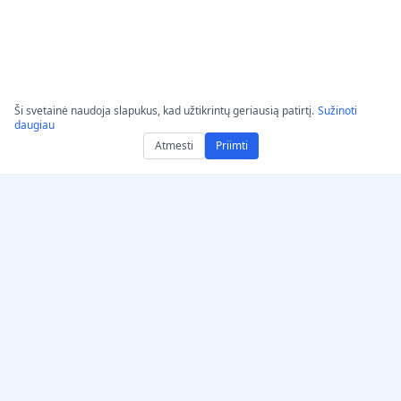
Ši svetainė naudoja slapukus, kad užtikrintų geriausią patirtį.
Sužinoti
daugiau
Atmesti
Priimti
Gaukite AccurateScribe.ai
AccurateScribe.ai
Internetinė programa –
Įmonės lygio garso ir
Internetinis AI
vaizdo perrašymas,
transkribuotojas
varomas pažangios DI
technologijos.
iOS programėlė – AI garso
užrašų transkripcija
AI transkriptorius –