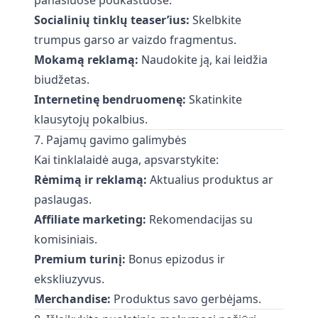
panašiuose podkastuose.
Socialinių tinklų teaser’ius:
Skelbkite
trumpus garso ar vaizdo fragmentus.
Mokamą reklamą:
Naudokite ją, kai leidžia
biudžetas.
Internetinę bendruomenę:
Skatinkite
klausytojų pokalbius.
7. Pajamų gavimo galimybės
Kai tinklalaidė auga, apsvarstykite:
Rėmimą ir reklamą:
Aktualius produktus ar
paslaugas.
Affiliate marketing:
Rekomendacijas su
komisiniais.
Premium turinį:
Bonus epizodus ir
ekskliuzyvus.
Merchandise:
Produktus savo gerbėjams.