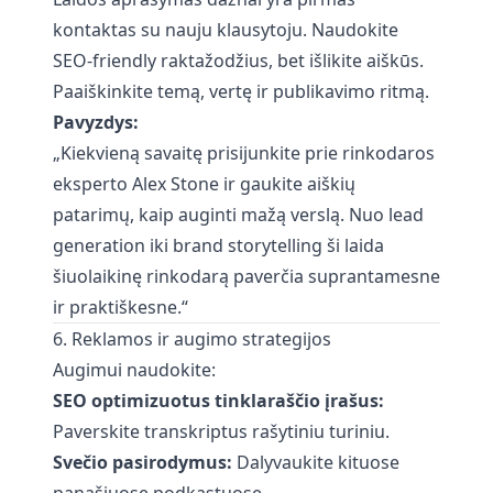
kontaktas su nauju klausytoju. Naudokite
SEO-friendly raktažodžius, bet išlikite aiškūs.
Paaiškinkite temą, vertę ir publikavimo ritmą.
Pavyzdys:
„Kiekvieną savaitę prisijunkite prie rinkodaros
eksperto Alex Stone ir gaukite aiškių
patarimų, kaip auginti mažą verslą. Nuo lead
generation iki brand storytelling ši laida
šiuolaikinę rinkodarą paverčia suprantamesne
ir praktiškesne.“
6. Reklamos ir augimo strategijos
Augimui naudokite:
SEO optimizuotus tinklaraščio įrašus:
Paverskite transkriptus rašytiniu turiniu.
Svečio pasirodymus:
Dalyvaukite kituose