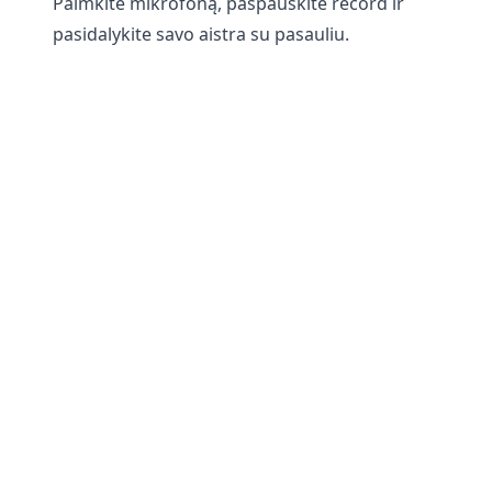
Paimkite mikrofoną, paspauskite record ir
pasidalykite savo aistra su pasauliu.