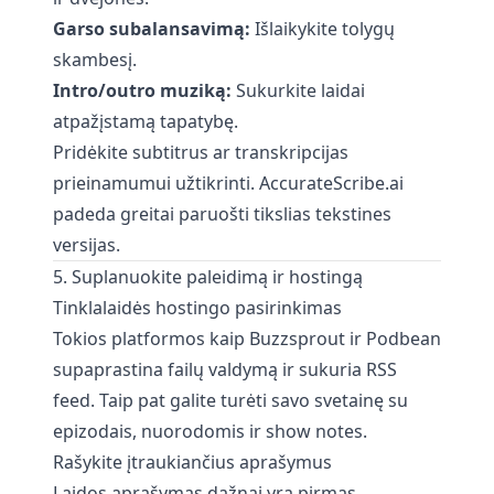
Garso subalansavimą:
Išlaikykite tolygų
skambesį.
Intro/outro muziką:
Sukurkite laidai
atpažįstamą tapatybę.
Pridėkite subtitrus ar transkripcijas
prieinamumui užtikrinti.
AccurateScribe.ai
padeda greitai paruošti tikslias tekstines
versijas.
5. Suplanuokite paleidimą ir hostingą
Tinklalaidės hostingo pasirinkimas
Tokios platformos kaip Buzzsprout ir Podbean
supaprastina failų valdymą ir sukuria RSS
feed. Taip pat galite turėti savo svetainę su
epizodais, nuorodomis ir show notes.
Rašykite įtraukiančius aprašymus
Laidos aprašymas dažnai yra pirmas