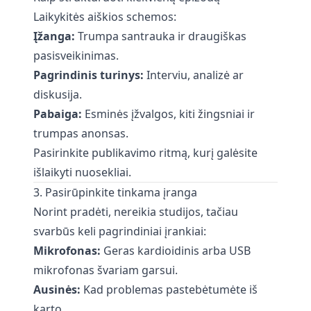
Laikykitės aiškios schemos:
Įžanga:
Trumpa santrauka ir draugiškas
pasisveikinimas.
Pagrindinis turinys:
Interviu, analizė ar
diskusija.
Pabaiga:
Esminės įžvalgos, kiti žingsniai ir
trumpas anonsas.
Pasirinkite publikavimo ritmą, kurį galėsite
išlaikyti nuosekliai.
3. Pasirūpinkite tinkama įranga
Norint pradėti, nereikia studijos, tačiau
svarbūs keli pagrindiniai įrankiai:
Mikrofonas:
Geras kardioidinis arba USB
mikrofonas švariam garsui.
Ausinės:
Kad problemas pastebėtumėte iš
karto.