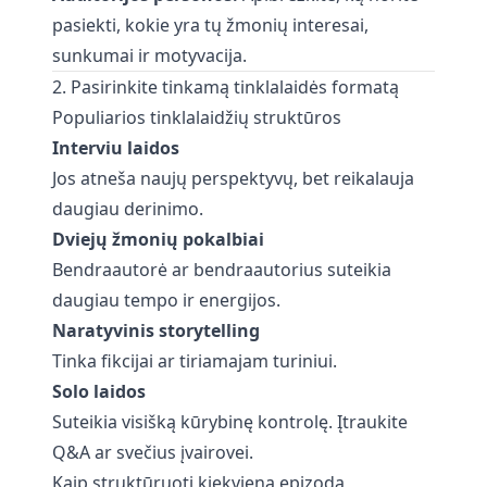
pasiekti, kokie yra tų žmonių interesai,
sunkumai ir motyvacija.
2. Pasirinkite tinkamą tinklalaidės formatą
Populiarios tinklalaidžių struktūros
Interviu laidos
Jos atneša naujų perspektyvų, bet reikalauja
daugiau derinimo.
Dviejų žmonių pokalbiai
Bendraautorė ar bendraautorius suteikia
daugiau tempo ir energijos.
Naratyvinis storytelling
Tinka fikcijai ar tiriamajam turiniui.
Solo laidos
Suteikia visišką kūrybinę kontrolę. Įtraukite
Q&A ar svečius įvairovei.
Kaip struktūruoti kiekvieną epizodą