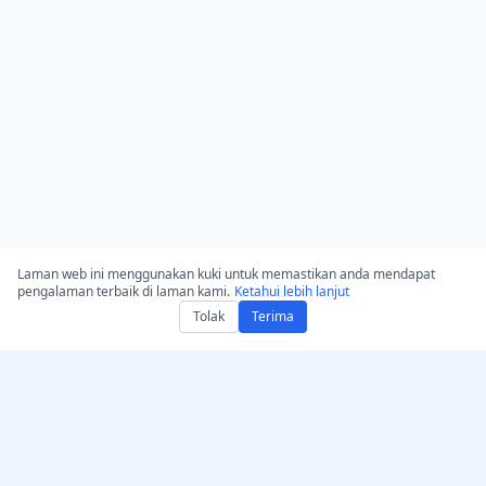
Laman web ini menggunakan kuki untuk memastikan anda mendapat
pengalaman terbaik di laman kami.
Ketahui lebih lanjut
Tolak
Terima
Dapatkan AccurateScribe.ai
AccurateScribe.ai
Aplikasi Web – Transcriber
Transkripsi audio & video
AI Dalam Talian