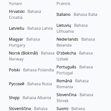
Yunani
Prancis
Hrvatski
·
Bahasa
Italiano
·
Bahasa Italia
Croatia
Lietuvių
·
Bahasa
Latviešu
·
Bahasa Latvia
Lithuania
Magyar
·
Bahasa
Nederlands
·
Bahasa
Hungary
Belanda
Norsk (Bokmål)
·
Bahasa
Oʻzbekcha
·
Bahasa
Norway
Uzbek
Português
·
Bahasa
Polski
·
Bahasa Polandia
Portugal
Română
·
Bahasa
Русский
·
Bahasa Rusia
Romania
Slovenčina
·
Bahasa
Shqip
·
Bahasa Albania
Slovak
Slovenščina
·
Bahasa
Suomi
·
Bahasa