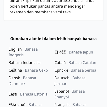
ditranskripsikan dalam AccurateScribe.ai, anda
boleh bertukar pantas antara mendengar
rakaman dan membaca versi teks.
Gunakan alat ini dalam lebih banyak bahasa
English
·
Bahasa
日本語
·
Bahasa Jepun
Inggeris
Bahasa Indonesia
Català
·
Bahasa Catalan
Čeština
·
Bahasa Ceko
Српски
·
Bahasa Serbia
Dansk
·
Bahasa
Deutsch
·
Bahasa
Denmark
Jerman
Español
·
Bahasa
Eesti
·
Bahasa Estonia
Spanyol
Ελληνικά
·
Bahasa
Français
·
Bahasa