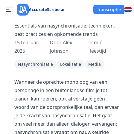
AccurateScribe.ai
Transcriptie
Essentials van nasynchronisatie: technieken,
best practices en opkomende trends
15 februari
Door
Alex
2
min.
2025
Johnson
leestijd
Nasynchronisatie
Lokalisatie
Media
Wanneer de oprechte monoloog van een
personage in een buitenlandse film je tot
tranen kan roeren, ook al versta je geen
woord van de oorspronkelijke taal, dan ervaar
je de kracht van nasynchronisatie. Het gaat
om veel meer dan alleen dialogen vervangen:
nasynchronisatie vraagt om nauwkeurige