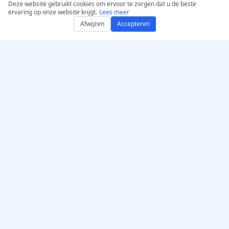
Deze website gebruikt cookies om ervoor te zorgen dat u de beste
ervaring op onze website krijgt.
Lees meer
Afwijzen
Accepteren
Haal AccurateScribe.ai
AccurateScribe.ai
Webapp – Online AI-
Bedrijfsniveau audio- en
transcribeerder
video-transcriptie
ondersteund door
iOS-app – AI-
geavanceerde AI-
spraaknotities-transcriber
technologie.
AI‑transcriptor –
Microsoft Store
Transcriptie‑extensie voor
Chrome
© 2026 AccurateScribe.ai.
GPT Assistent
All rights reserved.