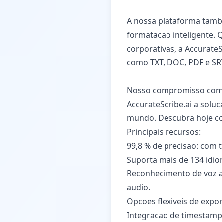
A nossa plataforma tambe
formatacao inteligente. Q
corporativas, a AccurateS
como TXT, DOC, PDF e SR
Nosso compromisso com pr
AccurateScribe.ai a solu
mundo. Descubra hoje com
Principais recursos:
99,8 % de precisao: com 
Suporta mais de 134 idio
Reconhecimento de voz av
audio.
Opcoes flexiveis de expo
Integracao de timestamps