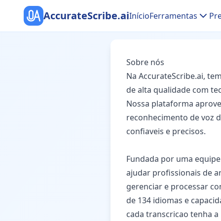
AccurateScribe.ai
Início
Ferramentas
Pr
Sobre nós
Na AccurateScribe.ai, te
de alta qualidade com te
Nossa plataforma aprove
reconhecimento de voz da
confiaveis e precisos.
Fundada por uma equipe de
ajudar profissionais de 
gerenciar e processar co
de 134 idiomas e capacid
cada transcricao tenha a 