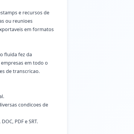
estamps e recursos de
ras ou reunioes
 exportaveis em formatos
 fluida fez da
 e empresas em todo o
s de transcricao.
l.
diversas condicoes de
, DOC, PDF e SRT.