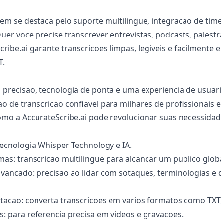
m se destaca pelo suporte multilingue, integracao de tim
uer voce precise transcrever entrevistas, podcasts, palest
cribe.ai garante transcricoes limpas, legiveis e facilmente
T.
ecisao, tecnologia de ponta e uma experiencia de usuario
cao de transcricao confiavel para milhares de profissionais
o a AccurateScribe.ai pode revolucionar suas necessidade
tecnologia Whisper Technology e IA.
mas: transcricao multilingue para alcancar um publico globa
ancado: precisao ao lidar com sotaques, terminologias e 
rtacao: converta transcricoes em varios formatos como TXT
: para referencia precisa em videos e gravacoes.