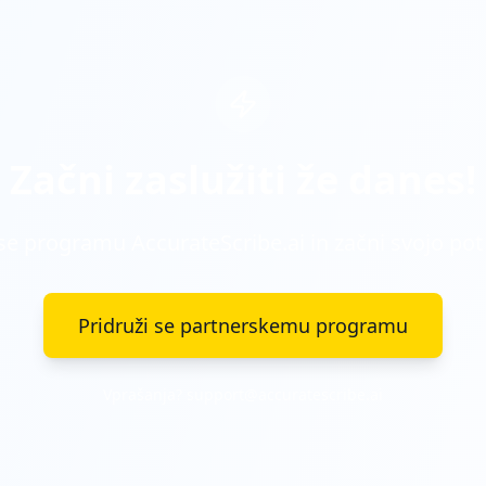
Začni zaslužiti že danes!
 se programu AccurateScribe.ai in začni svojo pot
Pridruži se partnerskemu programu
Vprašanja? support@accuratescribe.ai