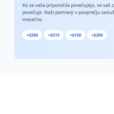
Ko se vaša priporočila povečujejo, se vaš
povečuje. Naši partnerji v povprečju zasluž
mesečno
+$290
+$315
+$150
+$200