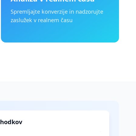
Spremljajte konverzije in nadzorujte
zaslužek v realnem času
ihodkov