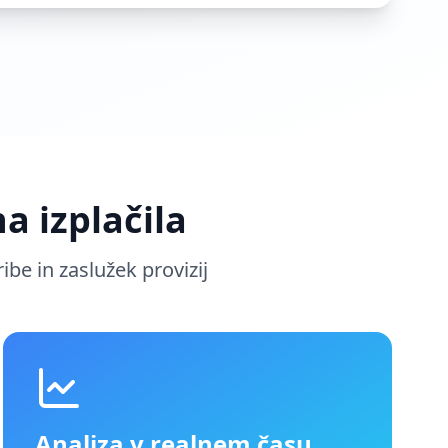
a izplačila
be in zaslužek provizij
Analiza v realnem času