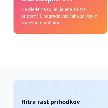
Ne glede na to, ali je ena ali sto
priporočil, nagrada vas čaka za vsako
uspešno naročnino
Hitra rast prihodkov