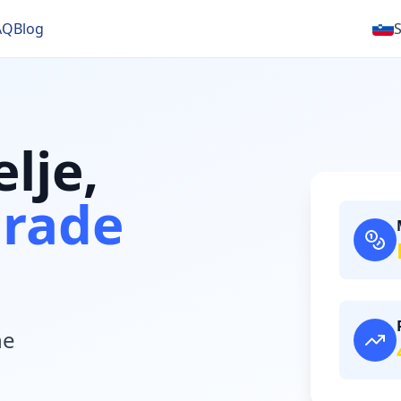
AQ
Blog
lje,
grade
ne