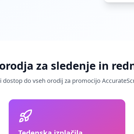
orodja za sledenje in redn
i dostop do vseh orodij za promocijo AccurateScri
Tedenska izplačila