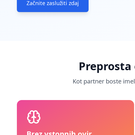
Začnite zaslužiti zdaj
Preprosta 
Kot partner boste imel
Brez vstopnih ovir