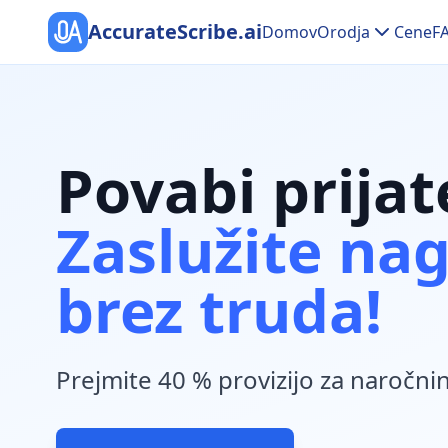
AccurateScribe.ai
Domov
Orodja
Cene
F
Povabi prijate
Zaslužite na
brez truda!
Prejmite 40 % provizijo za naročni