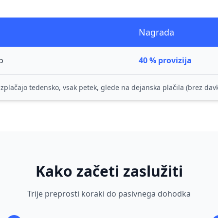
Nagrada
o
40 % provizija
 izplačajo tedensko, vsak petek, glede na dejanska plačila (brez davk
Kako začeti zaslužiti
Trije preprosti koraki do pasivnega dohodka