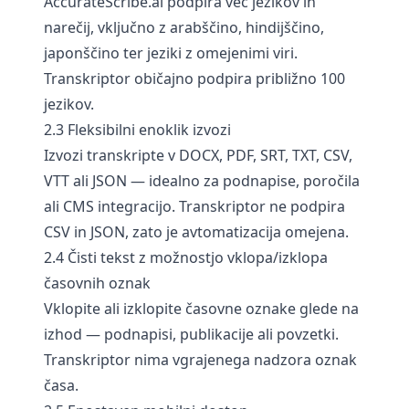
AccurateScribe.ai podpira več jezikov in
narečij, vključno z arabščino, hindijščino,
japonščino ter jeziki z omejenimi viri.
Transkriptor običajno podpira približno 100
jezikov.
2.3 Fleksibilni enoklik izvozi
Izvozi transkripte v DOCX, PDF, SRT, TXT, CSV,
VTT ali JSON — idealno za podnapise, poročila
ali CMS integracijo. Transkriptor ne podpira
CSV in JSON, zato je avtomatizacija omejena.
2.4 Čisti tekst z možnostjo vklopa/izklopa
časovnih oznak
Vklopite ali izklopite časovne oznake glede na
izhod — podnapisi, publikacije ali povzetki.
Transkriptor nima vgrajenega nadzora oznak
časa.