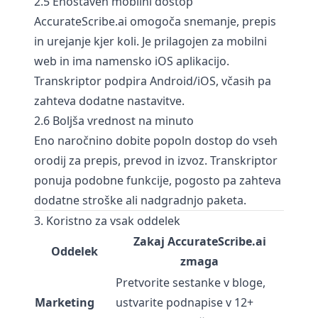
2.5 Enostaven mobilni dostop
AccurateScribe.ai omogoča snemanje, prepis
in urejanje kjer koli. Je prilagojen za mobilni
web in ima namensko iOS aplikacijo.
Transkriptor podpira Android/iOS, včasih pa
zahteva dodatne nastavitve.
2.6 Boljša vrednost na minuto
Eno naročnino dobite popoln dostop do vseh
orodij za prepis, prevod in izvoz. Transkriptor
ponuja podobne funkcije, pogosto pa zahteva
dodatne stroške ali nadgradnjo paketa.
3. Koristno za vsak oddelek
Zakaj AccurateScribe.ai
Oddelek
zmaga
Pretvorite sestanke v bloge,
Marketing
ustvarite podnapise v 12+