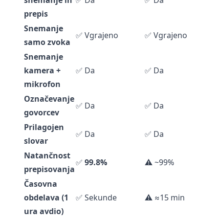
snemanje in
✅ Da
✅ Da
prepis
Snemanje
✅ Vgrajeno
✅ Vgrajeno
samo zvoka
Snemanje
kamera +
✅ Da
✅ Da
mikrofon
Označevanje
✅ Da
✅ Da
govorcev
Prilagojen
✅ Da
✅ Da
slovar
Natančnost
✅
99.8%
⚠️ ~99%
prepisovanja
Časovna
obdelava (1
✅ Sekunde
⚠️ ≈15 min
ura avdio)