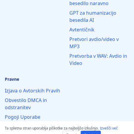
besedilo naravno
GPT za humanizacijo
besedila AI
Avtentičnik
Pretvori avdio/video v
MP3
Pretvorba v WAV: Avdio in
Video
Pravne
Izjava o Avtorskih Pravih
Obvestilo DMCA in
odstranitev
Pogoji Uporabe
Izjava o omejitvi
Ta spletna stran uporablja piškotke za najboljšo izkušnjo.
Izvešči več
odgovornosti