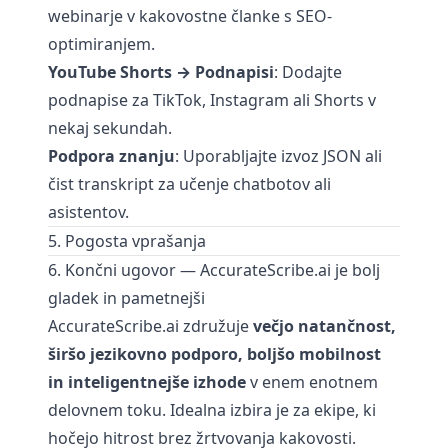
webinarje v kakovostne članke s SEO-
optimiranjem.
YouTube Shorts → Podnapisi
: Dodajte
podnapise za TikTok, Instagram ali Shorts v
nekaj sekundah.
Podpora znanju
: Uporabljajte izvoz JSON ali
čist transkript za učenje chatbotov ali
asistentov.
5. Pogosta vprašanja
6. Končni ugovor — AccurateScribe.ai je bolj
gladek in pametnejši
AccurateScribe.ai združuje
večjo natančnost,
širšo jezikovno podporo, boljšo mobilnost
in inteligentnejše izhode
v enem enotnem
delovnem toku. Idealna izbira je za ekipe, ki
hočejo hitrost brez žrtvovanja kakovosti.