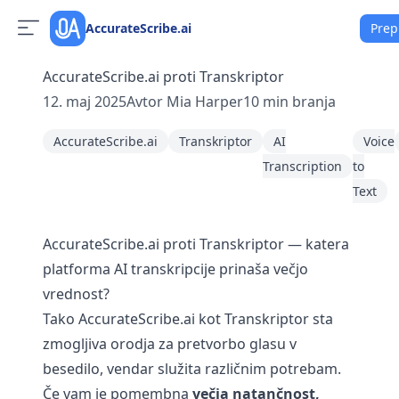
AccurateScribe.ai
Prep
AccurateScribe.ai proti Transkriptor
12. maj 2025
Avtor
Mia Harper
10
min branja
AccurateScribe.ai
Transkriptor
AI
Voice
Transcription
to
Text
AccurateScribe.ai proti Transkriptor — katera
platforma AI transkripcije prinaša večjo
vrednost?
Tako AccurateScribe.ai kot Transkriptor sta
zmogljiva orodja za pretvorbo glasu v
besedilo, vendar služita različnim potrebam.
Če vam je pomembna
večja natančnost,