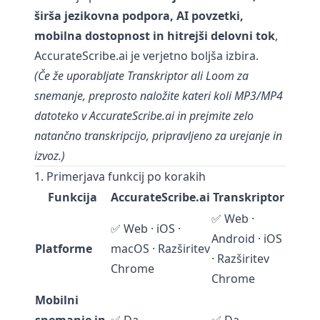
širša jezikovna podpora, AI povzetki,
mobilna dostopnost in hitrejši delovni tok
,
AccurateScribe.ai je verjetno boljša izbira.
(Če že uporabljate Transkriptor ali Loom za
snemanje, preprosto naložite kateri koli MP3/MP4
datoteko v AccurateScribe.ai in prejmite zelo
natančno transkripcijo, pripravljeno za urejanje in
izvoz.)
1. Primerjava funkcij po korakih
Funkcija
AccurateScribe.ai
Transkriptor
✅ Web ·
✅ Web · iOS ·
Android · iOS
Platforme
macOS · Razširitev
· Razširitev
Chrome
Chrome
Mobilni