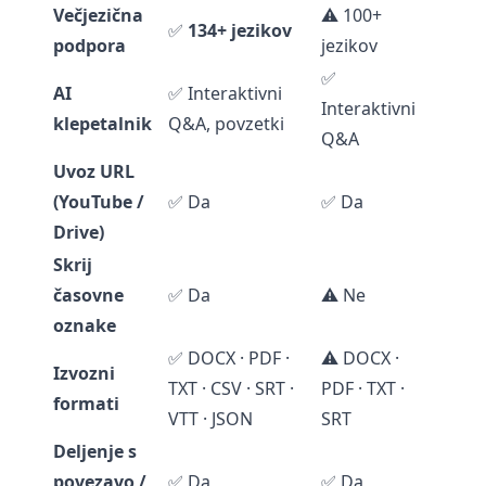
Večjezična
⚠️ 100+
✅
134+ jezikov
podpora
jezikov
✅
AI
✅ Interaktivni
Interaktivni
klepetalnik
Q&A, povzetki
Q&A
Uvoz URL
(YouTube /
✅ Da
✅ Da
Drive)
Skrij
časovne
✅ Da
⚠️ Ne
oznake
✅ DOCX · PDF ·
⚠️ DOCX ·
Izvozni
TXT · CSV · SRT ·
PDF · TXT ·
formati
VTT · JSON
SRT
Deljenje s
povezavo /
✅ Da
✅ Da