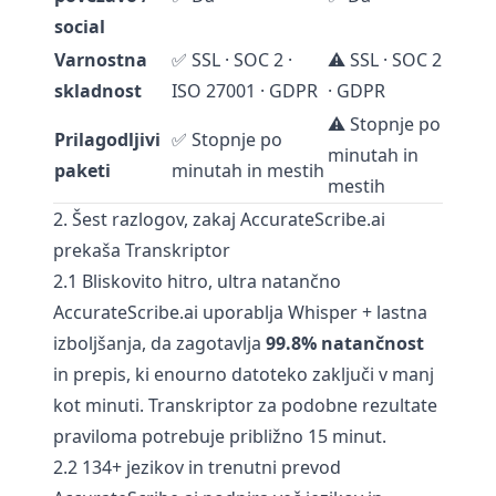
social
Varnostna
✅ SSL · SOC 2 ·
⚠️ SSL · SOC 2
skladnost
ISO 27001 · GDPR
· GDPR
⚠️ Stopnje po
Prilagodljivi
✅ Stopnje po
minutah in
paketi
minutah in mestih
mestih
2. Šest razlogov, zakaj AccurateScribe.ai
prekaša Transkriptor
2.1 Bliskovito hitro, ultra natančno
AccurateScribe.ai uporablja Whisper + lastna
izboljšanja, da zagotavlja
99.8% natančnost
in prepis, ki enourno datoteko zaključi v manj
kot minuti. Transkriptor za podobne rezultate
praviloma potrebuje približno 15 minut.
2.2 134+ jezikov in trenutni prevod