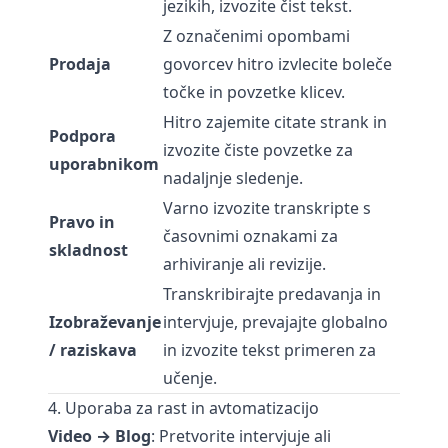
jezikih, izvozite čist tekst.
Z označenimi opombami
Prodaja
govorcev hitro izvlecite boleče
točke in povzetke klicev.
Hitro zajemite citate strank in
Podpora
izvozite čiste povzetke za
uporabnikom
nadaljnje sledenje.
Varno izvozite transkripte s
Pravo in
časovnimi oznakami za
skladnost
arhiviranje ali revizije.
Transkribirajte predavanja in
Izobraževanje
intervjuje, prevajajte globalno
/ raziskava
in izvozite tekst primeren za
učenje.
4. Uporaba za rast in avtomatizacijo
Video → Blog
: Pretvorite intervjuje ali